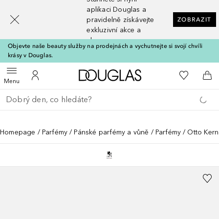
[navigation.slideout.screenreader]
aplikaci Douglas a
pravidelně získávejte
ZOBRAZIT
exkluzivní akce a
slevy
Objevte naše beauty služby na prodejnách a vychutnejte si svojí chvíli
krásy v Douglas.
Domů
K mému se
Otevřít menu
K mému účtu
Do 
Menu
Vraťte se
Proveďte vyhledávání
Homepage
Parfémy
Pánské parfémy a vůně
Parfémy
Otto Kern