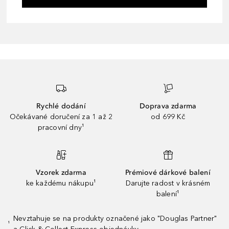
Rychlé dodání
Doprava zdarma
Očekávané doručení za 1 až 2
od 699 Kč
pracovní dny¹
Vzorek zdarma
Prémiové dárkové balení
ke každému nákupu¹
Darujte radost v krásném
balení¹
Nevztahuje se na produkty označené jako "Douglas Partner"
¹