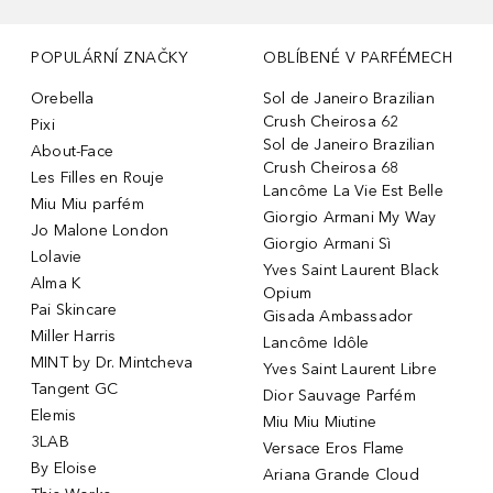
POPULÁRNÍ ZNAČKY
OBLÍBENÉ V PARFÉMECH
Orebella
Sol de Janeiro Brazilian
Crush Cheirosa 62
Pixi
Sol de Janeiro Brazilian
About-Face
Crush Cheirosa 68
Les Filles en Rouje
Lancôme La Vie Est Belle
Miu Miu parfém
Giorgio Armani My Way
Jo Malone London
Giorgio Armani Sì
Lolavie
Yves Saint Laurent Black
Alma K
Opium
Pai Skincare
Gisada Ambassador
Miller Harris
Lancôme Idôle
MINT by Dr. Mintcheva
Yves Saint Laurent Libre
Tangent GC
Dior Sauvage Parfém
Elemis
Miu Miu Miutine
3LAB
Versace Eros Flame
By Eloise
Ariana Grande Cloud