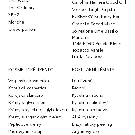
This Works
Carolina Herrera Good Girl
The Ordinary
Versace Bright Crystal
YEAZ
BURBERRY Burberry Her
Morphe
Orebella Salted Muse
Creed parfém
Jo Malone Lime Basil &
Mandarin
TOM FORD Private Blend
Tobacco Vanille
Prada Paradoxe
KOSMETICKÉ TRENDY
POPULÁRNÍ TÉMATA
Veganská kosmetika
Letní Vůně
Korejská kosmetika
Retinol
Korejská skincare
Kyselina mléčná
Krémy s glycerinem
Kyselina salicylová
Krémy s kyselinou glykolovou
Kyselina azelaová
Krémy s arganovým olejem
AHA kyseliny
Peptidové krémy
Enzymatický peeling
Pudrový make-up
Arganový olej