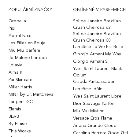
POPULÁRNÍ ZNAČKY
OBLÍBENÉ V PARFÉMECH
Orebella
Sol de Janeiro Brazilian
Crush Cheirosa 62
Pixi
Sol de Janeiro Brazilian
About-Face
Crush Cheirosa 68
Les Filles en Rouje
Lancôme La Vie Est Belle
Miu Miu parfém
Giorgio Armani My Way
Jo Malone London
Giorgio Armani Sì
Lolavie
Yves Saint Laurent Black
Alma K
Opium
Pai Skincare
Gisada Ambassador
Miller Harris
Lancôme Idôle
MINT by Dr. Mintcheva
Yves Saint Laurent Libre
Tangent GC
Dior Sauvage Parfém
Elemis
Miu Miu Miutine
3LAB
Versace Eros Flame
By Eloise
Ariana Grande Cloud
This Works
Carolina Herrera Good Girl