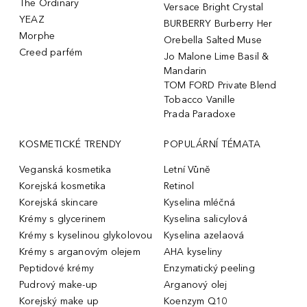
The Ordinary
Versace Bright Crystal
YEAZ
BURBERRY Burberry Her
Morphe
Orebella Salted Muse
Creed parfém
Jo Malone Lime Basil &
Mandarin
TOM FORD Private Blend
Tobacco Vanille
Prada Paradoxe
KOSMETICKÉ TRENDY
POPULÁRNÍ TÉMATA
Veganská kosmetika
Letní Vůně
Korejská kosmetika
Retinol
Korejská skincare
Kyselina mléčná
Krémy s glycerinem
Kyselina salicylová
Krémy s kyselinou glykolovou
Kyselina azelaová
Krémy s arganovým olejem
AHA kyseliny
Peptidové krémy
Enzymatický peeling
Pudrový make-up
Arganový olej
Korejský make up
Koenzym Q10