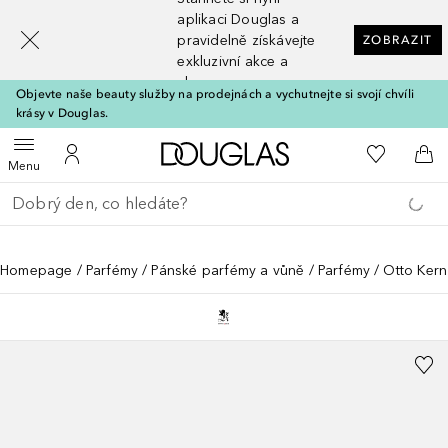
[navigation.slideout.screenreader]
aplikaci Douglas a
pravidelně získávejte
ZOBRAZIT
exkluzivní akce a
slevy
Objevte naše beauty služby na prodejnách a vychutnejte si svojí chvíli
krásy v Douglas.
Domů
K mému se
Otevřít menu
K mému účtu
Do 
Menu
Vraťte se
Proveďte vyhledávání
Homepage
Parfémy
Pánské parfémy a vůně
Parfémy
Otto Kern