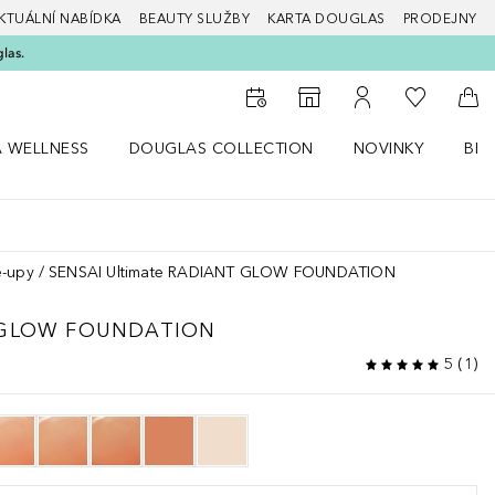
KTUÁLNÍ NABÍDKA
BEAUTY SLUŽBY
KARTA DOUGLAS
PRODEJNY
glas.
K mému se
K vyhledávači prodejen
K mému účtu
Do 
A WELLNESS
DOUGLAS COLLECTION
NOVINKY
BEA
abídku Zdraví a wellness
Otevřít nabídku Douglas Collection
Otevřít nabídku N
Ote
-upy
SENSAI Ultimate RADIANT GLOW FOUNDATION
 GLOW FOUNDATION
5
(
1
)