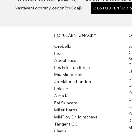
Nastavení ochrany osobních údajů
ODSTOUPENÍ OD 
POPULÁRNÍ ZNAČKY
O
Orebella
S
C
Pixi
S
About-Face
C
Les Filles en Rouje
L
Miu Miu parfém
G
Jo Malone London
G
Lolavie
Y
Alma K
G
Pai Skincare
L
Miller Harris
Y
MINT by Dr. Mintcheva
D
Tangent GC
M
Elemis