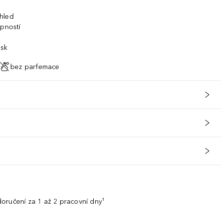
hled
opností
sk
bez parfemace
oručení za 1 až 2 pracovní dny¹