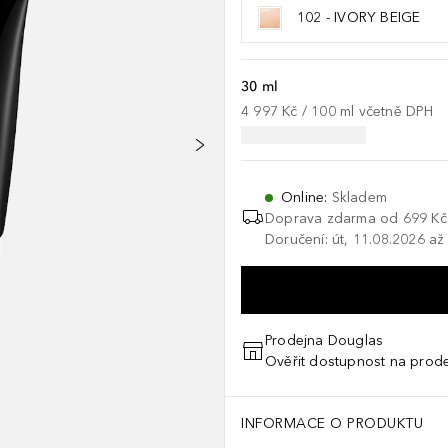
102 - IVORY BEIGE
30 ml
4 997 Kč
 / 
100
ml
včetně DPH
Online
:
Skladem
Doprava zdarma od 699 Kč
Doručení: út, 11.08.2026 až
Prodejna Douglas
Ověřit dostupnost na prod
INFORMACE O PRODUKTU