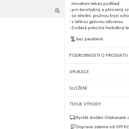
Inovativní tekutý podklad
pro bezchybný a přirozený vz
se střední, pružnou krycí sch
s lehkou gelovou síťovinou
Dodává pokožce hedvábný le
bez parabenů
PODROBNOSTI O PRODUKTU
APLIKACE
SLOŽENÍ
TVOJE VÝHODY
Rychlé dodání Očekávané d
Doprava zdarma od 699 Kč