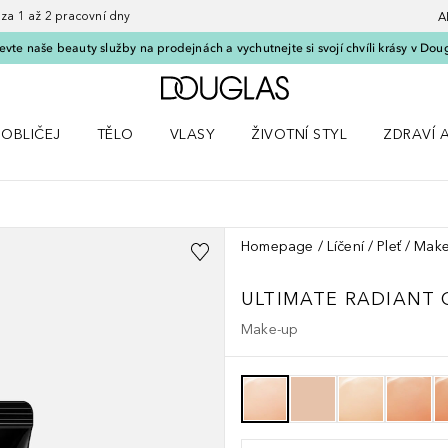
 1 až 2 pracovní dny
A
vte naše beauty služby na prodejnách a vychutnejte si svojí chvíli krásy v Dou
Domů
OBLIČEJ
TĚLO
VLASY
ŽIVOTNÍ STYL
ZDRAVÍ 
dku Líčení
Otevřít nabídku Obličej
Otevřít nabídku Tělo
Otevřít nabídku Vlasy
Otevřít nabídku Životní styl
Otevřít n
Homepage
Líčení
Pleť
Make
ULTIMATE
RADIANT
Make-up