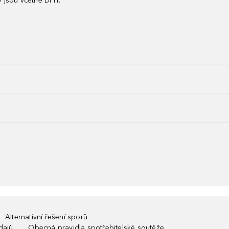
 jsou včetně DPH.
Alternativní řešení sporů
dajů
Obecná pravidla spotřebitelské soutěže