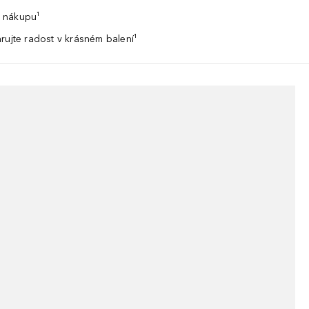
 nákupu¹
rujte radost v krásném balení¹