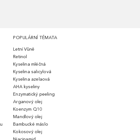
POPULÁRNÍ TÉMATA
Letní Vůně
Retinol
Kyselina mléčná
Kyselina salicylová
Kyselina azelaová
AHA kyseliny
Enzymatický peeling
Arganový olej
Koenzym Q10
Mandlový olej
ou
Bambucké máslo
Kokosový olej
Niacinamid