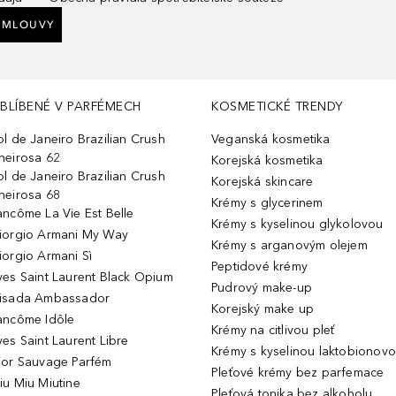
SMLOUVY
BLÍBENÉ V PARFÉMECH
KOSMETICKÉ TRENDY
ol de Janeiro Brazilian Crush
Veganská kosmetika
heirosa 62
Korejská kosmetika
ol de Janeiro Brazilian Crush
Korejská skincare
heirosa 68
Krémy s glycerinem
ancôme La Vie Est Belle
Krémy s kyselinou glykolovou
iorgio Armani My Way
Krémy s arganovým olejem
iorgio Armani Sì
Peptidové krémy
ves Saint Laurent Black Opium
Pudrový make-up
isada Ambassador
Korejský make up
ancôme Idôle
Krémy na citlivou pleť
ves Saint Laurent Libre
Krémy s kyselinou laktobionov
ior Sauvage Parfém
Pleťové krémy bez parfemace
iu Miu Miutine
Pleťová tonika bez alkoholu