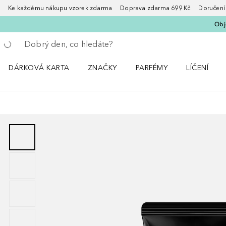
Ke každému nákupu vzorek zdarma Doprava zdarma 699 Kč Doručení za
Obje
Vraťte se
Proveďte vyhledávání
DÁRKOVÁ KARTA
ZNAČKY
PARFÉMY
LÍČENÍ
Otevřít nabídku ZNAČKY
Otevřít nabídku Parfémy
Otevřít nabí