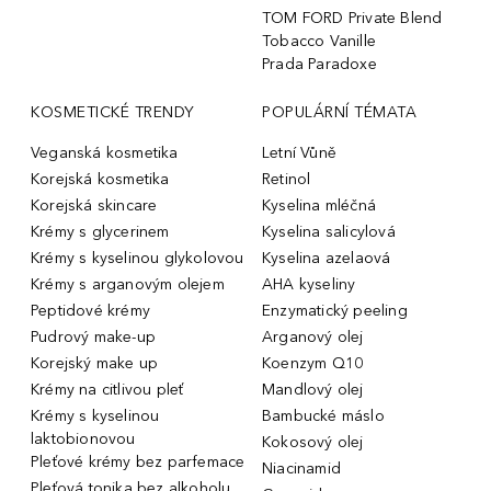
TOM FORD Private Blend
Tobacco Vanille
Prada Paradoxe
KOSMETICKÉ TRENDY
POPULÁRNÍ TÉMATA
Veganská kosmetika
Letní Vůně
Korejská kosmetika
Retinol
Korejská skincare
Kyselina mléčná
Krémy s glycerinem
Kyselina salicylová
Krémy s kyselinou glykolovou
Kyselina azelaová
Krémy s arganovým olejem
AHA kyseliny
Peptidové krémy
Enzymatický peeling
Pudrový make-up
Arganový olej
Korejský make up
Koenzym Q10
Krémy na citlivou pleť
Mandlový olej
Krémy s kyselinou
Bambucké máslo
laktobionovou
Kokosový olej
Pleťové krémy bez parfemace
Niacinamid
Pleťová tonika bez alkoholu