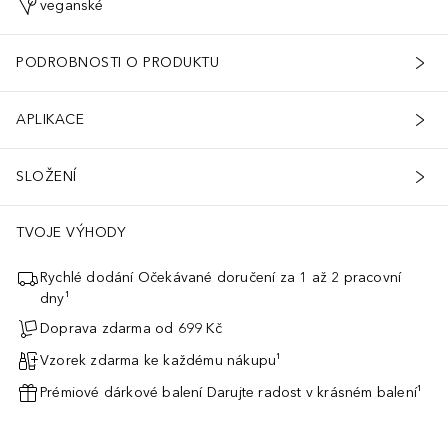
veganské
PODROBNOSTI O PRODUKTU
APLIKACE
SLOŽENÍ
TVOJE VÝHODY
Rychlé dodání Očekávané doručení za 1 až 2 pracovní
dny¹
Doprava zdarma od 699 Kč
Vzorek zdarma ke každému nákupu¹
Prémiové dárkové balení Darujte radost v krásném balení¹