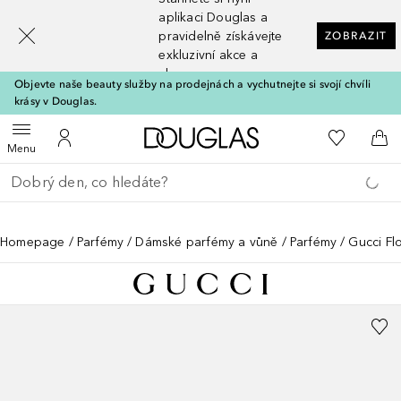
[navigation.slideout.screenreader]
aplikaci Douglas a
pravidelně získávejte
ZOBRAZIT
exkluzivní akce a
slevy
Objevte naše beauty služby na prodejnách a vychutnejte si svojí chvíli
krásy v Douglas.
Domů
K mému se
Otevřít menu
K mému účtu
Do 
Menu
Vraťte se
Proveďte vyhledávání
Homepage
Parfémy
Dámské parfémy a vůně
Parfémy
Gucci Fl