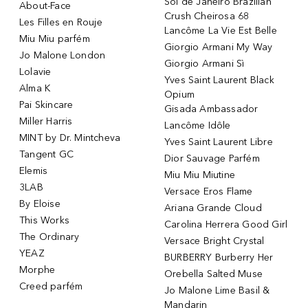
Sol de Janeiro Brazilian
About-Face
Crush Cheirosa 68
Les Filles en Rouje
Lancôme La Vie Est Belle
Miu Miu parfém
Giorgio Armani My Way
Jo Malone London
Giorgio Armani Sì
Lolavie
Yves Saint Laurent Black
Alma K
Opium
Pai Skincare
Gisada Ambassador
Miller Harris
Lancôme Idôle
MINT by Dr. Mintcheva
Yves Saint Laurent Libre
Tangent GC
Dior Sauvage Parfém
Elemis
Miu Miu Miutine
3LAB
Versace Eros Flame
By Eloise
Ariana Grande Cloud
This Works
Carolina Herrera Good Girl
The Ordinary
Versace Bright Crystal
YEAZ
BURBERRY Burberry Her
Morphe
Orebella Salted Muse
Creed parfém
Jo Malone Lime Basil &
Mandarin