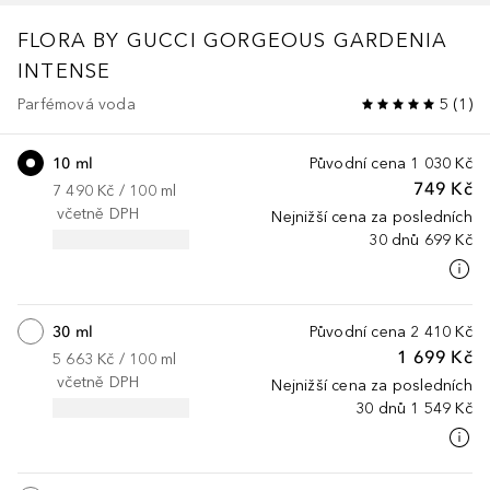
FLORA BY GUCCI
GORGEOUS GARDENIA
INTENSE
Parfémová voda
5
(
1
)
10 ml
Původní cena
1 030 Kč
749 Kč
7 490 Kč
 / 
100
ml
včetně DPH
Nejnižší cena za posledních
30 dnů
699 Kč
30 ml
Původní cena
2 410 Kč
1 699 Kč
5 663 Kč
 / 
100
ml
včetně DPH
Nejnižší cena za posledních
30 dnů
1 549 Kč