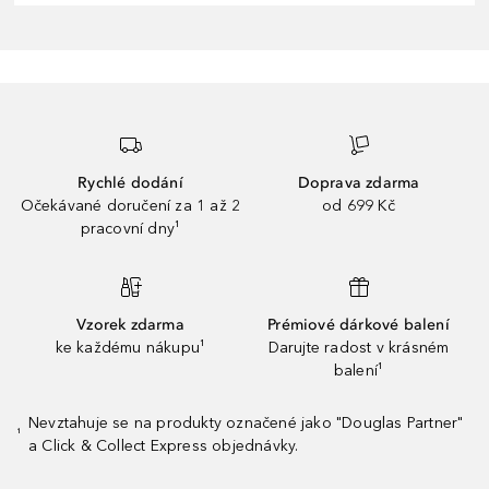
Rychlé dodání
Doprava zdarma
Očekávané doručení za 1 až 2
od 699 Kč
pracovní dny¹
Vzorek zdarma
Prémiové dárkové balení
ke každému nákupu¹
Darujte radost v krásném
balení¹
Nevztahuje se na produkty označené jako "Douglas Partner"
¹
a Click & Collect Express objednávky.