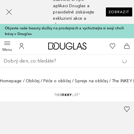
[navigation.slideout.screenreader]
aplikaci Douglas a
pravidelně získávejte
ZOBRAZIT
exkluzivní akce a
slevy
Objevte naše beauty služby na prodejnách a vychutnejte si svojí chvíli
krásy v Douglas.
Domů
K mému se
Otevřít menu
K mému účtu
Do 
Menu
Vraťte se
Proveďte vyhledávání
Homepage
Obličej
Péče o obličej
Spreje na obličej
The INKEY 