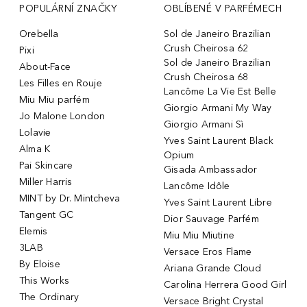
POPULÁRNÍ ZNAČKY
OBLÍBENÉ V PARFÉMECH
Orebella
Sol de Janeiro Brazilian
Crush Cheirosa 62
Pixi
Sol de Janeiro Brazilian
About-Face
Crush Cheirosa 68
Les Filles en Rouje
Lancôme La Vie Est Belle
Miu Miu parfém
Giorgio Armani My Way
Jo Malone London
Giorgio Armani Sì
Lolavie
Yves Saint Laurent Black
Alma K
Opium
Pai Skincare
Gisada Ambassador
Miller Harris
Lancôme Idôle
MINT by Dr. Mintcheva
Yves Saint Laurent Libre
Tangent GC
Dior Sauvage Parfém
Elemis
Miu Miu Miutine
3LAB
Versace Eros Flame
By Eloise
Ariana Grande Cloud
This Works
Carolina Herrera Good Girl
The Ordinary
Versace Bright Crystal