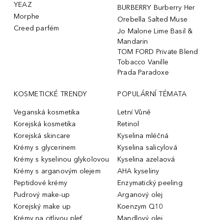
YEAZ
BURBERRY Burberry Her
Morphe
Orebella Salted Muse
Creed parfém
Jo Malone Lime Basil &
Mandarin
TOM FORD Private Blend
Tobacco Vanille
Prada Paradoxe
KOSMETICKÉ TRENDY
POPULÁRNÍ TÉMATA
Veganská kosmetika
Letní Vůně
Korejská kosmetika
Retinol
Korejská skincare
Kyselina mléčná
Krémy s glycerinem
Kyselina salicylová
Krémy s kyselinou glykolovou
Kyselina azelaová
Krémy s arganovým olejem
AHA kyseliny
Peptidové krémy
Enzymatický peeling
Pudrový make-up
Arganový olej
Korejský make up
Koenzym Q10
Krémy na citlivou pleť
Mandlový olej