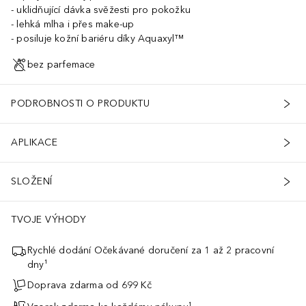
uklidňující dávka svěžesti pro pokožku
lehká mlha i přes make-up
posiluje kožní bariéru díky Aquaxyl™
bez parfemace
PODROBNOSTI O PRODUKTU
APLIKACE
SLOŽENÍ
TVOJE VÝHODY
Rychlé dodání Očekávané doručení za 1 až 2 pracovní
dny¹
Doprava zdarma od 699 Kč