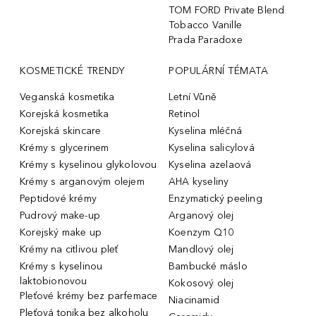
TOM FORD Private Blend
Tobacco Vanille
Prada Paradoxe
KOSMETICKÉ TRENDY
POPULÁRNÍ TÉMATA
Veganská kosmetika
Letní Vůně
Korejská kosmetika
Retinol
Korejská skincare
Kyselina mléčná
Krémy s glycerinem
Kyselina salicylová
Krémy s kyselinou glykolovou
Kyselina azelaová
Krémy s arganovým olejem
AHA kyseliny
Peptidové krémy
Enzymatický peeling
Pudrový make-up
Arganový olej
Korejský make up
Koenzym Q10
Krémy na citlivou pleť
Mandlový olej
Krémy s kyselinou
Bambucké máslo
laktobionovou
Kokosový olej
Pleťové krémy bez parfemace
Niacinamid
Pleťová tonika bez alkoholu