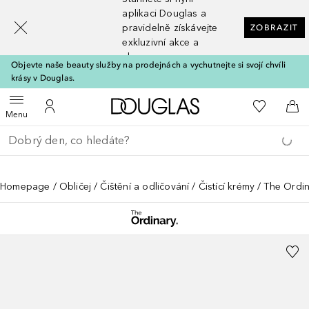
[navigation.slideout.screenreader]
aplikaci Douglas a
pravidelně získávejte
ZOBRAZIT
exkluzivní akce a
slevy
Objevte naše beauty služby na prodejnách a vychutnejte si svojí chvíli
krásy v Douglas.
Domů
K mému se
Otevřít menu
K mému účtu
Do 
Menu
Vraťte se
Proveďte vyhledávání
Homepage
Obličej
Čištění a odličování
Čistící krémy
The Ordi