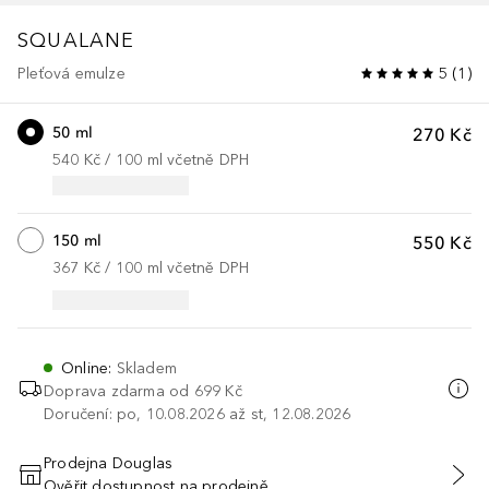
SQUALANE
Pleťová emulze
5
(
1
)
50 ml
270 Kč
540 Kč
 / 
100
ml
včetně DPH
150 ml
550 Kč
367 Kč
 / 
100
ml
včetně DPH
Online
:
Skladem
Doprava zdarma od
699 Kč
Doručení: po, 10.08.2026 až st, 12.08.2026
Prodejna Douglas
Ověřit dostupnost na prodejně
PŘIDAT DO KOŠÍKU