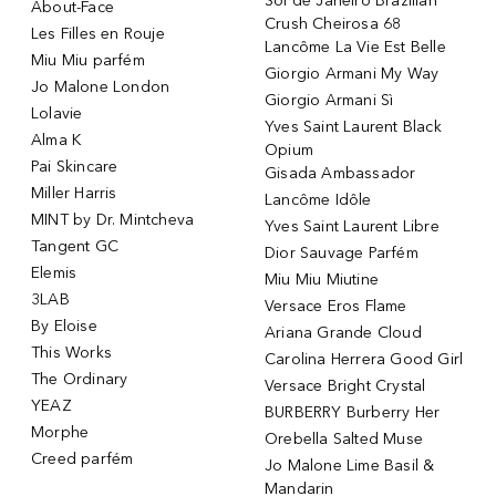
Sol de Janeiro Brazilian
About-Face
Crush Cheirosa 68
Les Filles en Rouje
Lancôme La Vie Est Belle
Miu Miu parfém
Giorgio Armani My Way
Jo Malone London
Giorgio Armani Sì
Lolavie
Yves Saint Laurent Black
Alma K
Opium
Pai Skincare
Gisada Ambassador
Miller Harris
Lancôme Idôle
MINT by Dr. Mintcheva
Yves Saint Laurent Libre
Tangent GC
Dior Sauvage Parfém
Elemis
Miu Miu Miutine
3LAB
Versace Eros Flame
By Eloise
Ariana Grande Cloud
This Works
Carolina Herrera Good Girl
The Ordinary
Versace Bright Crystal
YEAZ
BURBERRY Burberry Her
Morphe
Orebella Salted Muse
Creed parfém
Jo Malone Lime Basil &
Mandarin