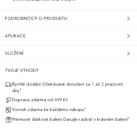
PODROBNOSTI O PRODUKTU
APLIKACE
SLOŽENÍ
TVOJE VÝHODY
Rychlé dodání Očekávané doručení za 1 až 2 pracovní
dny¹
Doprava zdarma od 699 Kč
Vzorek zdarma ke každému nákupu¹
Prémiové dárkové balení Darujte radost v krásném balení¹