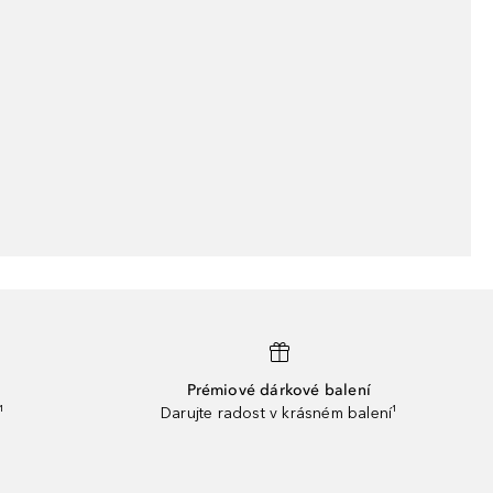
Prémiové dárkové balení
¹
Darujte radost v krásném balení¹