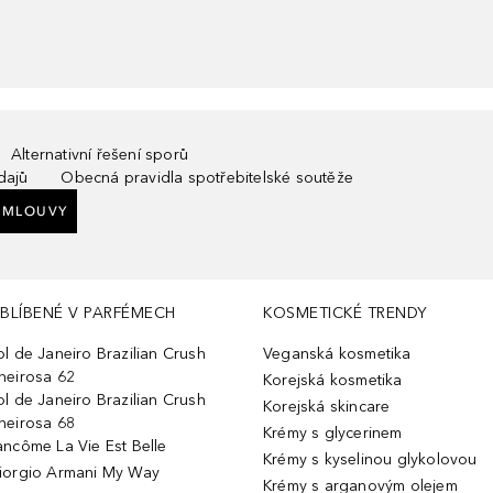
Alternativní řešení sporů
dajů
Obecná pravidla spotřebitelské soutěže
SMLOUVY
BLÍBENÉ V PARFÉMECH
KOSMETICKÉ TRENDY
ol de Janeiro Brazilian Crush
Veganská kosmetika
heirosa 62
Korejská kosmetika
ol de Janeiro Brazilian Crush
Korejská skincare
heirosa 68
Krémy s glycerinem
ancôme La Vie Est Belle
Krémy s kyselinou glykolovou
iorgio Armani My Way
Krémy s arganovým olejem