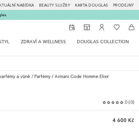
KTUÁLNÍ NABÍDKA
BEAUTY SLUŽBY
KARTA DOUGLAS
PRODEJNY
glas.
K mému se
K vyhledávači prodejen
K mému účtu
Do 
STYL
ZDRAVÍ A WELLNESS
DOUGLAS COLLECTION
bídku Životní styl
Otevřít nabídku Zdraví a wellness
Otevřít nabídku Douglas Colle
parfémy a vůně
Parfémy
Armani Code Homme Elixir
R
0
(
0
)
4 600 Kč