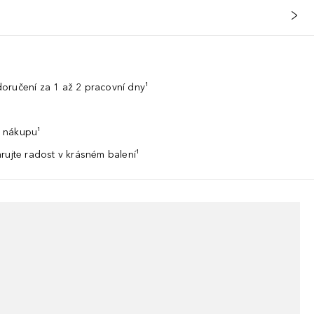
oručení za 1 až 2 pracovní dny¹
 nákupu¹
rujte radost v krásném balení¹