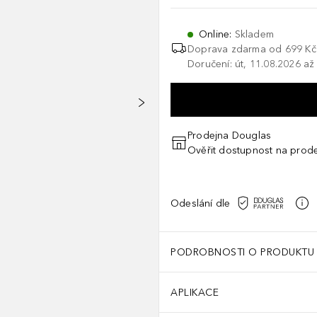
Online
:
Skladem
Doprava zdarma od 699 Kč
Doručení: út, 11.08.2026 až
Prodejna Douglas
Ověřit dostupnost na prod
Odeslání dle
PODROBNOSTI O PRODUKTU
APLIKACE