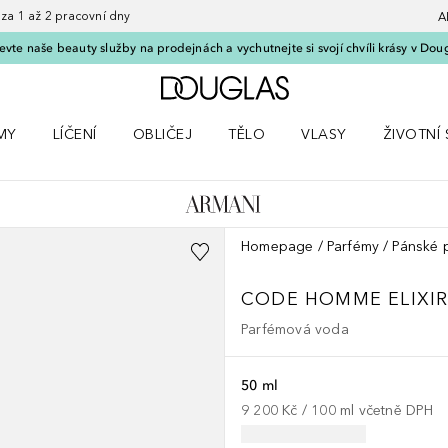
 1 až 2 pracovní dny
A
vte naše beauty služby na prodejnách a vychutnejte si svojí chvíli krásy v Dou
Domů
MY
LÍČENÍ
OBLIČEJ
TĚLO
VLASY
ŽIVOTNÍ 
ČKY
 nabídku Parfémy
Otevřít nabídku Líčení
Otevřít nabídku Obličej
Otevřít nabídku Tělo
Otevřít nabídku Vlasy
Otevřít na
Homepage
Parfémy
Pánské 
CODE HOMME
ELIXI
Parfémová voda
50 ml
9 200 Kč
 / 
100
ml
včetně DPH