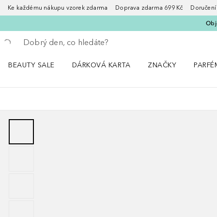
Ke každému nákupu vzorek zdarma Doprava zdarma 699 Kč Doručení za
Obje
Vraťte se
Proveďte vyhledávání
BEAUTY SALE
DÁRKOVÁ KARTA
ZNAČKY
PARFÉ
Otevřít nabídku BEAUTY SALE
Otevřít nabídku ZNA
Otevřít