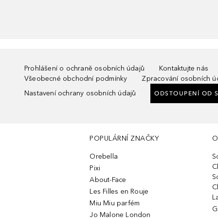
Prohlášení o ochraně osobních údajů
Kontaktujte nás
Všeobecné obchodní podmínky
Zpracování osobních ú
Nastavení ochrany osobních údajů
ODSTOUPENÍ OD 
POPULÁRNÍ ZNAČKY
O
Orebella
S
C
Pixi
S
About-Face
C
Les Filles en Rouje
L
Miu Miu parfém
G
Jo Malone London