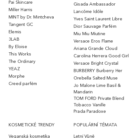
Pai Skincare
Gisada Ambassador
Miller Harris
Lancôme Idôle
MINT by Dr. Mintcheva
Yves Saint Laurent Libre
Tangent GC
Dior Sauvage Parfém
Elemis
Miu Miu Miutine
3LAB
Versace Eros Flame
By Eloise
Ariana Grande Cloud
This Works
Carolina Herrera Good Girl
The Ordinary
Versace Bright Crystal
YEAZ
BURBERRY Burberry Her
Morphe
Orebella Salted Muse
Creed parfém
Jo Malone Lime Basil &
Mandarin
TOM FORD Private Blend
Tobacco Vanille
Prada Paradoxe
KOSMETICKÉ TRENDY
POPULÁRNÍ TÉMATA
Veganská kosmetika
Letní Vůně