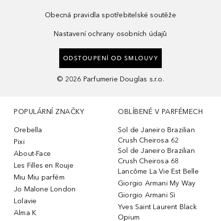
Obecná pravidla spotřebitelské soutěže
Nastavení ochrany osobních údajů
ODSTOUPENÍ OD SMLOUVY
©
2026
Parfumerie Douglas s.r.o.
POPULÁRNÍ ZNAČKY
OBLÍBENÉ V PARFÉMECH
Orebella
Sol de Janeiro Brazilian
Crush Cheirosa 62
Pixi
Sol de Janeiro Brazilian
About-Face
Crush Cheirosa 68
Les Filles en Rouje
Lancôme La Vie Est Belle
Miu Miu parfém
Giorgio Armani My Way
Jo Malone London
Giorgio Armani Sì
Lolavie
Yves Saint Laurent Black
Alma K
Opium