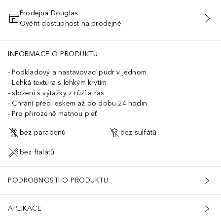
Prodejna Douglas
Ověřit dostupnost na prodejně
PŘIDAT DO KOŠÍKU
INFORMACE O PRODUKTU
Podkladový a nastavovací pudr v jednom
Lehká textura s lehkým krytím
složení s výtažky z růží a řas
Chrání před leskem až po dobu 24 hodin
Pro přirozeně matnou pleť
bez parabenů
bez sulfátů
bez ftalátů
PODROBNOSTI O PRODUKTU
APLIKACE