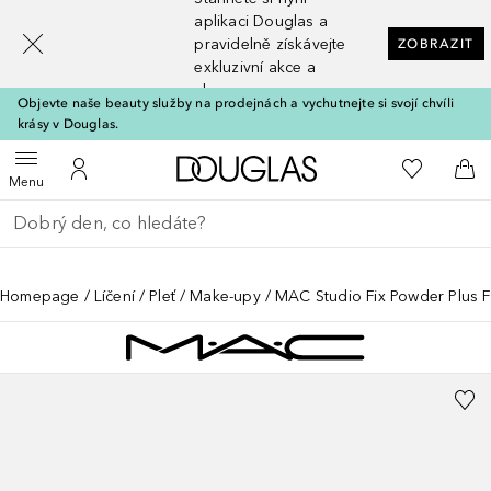
[navigation.slideout.screenreader]
aplikaci Douglas a
pravidelně získávejte
ZOBRAZIT
exkluzivní akce a
slevy
Objevte naše beauty služby na prodejnách a vychutnejte si svojí chvíli
krásy v Douglas.
Domů
K mému se
Otevřít menu
K mému účtu
Do 
Menu
Vraťte se
Proveďte vyhledávání
Homepage
Líčení
Pleť
Make-upy
MAC Studio Fix Powder Plus 