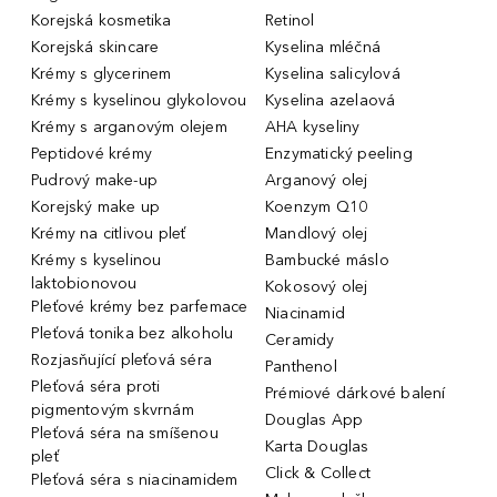
Korejská kosmetika
Retinol
Korejská skincare
Kyselina mléčná
Krémy s glycerinem
Kyselina salicylová
Krémy s kyselinou glykolovou
Kyselina azelaová
Krémy s arganovým olejem
AHA kyseliny
Peptidové krémy
Enzymatický peeling
Pudrový make-up
Arganový olej
Korejský make up
Koenzym Q10
Krémy na citlivou pleť
Mandlový olej
Krémy s kyselinou
Bambucké máslo
laktobionovou
Kokosový olej
Pleťové krémy bez parfemace
Niacinamid
Pleťová tonika bez alkoholu
Ceramidy
Rozjasňující pleťová séra
Panthenol
Pleťová séra proti
Prémiové dárkové balení
pigmentovým skvrnám
Douglas App
Pleťová séra na smíšenou
Karta Douglas
pleť
Click & Collect
Pleťová séra s niacinamidem