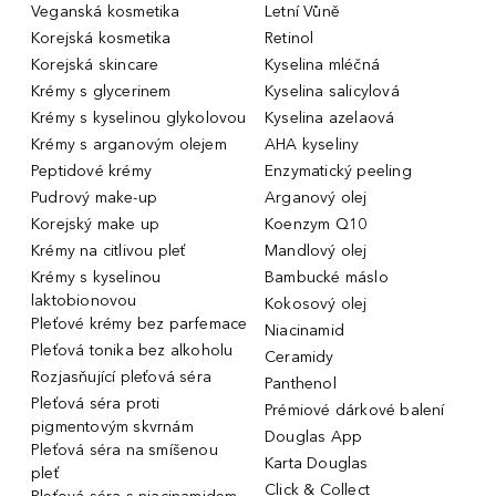
Veganská kosmetika
Letní Vůně
Korejská kosmetika
Retinol
Korejská skincare
Kyselina mléčná
Krémy s glycerinem
Kyselina salicylová
Krémy s kyselinou glykolovou
Kyselina azelaová
Krémy s arganovým olejem
AHA kyseliny
Peptidové krémy
Enzymatický peeling
Pudrový make-up
Arganový olej
Korejský make up
Koenzym Q10
Krémy na citlivou pleť
Mandlový olej
Krémy s kyselinou
Bambucké máslo
laktobionovou
Kokosový olej
Pleťové krémy bez parfemace
Niacinamid
Pleťová tonika bez alkoholu
Ceramidy
Rozjasňující pleťová séra
Panthenol
Pleťová séra proti
Prémiové dárkové balení
pigmentovým skvrnám
Douglas App
Pleťová séra na smíšenou
Karta Douglas
pleť
Click & Collect