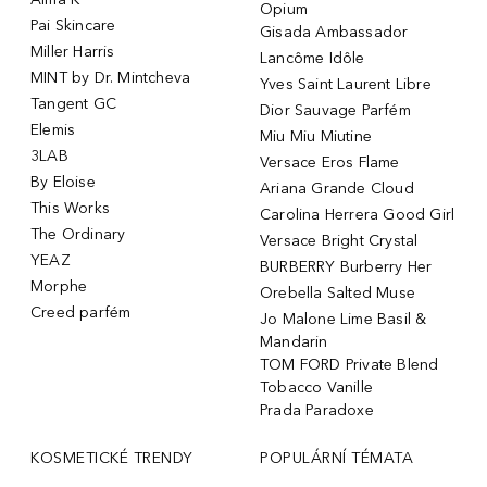
Opium
Pai Skincare
Gisada Ambassador
Miller Harris
Lancôme Idôle
MINT by Dr. Mintcheva
Yves Saint Laurent Libre
Tangent GC
Dior Sauvage Parfém
Elemis
Miu Miu Miutine
3LAB
Versace Eros Flame
By Eloise
Ariana Grande Cloud
This Works
Carolina Herrera Good Girl
The Ordinary
Versace Bright Crystal
YEAZ
BURBERRY Burberry Her
Morphe
Orebella Salted Muse
Creed parfém
Jo Malone Lime Basil &
Mandarin
TOM FORD Private Blend
Tobacco Vanille
Prada Paradoxe
KOSMETICKÉ TRENDY
POPULÁRNÍ TÉMATA