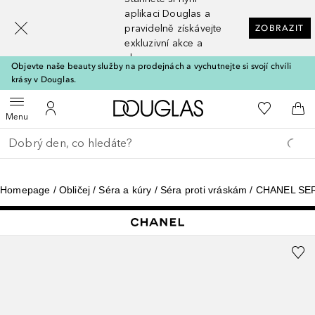
[navigation.slideout.screenreader]
aplikaci Douglas a
pravidelně získávejte
ZOBRAZIT
exkluzivní akce a
slevy
Objevte naše beauty služby na prodejnách a vychutnejte si svojí chvíli
krásy v Douglas.
Domů
K mému se
Otevřít menu
K mému účtu
Do 
Menu
Vraťte se
Proveďte vyhledávání
Homepage
Obličej
Séra a kúry
Séra proti vráskám
CHANEL SER