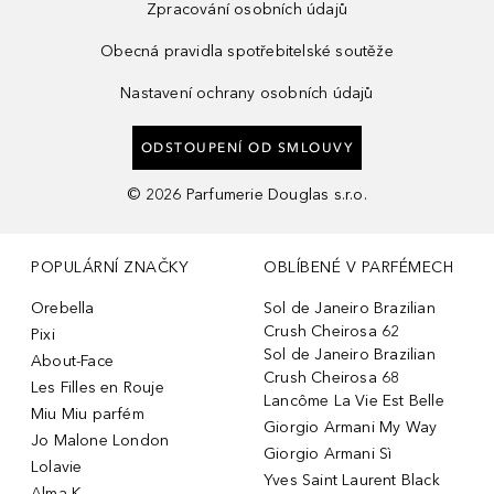
Zpracování osobních údajů
Obecná pravidla spotřebitelské soutěže
Nastavení ochrany osobních údajů
ODSTOUPENÍ OD SMLOUVY
©
2026
Parfumerie Douglas s.r.o.
POPULÁRNÍ ZNAČKY
OBLÍBENÉ V PARFÉMECH
Orebella
Sol de Janeiro Brazilian
Crush Cheirosa 62
Pixi
Sol de Janeiro Brazilian
About-Face
Crush Cheirosa 68
Les Filles en Rouje
Lancôme La Vie Est Belle
Miu Miu parfém
Giorgio Armani My Way
Jo Malone London
Giorgio Armani Sì
Lolavie
Yves Saint Laurent Black
Alma K