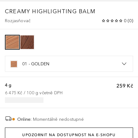
CREAMY HIGHLIGHTING BALM
Rozjasňovač
0
(
0
)
01 - GOLDEN
4 g
259 Kč
6 475 Kč
 / 
100
g
včetně DPH
Online
:
Momentálně nedostupné
UPOZORNIT NA DOSTUPNOST NA E-SHOPU