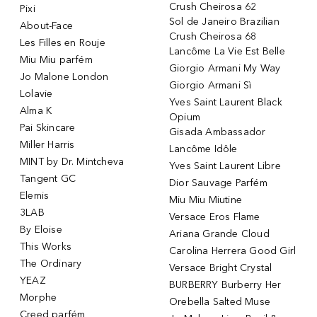
Crush Cheirosa 62
Pixi
Sol de Janeiro Brazilian
About-Face
Crush Cheirosa 68
Les Filles en Rouje
Lancôme La Vie Est Belle
Miu Miu parfém
Giorgio Armani My Way
Jo Malone London
Giorgio Armani Sì
Lolavie
Yves Saint Laurent Black
Alma K
Opium
Pai Skincare
Gisada Ambassador
Miller Harris
Lancôme Idôle
MINT by Dr. Mintcheva
Yves Saint Laurent Libre
Tangent GC
Dior Sauvage Parfém
Elemis
Miu Miu Miutine
3LAB
Versace Eros Flame
By Eloise
Ariana Grande Cloud
This Works
Carolina Herrera Good Girl
The Ordinary
Versace Bright Crystal
YEAZ
BURBERRY Burberry Her
Morphe
Orebella Salted Muse
Creed parfém