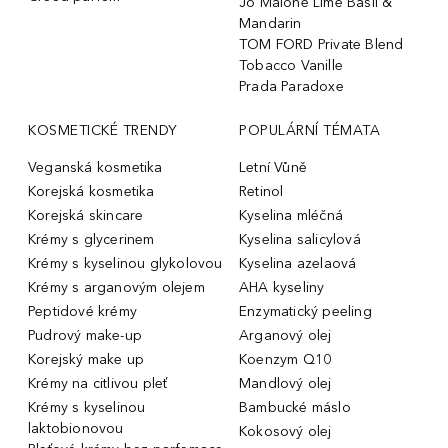
Jo Malone Lime Basil &
Mandarin
TOM FORD Private Blend
Tobacco Vanille
Prada Paradoxe
KOSMETICKÉ TRENDY
POPULÁRNÍ TÉMATA
Veganská kosmetika
Letní Vůně
Korejská kosmetika
Retinol
Korejská skincare
Kyselina mléčná
Krémy s glycerinem
Kyselina salicylová
Krémy s kyselinou glykolovou
Kyselina azelaová
Krémy s arganovým olejem
AHA kyseliny
Peptidové krémy
Enzymatický peeling
Pudrový make-up
Arganový olej
Korejský make up
Koenzym Q10
Krémy na citlivou pleť
Mandlový olej
Krémy s kyselinou
Bambucké máslo
laktobionovou
Kokosový olej