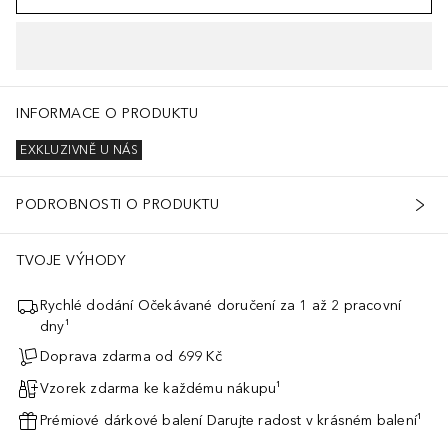
INFORMACE O PRODUKTU
EXKLUZIVNĚ U NÁS
PODROBNOSTI O PRODUKTU
TVOJE VÝHODY
Rychlé dodání Očekávané doručení za 1 až 2 pracovní
dny¹
Doprava zdarma od 699 Kč
Vzorek zdarma ke každému nákupu¹
Prémiové dárkové balení Darujte radost v krásném balení¹