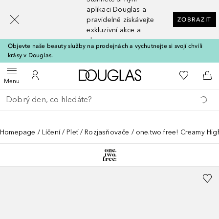
[navigation.slideout.screenreader]
aplikaci Douglas a
pravidelně získávejte
ZOBRAZIT
exkluzivní akce a
slevy
Objevte naše beauty služby na prodejnách a vychutnejte si svojí chvíli
krásy v Douglas.
Domů
K mému se
Otevřít menu
K mému účtu
Do 
Menu
Vraťte se
Proveďte vyhledávání
Homepage
Líčení
Pleť
Rozjasňovače
one.two.free! Creamy Hig