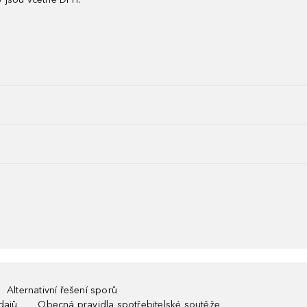
Alternativní řešení sporů
dajů
Obecná pravidla spotřebitelské soutěže