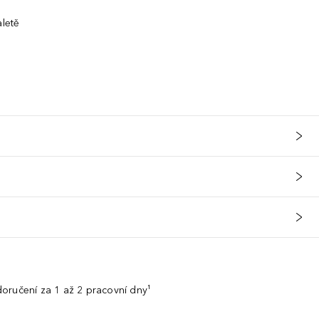
aletě
oručení za 1 až 2 pracovní dny¹