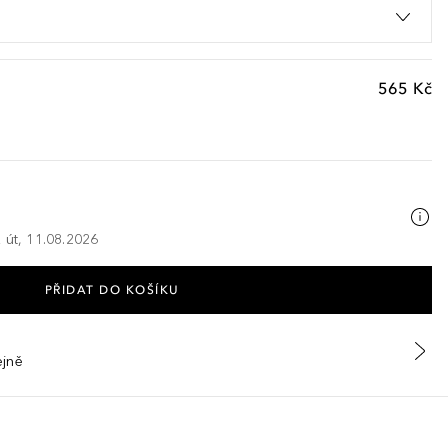
565 Kč
 út, 11.08.2026
PŘIDAT DO KOŠÍKU
ejně
 Tetra-di-t-Butyl Hydroxyhydrocinnamate, Tocopheryl Acetate, Magnes