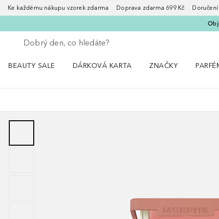
Ke každému nákupu vzorek zdarma Doprava zdarma 699 Kč Doručení za
Obje
Vraťte se
Proveďte vyhledávání
BEAUTY SALE
DÁRKOVÁ KARTA
ZNAČKY
PARFÉ
Otevřít nabídku BEAUTY SALE
Otevřít nabídku ZNA
Otevřít