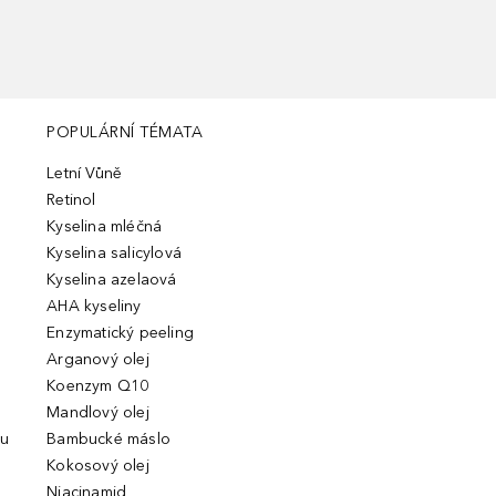
POPULÁRNÍ TÉMATA
Letní Vůně
Retinol
Kyselina mléčná
Kyselina salicylová
Kyselina azelaová
AHA kyseliny
Enzymatický peeling
Arganový olej
Koenzym Q10
Mandlový olej
ou
Bambucké máslo
Kokosový olej
Niacinamid