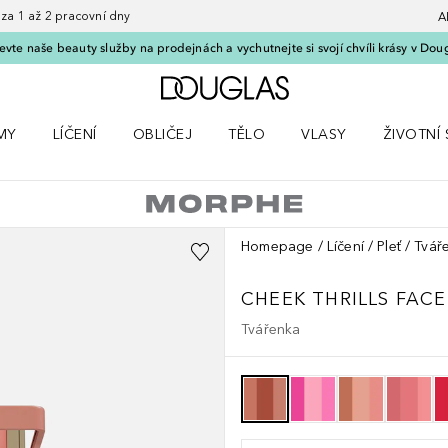
 1 až 2 pracovní dny
A
vte naše beauty služby na prodejnách a vychutnejte si svojí chvíli krásy v Dou
Domů
MY
LÍČENÍ
OBLIČEJ
TĚLO
VLASY
ŽIVOTNÍ 
ČKY
 nabídku Parfémy
Otevřít nabídku Líčení
Otevřít nabídku Obličej
Otevřít nabídku Tělo
Otevřít nabídku Vlasy
Otevřít na
Homepage
Líčení
Pleť
Tvář
CHEEK THRILLS FACE
Tvářenka