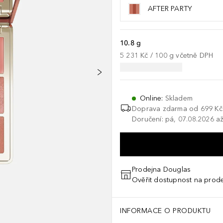
AFTER PARTY
10.8 g
5 231 Kč
 / 
100
g
včetně DPH
Online
:
Skladem
Doprava zdarma od
699 Kč
Doručení: pá, 07.08.2026 až
Prodejna Douglas
Ověřit dostupnost na prod
rate, Squalane, Butyrospermum Parkii (Shea) Butter, Pentaerythrityl
INFORMACE O PRODUKTU