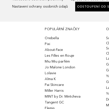
Nastavení ochrany osobních údajů
ODSTOUPENÍ OD 
POPULÁRNÍ ZNAČKY
O
Orebella
S
C
Pixi
S
About-Face
C
Les Filles en Rouje
L
Miu Miu parfém
G
Jo Malone London
G
Lolavie
Y
Alma K
G
Pai Skincare
L
Miller Harris
Y
MINT by Dr. Mintcheva
D
Tangent GC
M
Elemis