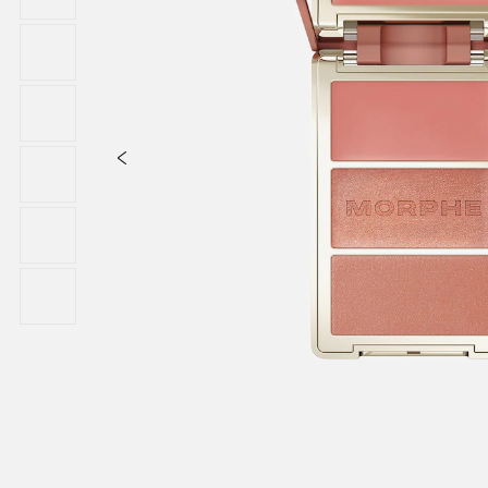
tate, Caprylic/Capric Triglyceride, Phenoxyethanol, Sorbitan Isostea