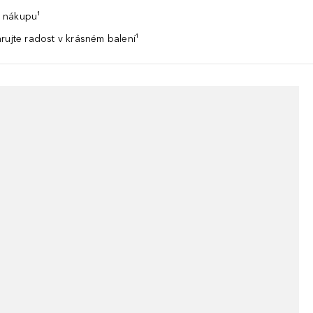
 nákupu¹
rujte radost v krásném balení¹