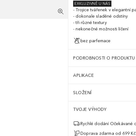
EXKLUZIVNĚ U NÁS
Trojice tvářenek v elegantní p
dokonale sladěné odstíny
tři různé textury
nekonečné možnosti líčení
bez parfemace
PODROBNOSTI O PRODUKTU
APLIKACE
SLOŽENÍ
TVOJE VÝHODY
Rychlé dodání Očekávané d
Doprava zdarma od 699 Kč