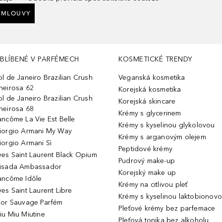
SMLOUVY
BLÍBENÉ V PARFÉMECH
KOSMETICKÉ TRENDY
ol de Janeiro Brazilian Crush
Veganská kosmetika
heirosa 62
Korejská kosmetika
ol de Janeiro Brazilian Crush
Korejská skincare
heirosa 68
Krémy s glycerinem
ancôme La Vie Est Belle
Krémy s kyselinou glykolovou
iorgio Armani My Way
Krémy s arganovým olejem
iorgio Armani Sì
Peptidové krémy
ves Saint Laurent Black Opium
Pudrový make-up
isada Ambassador
Korejský make up
ancôme Idôle
Krémy na citlivou pleť
ves Saint Laurent Libre
Krémy s kyselinou laktobionov
ior Sauvage Parfém
Pleťové krémy bez parfemace
iu Miu Miutine
Pleťová tonika bez alkoholu