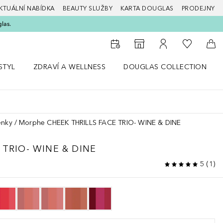
KTUÁLNÍ NABÍDKA
BEAUTY SLUŽBY
KARTA DOUGLAS
PRODEJNY
glas.
K mému se
K vyhledávači prodejen
K mému účtu
Do 
STYL
ZDRAVÍ A WELLNESS
DOUGLAS COLLECTION
bídku Životní styl
Otevřít nabídku Zdraví a wellness
Otevřít nabídku Douglas Colle
enky
Morphe CHEEK THRILLS FACE TRIO- WINE & DINE
 TRIO- WINE & DINE
5
(
1
)