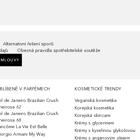
Alternativní řešení sporů
dajů
Obecná pravidla spotřebitelské soutěže
SMLOUVY
BLÍBENÉ V PARFÉMECH
KOSMETICKÉ TRENDY
ol de Janeiro Brazilian Crush
Veganská kosmetika
heirosa 62
Korejská kosmetika
ol de Janeiro Brazilian Crush
Korejská skincare
heirosa 68
Krémy s glycerinem
ancôme La Vie Est Belle
Krémy s kyselinou glykolovou
iorgio Armani My Way
Krémy s arganovým olejem