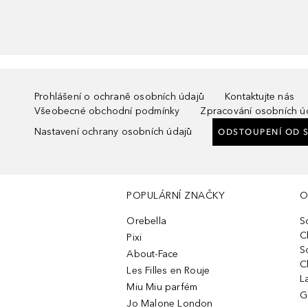
Prohlášení o ochraně osobních údajů
Kontaktujte nás
Všeobecné obchodní podmínky
Zpracování osobních ú
Nastavení ochrany osobních údajů
ODSTOUPENÍ OD 
POPULÁRNÍ ZNAČKY
O
Orebella
S
C
Pixi
S
About-Face
C
Les Filles en Rouje
L
Miu Miu parfém
G
Jo Malone London