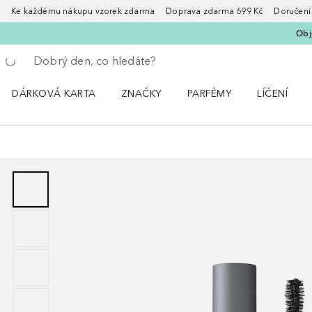
Ke každému nákupu vzorek zdarma Doprava zdarma 699 Kč Doručení za
Obje
Vraťte se
Proveďte vyhledávání
DÁRKOVÁ KARTA
ZNAČKY
PARFÉMY
LÍČENÍ
Otevřít nabídku ZNAČKY
Otevřít nabídku Parfémy
Otevřít nabí