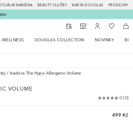
KTUÁLNÍ NABÍDKA
BEAUTY SLUŽBY
KARTA DOUGLAS
PRODEJNY
glas.
K mému se
K vyhledávači prodejen
K mému účtu
Do 
A WELLNESS
DOUGLAS COLLECTION
NOVINKY
BEA
abídku Zdraví a wellness
Otevřít nabídku Douglas Collection
Otevřít nabídku N
Ote
nky
Isadora The Hypo Allergenic Volume
NIC VOLUME
0
(
0
)
499 Kč