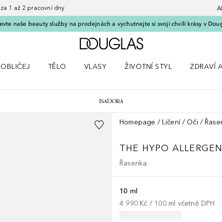
 1 až 2 pracovní dny
A
vte naše beauty služby na prodejnách a vychutnejte si svojí chvíli krásy v Dou
Domů
OBLIČEJ
TĚLO
VLASY
ŽIVOTNÍ STYL
ZDRAVÍ 
dku Líčení
Otevřít nabídku Obličej
Otevřít nabídku Tělo
Otevřít nabídku Vlasy
Otevřít nabídku Životní styl
Otevřít n
Homepage
Líčení
Oči
Řase
THE HYPO ALLERGE
Řasenka
10 ml
4 990 Kč
 / 
100
ml
včetně DPH