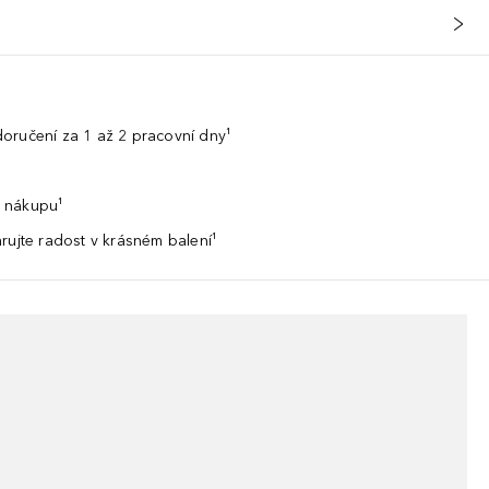
oručení za 1 až 2 pracovní dny¹
 nákupu¹
rujte radost v krásném balení¹