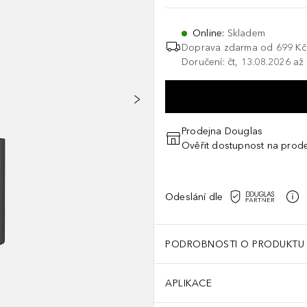
Online
:
Skladem
Doprava zdarma od
699 Kč
Doručení: čt, 13.08.2026 až
Prodejna Douglas
Ověřit dostupnost na prod
Odeslání dle
PODROBNOSTI O PRODUKTU
APLIKACE