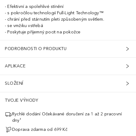
Efektivní a spolehlivé stínění
s pokročilou technologií Full-Light Technology™
chrání před stárnutím pleti způsobeným světlem.
se vmžiku vstřebá
Poskytuje příjemný pocit na pokožce
PODROBNOSTI O PRODUKTU
APLIKACE
SLOŽENÍ
TVOJE VÝHODY
Rychlé dodání Očekávané doručení za 1 až 2 pracovní
dny¹
Doprava zdarma od 699 Kč