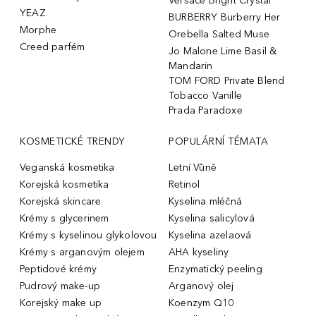
Versace Bright Crystal
YEAZ
BURBERRY Burberry Her
Morphe
Orebella Salted Muse
Creed parfém
Jo Malone Lime Basil &
Mandarin
TOM FORD Private Blend
Tobacco Vanille
Prada Paradoxe
KOSMETICKÉ TRENDY
POPULÁRNÍ TÉMATA
Veganská kosmetika
Letní Vůně
Korejská kosmetika
Retinol
Korejská skincare
Kyselina mléčná
Krémy s glycerinem
Kyselina salicylová
Krémy s kyselinou glykolovou
Kyselina azelaová
Krémy s arganovým olejem
AHA kyseliny
Peptidové krémy
Enzymatický peeling
Pudrový make-up
Arganový olej
Korejský make up
Koenzym Q10