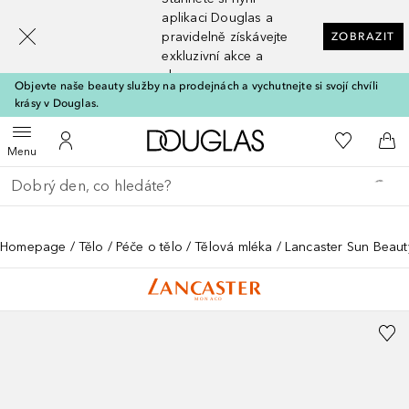
[navigation.slideout.screenreader]
aplikaci Douglas a
pravidelně získávejte
ZOBRAZIT
exkluzivní akce a
slevy
Objevte naše beauty služby na prodejnách a vychutnejte si svojí chvíli
krásy v Douglas.
Domů
K mému se
Otevřít menu
K mému účtu
Do 
Menu
Vraťte se
Proveďte vyhledávání
Homepage
Tělo
Péče o tělo
Tělová mléka
Lancaster Sun Beaut