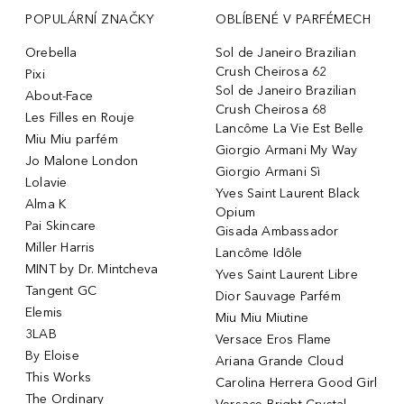
POPULÁRNÍ ZNAČKY
OBLÍBENÉ V PARFÉMECH
Orebella
Sol de Janeiro Brazilian
Crush Cheirosa 62
Pixi
Sol de Janeiro Brazilian
About-Face
Crush Cheirosa 68
Les Filles en Rouje
Lancôme La Vie Est Belle
Miu Miu parfém
Giorgio Armani My Way
Jo Malone London
Giorgio Armani Sì
Lolavie
Yves Saint Laurent Black
Alma K
Opium
Pai Skincare
Gisada Ambassador
Miller Harris
Lancôme Idôle
MINT by Dr. Mintcheva
Yves Saint Laurent Libre
Tangent GC
Dior Sauvage Parfém
Elemis
Miu Miu Miutine
3LAB
Versace Eros Flame
By Eloise
Ariana Grande Cloud
This Works
Carolina Herrera Good Girl
The Ordinary