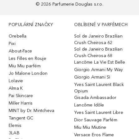
©
2026
Parfumerie Douglas s.r.o.
POPULÁRNÍ ZNAČKY
OBLÍBENÉ V PARFÉMECH
Orebella
Sol de Janeiro Brazilian
Crush Cheirosa 62
Pixi
Sol de Janeiro Brazilian
About-Face
Crush Cheirosa 68
Les Filles en Rouje
Lancôme La Vie Est Belle
Miu Miu parfém
Giorgio Armani My Way
Jo Malone London
Giorgio Armani Sì
Lolavie
Yves Saint Laurent Black
Alma K
Opium
Pai Skincare
Gisada Ambassador
Miller Harris
Lancôme Idôle
MINT by Dr. Mintcheva
Yves Saint Laurent Libre
Tangent GC
Dior Sauvage Parfém
Elemis
Miu Miu Miutine
3LAB
Versace Eros Flame