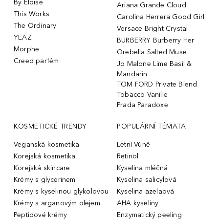
By Eloise
Ariana Grande Cloud
This Works
Carolina Herrera Good Girl
The Ordinary
Versace Bright Crystal
YEAZ
BURBERRY Burberry Her
Morphe
Orebella Salted Muse
Creed parfém
Jo Malone Lime Basil &
Mandarin
TOM FORD Private Blend
Tobacco Vanille
Prada Paradoxe
KOSMETICKÉ TRENDY
POPULÁRNÍ TÉMATA
Veganská kosmetika
Letní Vůně
Korejská kosmetika
Retinol
Korejská skincare
Kyselina mléčná
Krémy s glycerinem
Kyselina salicylová
Krémy s kyselinou glykolovou
Kyselina azelaová
Krémy s arganovým olejem
AHA kyseliny
Peptidové krémy
Enzymatický peeling