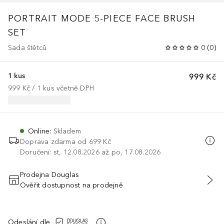
PORTRAIT MODE 5-PIECE FACE BRUSH
SET
Sada štětců
0
(
0
)
1 kus
999 Kč
999 Kč
 / 
1
kus
včetně DPH
Online
:
Skladem
Doprava zdarma od 699 Kč
Doručení: st, 12.08.2026 až po, 17.08.2026
Prodejna Douglas
Ověřit dostupnost na prodejně
PŘIDAT DO KOŠÍKU
Odeslání dle