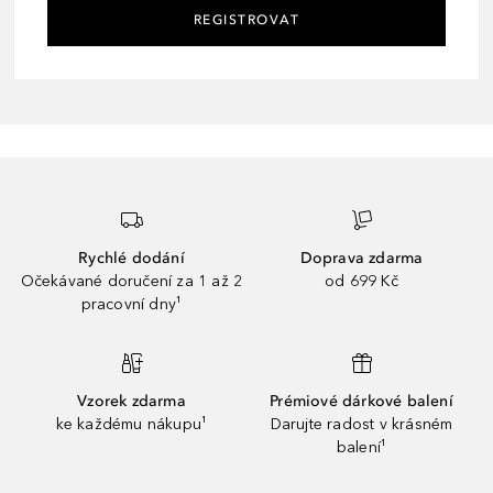
REGISTROVAT
Rychlé dodání
Doprava zdarma
Očekávané doručení za 1 až 2
od 699 Kč
pracovní dny¹
Vzorek zdarma
Prémiové dárkové balení
ke každému nákupu¹
Darujte radost v krásném
balení¹