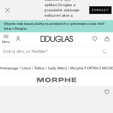
[navigation.slideout.screenreader]
aplikaci Douglas a
pravidelně získávejte
ZOBRAZIT
exkluzivní akce a
slevy
Objevte naše beauty služby na prodejnách a vychutnejte si svojí chvíli
krásy v Douglas.
Domů
K mému se
Otevřít menu
K mému účtu
Do 
Menu
Vraťte se
Proveďte vyhledávání
Homepage
Líčení
Štětce
Sady štětců
Morphe PORTRAIT MODE 