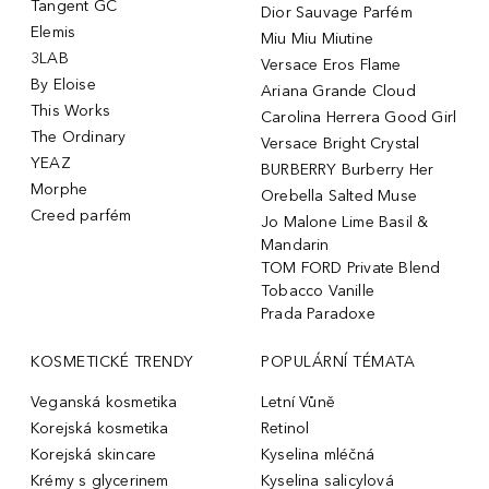
Tangent GC
Dior Sauvage Parfém
Elemis
Miu Miu Miutine
3LAB
Versace Eros Flame
By Eloise
Ariana Grande Cloud
This Works
Carolina Herrera Good Girl
The Ordinary
Versace Bright Crystal
YEAZ
BURBERRY Burberry Her
Morphe
Orebella Salted Muse
Creed parfém
Jo Malone Lime Basil &
Mandarin
TOM FORD Private Blend
Tobacco Vanille
Prada Paradoxe
KOSMETICKÉ TRENDY
POPULÁRNÍ TÉMATA
Veganská kosmetika
Letní Vůně
Korejská kosmetika
Retinol
Korejská skincare
Kyselina mléčná
Krémy s glycerinem
Kyselina salicylová