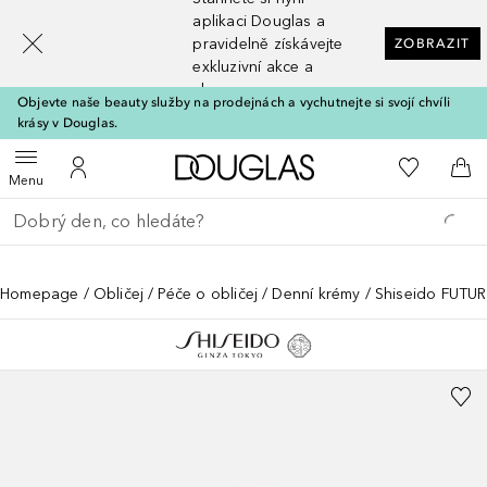
[navigation.slideout.screenreader]
aplikaci Douglas a
pravidelně získávejte
ZOBRAZIT
exkluzivní akce a
slevy
Objevte naše beauty služby na prodejnách a vychutnejte si svojí chvíli
krásy v Douglas.
Domů
K mému se
Otevřít menu
K mému účtu
Do 
Menu
Vraťte se
Proveďte vyhledávání
Homepage
Obličej
Péče o obličej
Denní krémy
Shiseido FUTUR