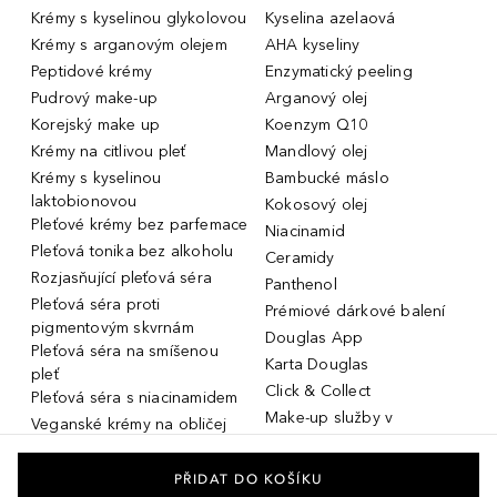
Krémy s kyselinou glykolovou
Kyselina azelaová
Krémy s arganovým olejem
AHA kyseliny
Peptidové krémy
Enzymatický peeling
Pudrový make-up
Arganový olej
Korejský make up
Koenzym Q10
Krémy na citlivou pleť
Mandlový olej
Krémy s kyselinou
Bambucké máslo
laktobionovou
Kokosový olej
Pleťové krémy bez parfemace
Niacinamid
Pleťová tonika bez alkoholu
Ceramidy
Rozjasňující pleťová séra
Panthenol
Pleťová séra proti
Prémiové dárkové balení
pigmentovým skvrnám
Douglas App
Pleťová séra na smíšenou
Karta Douglas
pleť
Click & Collect
Pleťová séra s niacinamidem
Make-up služby v
Veganské krémy na obličej
parfumeriích Douglas
Miniatury parfémů, cestovní
Služby v prodejnách Douglas
flakony
PŘIDAT DO KOŠÍKU