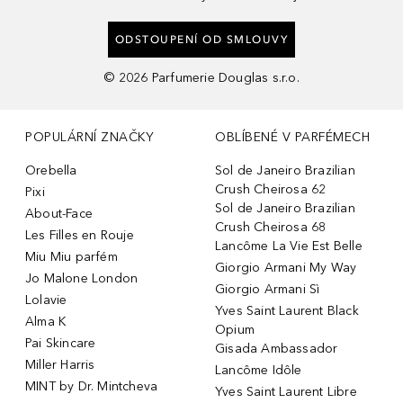
ODSTOUPENÍ OD SMLOUVY
©
2026
Parfumerie Douglas s.r.o.
POPULÁRNÍ ZNAČKY
OBLÍBENÉ V PARFÉMECH
Orebella
Sol de Janeiro Brazilian
Crush Cheirosa 62
Pixi
Sol de Janeiro Brazilian
About-Face
Crush Cheirosa 68
Les Filles en Rouje
Lancôme La Vie Est Belle
Miu Miu parfém
Giorgio Armani My Way
Jo Malone London
Giorgio Armani Sì
Lolavie
Yves Saint Laurent Black
Alma K
Opium
Pai Skincare
Gisada Ambassador
Miller Harris
Lancôme Idôle
MINT by Dr. Mintcheva
Yves Saint Laurent Libre