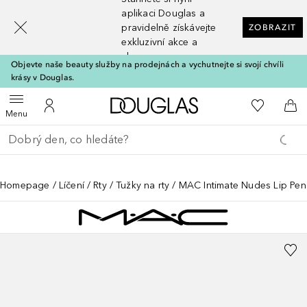
[navigation.slideout.screenreader]
aplikaci Douglas a
pravidelně získávejte
ZOBRAZIT
exkluzivní akce a
slevy
Objevte naše beauty služby na prodejnách a vychutnejte si svojí chvíli
krásy v Douglas.
Domů
K mému se
Otevřít menu
K mému účtu
Do 
Menu
Vraťte se
Proveďte vyhledávání
Homepage
Líčení
Rty
Tužky na rty
MAC Intimate Nudes Lip Penc