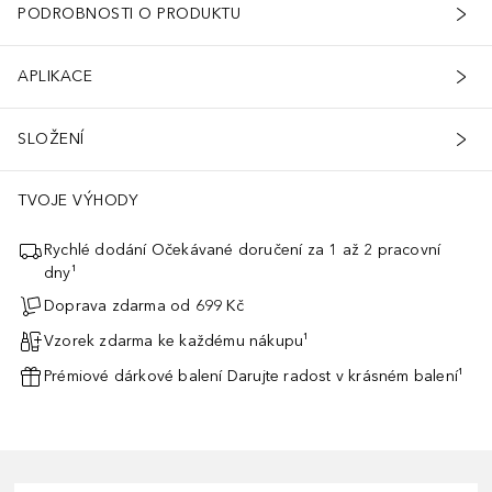
PODROBNOSTI O PRODUKTU
APLIKACE
SLOŽENÍ
TVOJE VÝHODY
Rychlé dodání Očekávané doručení za 1 až 2 pracovní
dny¹
Doprava zdarma od 699 Kč
Vzorek zdarma ke každému nákupu¹
Prémiové dárkové balení Darujte radost v krásném balení¹