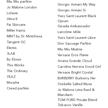
Miu Miu parfém
Giorgio Armani My Way
Jo Malone London
Giorgio Armani Sì
Lolavie
Yves Saint Laurent Black
Alma K
Opium
Pai Skincare
Gisada Ambassador
Miller Harris
Lancôme Idôle
MINT by Dr. Mintcheva
Yves Saint Laurent Libre
Tangent GC
Dior Sauvage Parfém
Elemis
Miu Miu Miutine
3LAB
Versace Eros Flame
By Eloise
Ariana Grande Cloud
This Works
Carolina Herrera Good Girl
The Ordinary
Versace Bright Crystal
YEAZ
BURBERRY Burberry Her
Morphe
Orebella Salted Muse
Creed parfém
Jo Malone Lime Basil &
Mandarin
TOM FORD Private Blend
Tobacco Vanille