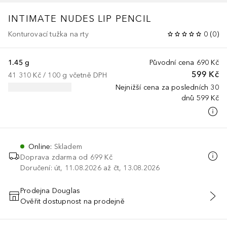
INTIMATE NUDES
LIP PENCIL
Konturovací tužka na rty
0
(
0
)
1.45 g
Původní cena
690 Kč
599 Kč
41 310 Kč
 / 
100
g
včetně DPH
Nejnižší cena za posledních 30
dnů
599 Kč
Online
:
Skladem
Doprava zdarma od
699 Kč
Doručení: út, 11.08.2026 až čt, 13.08.2026
Prodejna Douglas
Ověřit dostupnost na prodejně
PŘIDAT DO KOŠÍKU