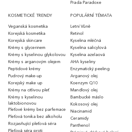
Prada Paradoxe
KOSMETICKÉ TRENDY
POPULÁRNÍ TÉMATA
Veganská kosmetika
Letní Vůně
Korejská kosmetika
Retinol
Korejská skincare
Kyselina mléčná
Krémy s glycerinem
Kyselina salicylová
Krémy s kyselinou glykolovou
Kyselina azelaová
Krémy s arganovým olejem
AHA kyseliny
Peptidové krémy
Enzymatický peeling
Pudrový make-up
Arganový olej
Korejský make up
Koenzym Q10
Krémy na citlivou pleť
Mandlový olej
Krémy s kyselinou
Bambucké máslo
laktobionovou
Kokosový olej
Pleťové krémy bez parfemace
Niacinamid
Pleťová tonika bez alkoholu
Ceramidy
Rozjasňující pleťová séra
Panthenol
Pleťová séra proti