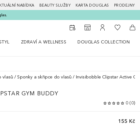
KTUÁLNÍ NABÍDKA
BEAUTY SLUŽBY
KARTA DOUGLAS
PRODEJNY
glas.
K mému se
K vyhledávači prodejen
K mému účtu
Do 
STYL
ZDRAVÍ A WELLNESS
DOUGLAS COLLECTION
bídku Životní styl
Otevřít nabídku Zdraví a wellness
Otevřít nabídku Douglas Colle
 vlasů
Sponky a skřipce do vlasů
Invisibobble Clipstar Active C
IPSTAR GYM BUDDY
0
(
0
)
155 Kč