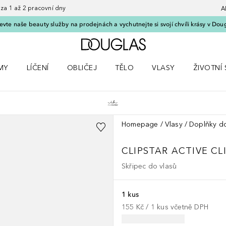
 1 až 2 pracovní dny
A
vte naše beauty služby na prodejnách a vychutnejte si svojí chvíli krásy v Dou
Domů
MY
LÍČENÍ
OBLIČEJ
TĚLO
VLASY
ŽIVOTNÍ 
ČKY
 nabídku Parfémy
Otevřít nabídku Líčení
Otevřít nabídku Obličej
Otevřít nabídku Tělo
Otevřít nabídku Vlasy
Otevřít na
Homepage
Vlasy
Doplňky do
CLIPSTAR
ACTIVE CL
Skřipec do vlasů
1 kus
155 Kč
 / 
1
kus
včetně DPH