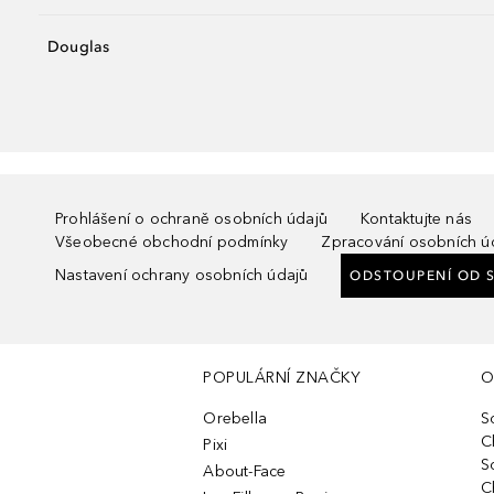
Douglas
Prohlášení o ochraně osobních údajů
Kontaktujte nás
Všeobecné obchodní podmínky
Zpracování osobních ú
Nastavení ochrany osobních údajů
ODSTOUPENÍ OD 
POPULÁRNÍ ZNAČKY
O
Orebella
S
C
Pixi
S
About-Face
C