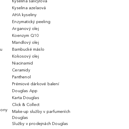
Kyselina salicylová
Kyselina azelaová
AHA kyseliny
Enzymatický peeling
Arganový olej
Koenzym Q10
Mandlový olej
ou
Bambucké máslo
Kokosový olej
Niacinamid
Ceramidy
Panthenol
Prémiové dárkové balení
Douglas App
Karta Douglas
Click & Collect
kony
Make-up služby v parfumeriích
Douglas
Služby v prodejnách Douglas