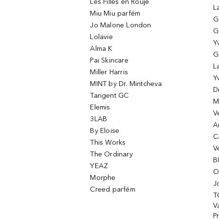
Les Filles en Rouje
L
Miu Miu parfém
G
Jo Malone London
G
Lolavie
Y
Alma K
G
Pai Skincare
L
Miller Harris
Y
MINT by Dr. Mintcheva
D
Tangent GC
M
Elemis
V
3LAB
A
By Eloise
C
This Works
V
The Ordinary
B
YEAZ
O
Morphe
J
Creed parfém
T
Va
P