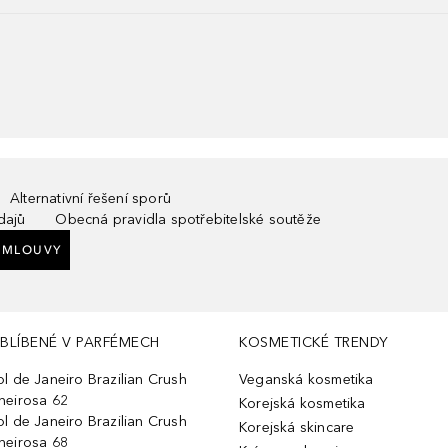
Alternativní řešení sporů
dajů
Obecná pravidla spotřebitelské soutěže
SMLOUVY
BLÍBENÉ V PARFÉMECH
KOSMETICKÉ TRENDY
ol de Janeiro Brazilian Crush
Veganská kosmetika
heirosa 62
Korejská kosmetika
ol de Janeiro Brazilian Crush
Korejská skincare
heirosa 68