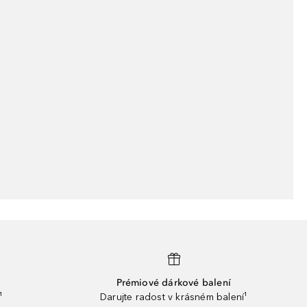
Prémiové dárkové balení
¹
Darujte radost v krásném balení¹