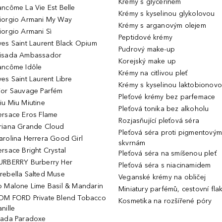
Krémy s glycerinem
ancôme La Vie Est Belle
Krémy s kyselinou glykolovou
iorgio Armani My Way
Krémy s arganovým olejem
iorgio Armani Sì
Peptidové krémy
ves Saint Laurent Black Opium
Pudrový make-up
isada Ambassador
Korejský make up
ancôme Idôle
Krémy na citlivou pleť
ves Saint Laurent Libre
Krémy s kyselinou laktobionov
ior Sauvage Parfém
Pleťové krémy bez parfemace
iu Miu Miutine
Pleťová tonika bez alkoholu
ersace Eros Flame
Rozjasňující pleťová séra
riana Grande Cloud
Pleťová séra proti pigmentovým
arolina Herrera Good Girl
skvrnám
ersace Bright Crystal
Pleťová séra na smíšenou pleť
URBERRY Burberry Her
Pleťová séra s niacinamidem
rebella Salted Muse
Veganské krémy na obličej
o Malone Lime Basil & Mandarin
Miniatury parfémů, cestovní fla
OM FORD Private Blend Tobacco
Kosmetika na rozšířené póry
nille
rada Paradoxe