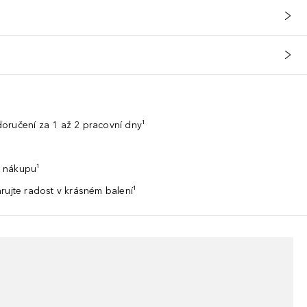
oručení za 1 až 2 pracovní dny¹
 nákupu¹
rujte radost v krásném balení¹