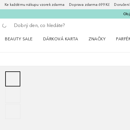
Ke každému nákupu vzorek zdarma Doprava zdarma 699 Kč Doručení za
Obje
Vraťte se
Proveďte vyhledávání
BEAUTY SALE
DÁRKOVÁ KARTA
ZNAČKY
PARFÉ
Otevřít nabídku BEAUTY SALE
Otevřít nabídku ZNA
Otevřít