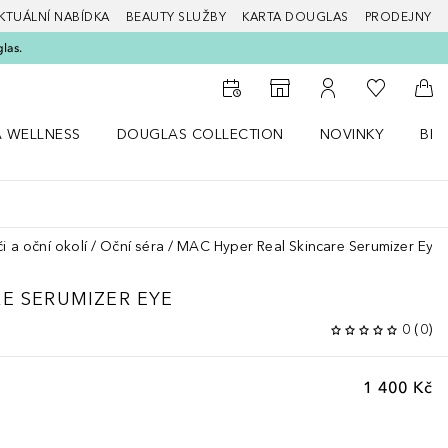
KTUÁLNÍ NABÍDKA
BEAUTY SLUŽBY
KARTA DOUGLAS
PRODEJNY
glas.
K mému se
K vyhledávači prodejen
K mému účtu
Do 
A WELLNESS
DOUGLAS COLLECTION
NOVINKY
BEA
abídku Zdraví a wellness
Otevřít nabídku Douglas Collection
Otevřít nabídku N
Ote
i a oční okolí
Oční séra
MAC Hyper Real Skincare Serumizer Eye
RE
SERUMIZER EYE
0
(
0
)
1 400 Kč