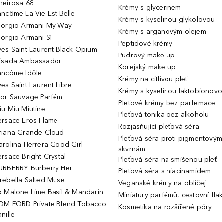
heirosa 68
Krémy s glycerinem
ancôme La Vie Est Belle
Krémy s kyselinou glykolovou
iorgio Armani My Way
Krémy s arganovým olejem
iorgio Armani Sì
Peptidové krémy
ves Saint Laurent Black Opium
Pudrový make-up
isada Ambassador
Korejský make up
ancôme Idôle
Krémy na citlivou pleť
ves Saint Laurent Libre
Krémy s kyselinou laktobionov
ior Sauvage Parfém
Pleťové krémy bez parfemace
iu Miu Miutine
Pleťová tonika bez alkoholu
ersace Eros Flame
Rozjasňující pleťová séra
riana Grande Cloud
Pleťová séra proti pigmentovým
arolina Herrera Good Girl
skvrnám
ersace Bright Crystal
Pleťová séra na smíšenou pleť
URBERRY Burberry Her
Pleťová séra s niacinamidem
rebella Salted Muse
Veganské krémy na obličej
o Malone Lime Basil & Mandarin
Miniatury parfémů, cestovní fla
OM FORD Private Blend Tobacco
Kosmetika na rozšířené póry
nille