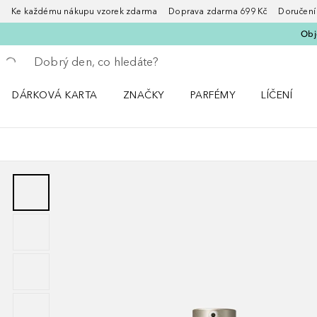
Ke každému nákupu vzorek zdarma Doprava zdarma 699 Kč Doručení za
Obje
Vraťte se
Proveďte vyhledávání
DÁRKOVÁ KARTA
ZNAČKY
PARFÉMY
LÍČENÍ
Otevřít nabídku ZNAČKY
Otevřít nabídku Parfémy
Otevřít nabí