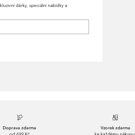
kluzivní dárky, speciální nabídky a
Doprava zdarma
Vzorek zdarma
od 699 Kč
ke každému nákupu