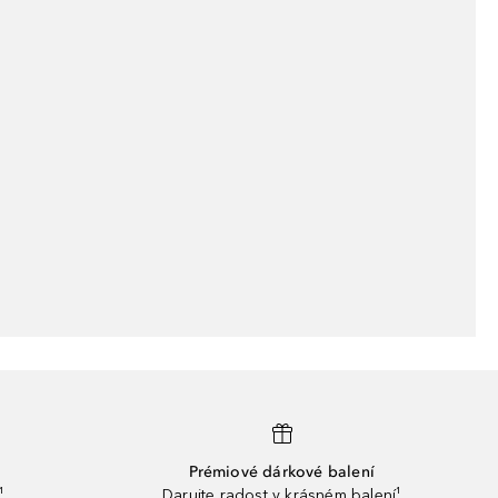
Prémiové dárkové balení
¹
Darujte radost v krásném balení¹