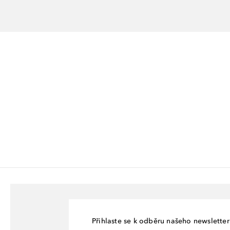
***** Klinické testování na 45 respondentech po 12 týdnech užíván
Přihlaste se k odběru našeho newsletteru