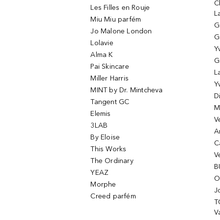
C
Les Filles en Rouje
L
Miu Miu parfém
G
Jo Malone London
G
Lolavie
Y
Alma K
G
Pai Skincare
L
Miller Harris
Y
MINT by Dr. Mintcheva
D
Tangent GC
M
Elemis
V
3LAB
A
By Eloise
C
This Works
V
The Ordinary
B
YEAZ
O
Morphe
J
Creed parfém
T
Va