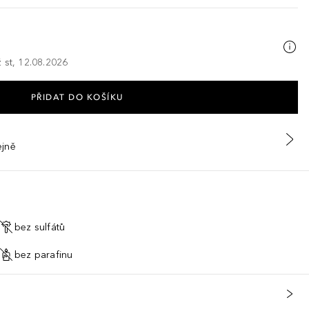
 st, 12.08.2026
PŘIDAT DO KOŠÍKU
ejně
bez sulfátů
bez parafinu