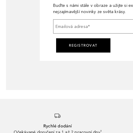
Buďte s námi stále v obraze a užijte si ex
nejzajímavější novinky ze světa krásy.
Emailová adresa
*
REGISTROVAT
Rychlé dodání
Očekávané doručení za 1 až 2 pracovní dny¹