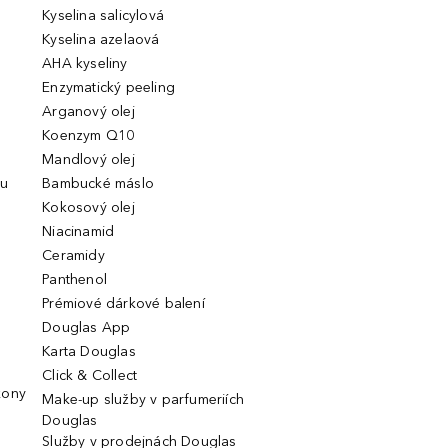
Kyselina salicylová
Kyselina azelaová
AHA kyseliny
Enzymatický peeling
Arganový olej
Koenzym Q10
Mandlový olej
ou
Bambucké máslo
Kokosový olej
Niacinamid
Ceramidy
Panthenol
Prémiové dárkové balení
Douglas App
Karta Douglas
Click & Collect
kony
Make-up služby v parfumeriích
Douglas
Služby v prodejnách Douglas