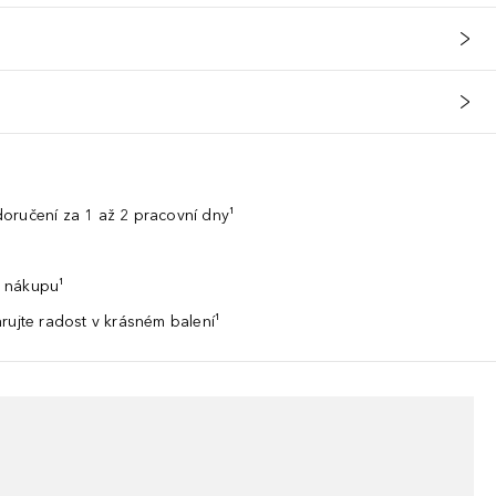
oručení za 1 až 2 pracovní dny¹
 nákupu¹
rujte radost v krásném balení¹