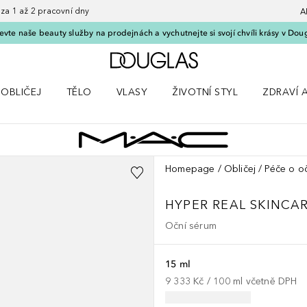
 1 až 2 pracovní dny
A
vte naše beauty služby na prodejnách a vychutnejte si svojí chvíli krásy v Dou
Domů
OBLIČEJ
TĚLO
VLASY
ŽIVOTNÍ STYL
ZDRAVÍ 
dku Líčení
Otevřít nabídku Obličej
Otevřít nabídku Tělo
Otevřít nabídku Vlasy
Otevřít nabídku Životní styl
Otevřít n
Homepage
Obličej
Péče o oč
HYPER REAL SKINCA
Oční sérum
15 ml
9 333 Kč
 / 
100
ml
včetně DPH