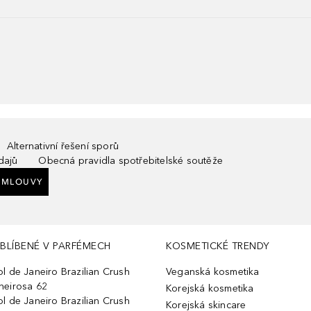
Alternativní řešení sporů
dajů
Obecná pravidla spotřebitelské soutěže
SMLOUVY
BLÍBENÉ V PARFÉMECH
KOSMETICKÉ TRENDY
ol de Janeiro Brazilian Crush
Veganská kosmetika
heirosa 62
Korejská kosmetika
ol de Janeiro Brazilian Crush
Korejská skincare