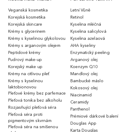
Veganská kosmetika
Letní Vůně
Korejská kosmetika
Retinol
Korejská skincare
Kyselina mléčná
Krémy s glycerinem
Kyselina salicylová
Krémy s kyselinou glykolovou
Kyselina azelaová
Krémy s arganovým olejem
AHA kyseliny
Peptidové krémy
Enzymatický peeling
Pudrový make-up
Arganový olej
Korejský make up
Koenzym Q10
Krémy na citlivou pleť
Mandlový olej
Krémy s kyselinou
Bambucké máslo
laktobionovou
Kokosový olej
Pleťové krémy bez parfemace
Niacinamid
Pleťová tonika bez alkoholu
Ceramidy
Rozjasňující pleťová séra
Panthenol
Pleťová séra proti
Prémiové dárkové balení
pigmentovým skvrnám
Douglas App
Pleťová séra na smíšenou
Karta Douglas