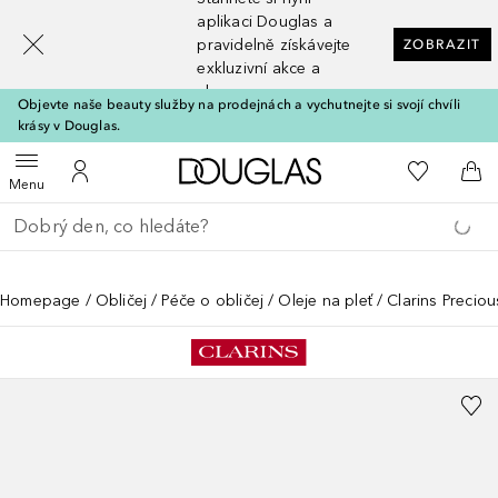
[navigation.slideout.screenreader]
aplikaci Douglas a
pravidelně získávejte
ZOBRAZIT
exkluzivní akce a
slevy
Objevte naše beauty služby na prodejnách a vychutnejte si svojí chvíli
krásy v Douglas.
Domů
K mému se
Otevřít menu
K mému účtu
Do 
Menu
Vraťte se
Proveďte vyhledávání
Homepage
Obličej
Péče o obličej
Oleje na pleť
Clarins Precio