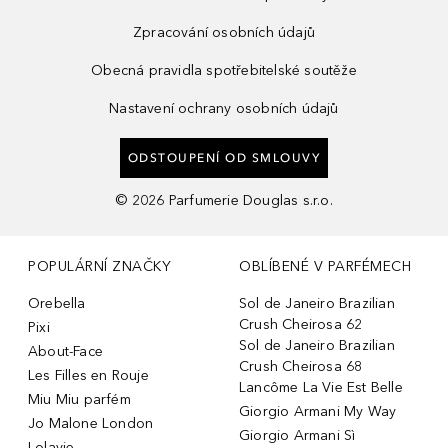
Zpracování osobních údajů
Obecná pravidla spotřebitelské soutěže
Nastavení ochrany osobních údajů
ODSTOUPENÍ OD SMLOUVY
©
2026
Parfumerie Douglas s.r.o.
POPULÁRNÍ ZNAČKY
OBLÍBENÉ V PARFÉMECH
Orebella
Sol de Janeiro Brazilian
Crush Cheirosa 62
Pixi
Sol de Janeiro Brazilian
About-Face
Crush Cheirosa 68
Les Filles en Rouje
Lancôme La Vie Est Belle
Miu Miu parfém
Giorgio Armani My Way
Jo Malone London
Giorgio Armani Sì
Lolavie