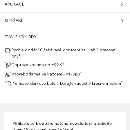
APLIKACE
SLOŽENÍ
TVOJE VÝHODY
Rychlé dodání Očekávané doručení za 1 až 2 pracovní
dny¹
Doprava zdarma od 699 Kč
Vzorek zdarma ke každému nákupu¹
Prémiové dárkové balení Darujte radost v krásném balení¹
Přihlaste se k odběru našeho newsletteru a získejte
slevu 15 % na svůj první nákup!