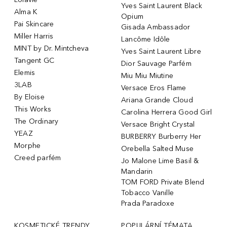
Yves Saint Laurent Black
Alma K
Opium
Pai Skincare
Gisada Ambassador
Miller Harris
Lancôme Idôle
MINT by Dr. Mintcheva
Yves Saint Laurent Libre
Tangent GC
Dior Sauvage Parfém
Elemis
Miu Miu Miutine
3LAB
Versace Eros Flame
By Eloise
Ariana Grande Cloud
This Works
Carolina Herrera Good Girl
The Ordinary
Versace Bright Crystal
YEAZ
BURBERRY Burberry Her
Morphe
Orebella Salted Muse
Creed parfém
Jo Malone Lime Basil &
Mandarin
TOM FORD Private Blend
Tobacco Vanille
Prada Paradoxe
KOSMETICKÉ TRENDY
POPULÁRNÍ TÉMATA