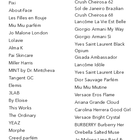
Crush Cheirosa 62
Pixi
Sol de Janeiro Brazilian
About-Face
Crush Cheirosa 68
Les Filles en Rouje
Lancôme La Vie Est Belle
Miu Miu parfém
Giorgio Armani My Way
Jo Malone London
Giorgio Armani Sì
Lolavie
Yves Saint Laurent Black
Alma K
Opium
Pai Skincare
Gisada Ambassador
Miller Harris
Lancôme Idôle
MINT by Dr. Mintcheva
Yves Saint Laurent Libre
Tangent GC
Dior Sauvage Parfém
Elemis
Miu Miu Miutine
3LAB
Versace Eros Flame
By Eloise
Ariana Grande Cloud
This Works
Carolina Herrera Good Girl
The Ordinary
Versace Bright Crystal
YEAZ
BURBERRY Burberry Her
Morphe
Orebella Salted Muse
Creed parfém
Jo Malone Lime Basil &