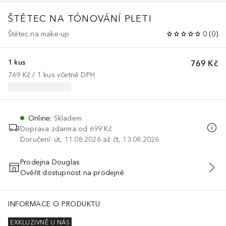
ŠTĚTEC NA TÓNOVÁNÍ PLETI
Štětec na make-up
0
(
0
)
1 kus
769 Kč
769 Kč
 / 
1
kus
včetně DPH
Online
:
Skladem
Doprava zdarma od 699 Kč
Doručení: út, 11.08.2026 až čt, 13.08.2026
Prodejna Douglas
Ověřit dostupnost na prodejně
PŘIDAT DO KOŠÍKU
INFORMACE O PRODUKTU
EXKLUZIVNĚ U NÁS