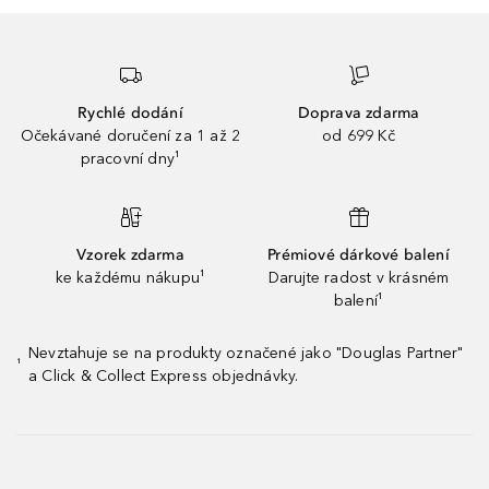
Rychlé dodání
Doprava zdarma
Očekávané doručení za 1 až 2
od 699 Kč
pracovní dny¹
Vzorek zdarma
Prémiové dárkové balení
ke každému nákupu¹
Darujte radost v krásném
balení¹
Nevztahuje se na produkty označené jako "Douglas Partner"
¹
a Click & Collect Express objednávky.