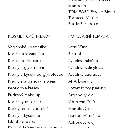
Mandarin
TOM FORD Private Blend
Tobacco Vanille
Prada Paradoxe
KOSMETICKÉ TRENDY
POPULÁRNÍ TÉMATA
Veganská kosmetika
Letní Vůně
Korejská kosmetika
Retinol
Korejská skincare
Kyselina mléčná
Krémy s glycerinem
Kyselina salicylová
Krémy s kyselinou glykolovou
Kyselina azelaová
Krémy s arganovým olejem
AHA kyseliny
Peptidové krémy
Enzymatický peeling
Pudrový make-up
Arganový olej
Korejský make up
Koenzym Q10
Krémy na citlivou pleť
Mandlový olej
Krémy s kyselinou
Bambucké máslo
laktobionovou
Kokosový olej
Pleťové krémy bez parfemace