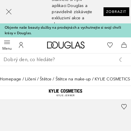
[navigation.slideout.screenreader]
aplikaci Douglas a
pravidelně získávejte
ZOBRAZIT
exkluzivní akce a
slevy
Objevte naše beauty služby na prodejnách a vychutnejte si svojí chvíli
krásy v Douglas.
Domů
K mému se
Otevřít menu
K mému účtu
Do 
Menu
Vraťte se
Proveďte vyhledávání
Homepage
Líčení
Štětce
Štětce na make-up
KYLIE COSMETICS Š