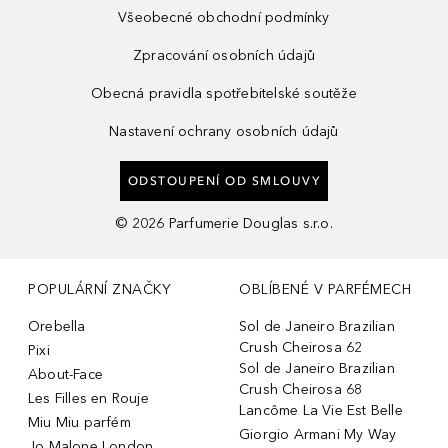
Všeobecné obchodní podmínky
Zpracování osobních údajů
Obecná pravidla spotřebitelské soutěže
Nastavení ochrany osobních údajů
ODSTOUPENÍ OD SMLOUVY
©
2026
Parfumerie Douglas s.r.o.
POPULÁRNÍ ZNAČKY
OBLÍBENÉ V PARFÉMECH
Orebella
Sol de Janeiro Brazilian
Crush Cheirosa 62
Pixi
Sol de Janeiro Brazilian
About-Face
Crush Cheirosa 68
Les Filles en Rouje
Lancôme La Vie Est Belle
Miu Miu parfém
Giorgio Armani My Way
Jo Malone London