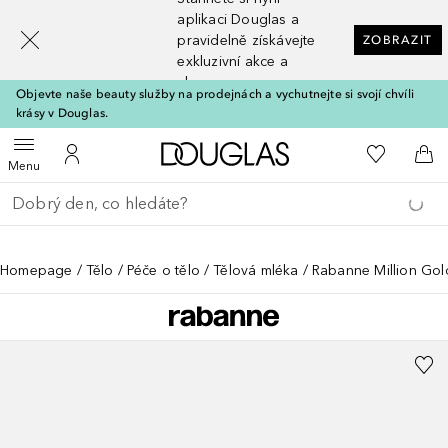
[navigation.slideout.screenreader]
aplikaci Douglas a
pravidelně získávejte
ZOBRAZIT
exkluzivní akce a
slevy
Objevte naše beauty služby na prodejnách a vychutnejte si svojí chvíli
krásy v Douglas.
Domů
K mému se
Otevřít menu
K mému účtu
Do 
Menu
Vraťte se
Proveďte vyhledávání
Homepage
Tělo
Péče o tělo
Tělová mléka
Rabanne Million Gol