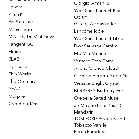
Giorgio Armani Sì
Lolavie
Yves Saint Laurent Black
Alma K
Opium
Pai Skincare
Gisada Ambassador
Miller Harris
Lancôme Idôle
MINT by Dr. Mintcheva
Yves Saint Laurent Libre
Tangent GC
Dior Sauvage Parfém
Elemis
Miu Miu Miutine
3LAB
Versace Eros Flame
By Eloise
Ariana Grande Cloud
This Works
Carolina Herrera Good Girl
The Ordinary
Versace Bright Crystal
YEAZ
BURBERRY Burberry Her
Morphe
Orebella Salted Muse
Creed parfém
Jo Malone Lime Basil &
Mandarin
TOM FORD Private Blend
Tobacco Vanille
Prada Paradoxe