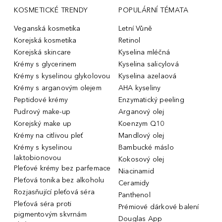
KOSMETICKÉ TRENDY
POPULÁRNÍ TÉMATA
Veganská kosmetika
Letní Vůně
Korejská kosmetika
Retinol
Korejská skincare
Kyselina mléčná
Krémy s glycerinem
Kyselina salicylová
Krémy s kyselinou glykolovou
Kyselina azelaová
Krémy s arganovým olejem
AHA kyseliny
Peptidové krémy
Enzymatický peeling
Pudrový make-up
Arganový olej
Korejský make up
Koenzym Q10
Krémy na citlivou pleť
Mandlový olej
Krémy s kyselinou
Bambucké máslo
laktobionovou
Kokosový olej
Pleťové krémy bez parfemace
Niacinamid
Pleťová tonika bez alkoholu
Ceramidy
Rozjasňující pleťová séra
Panthenol
Pleťová séra proti
Prémiové dárkové balení
pigmentovým skvrnám
Douglas App