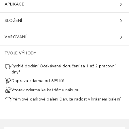
APLIKACE
SLOŽENÍ
VAROVÁNÍ
TVOJE VÝHODY
Rychlé dodání Očekávané doručení za 1 až 2 pracovní
dny¹
Doprava zdarma od 699 Kč
Vzorek zdarma ke každému nákupu¹
Prémiové dárkové balení Darujte radost v krásném balení¹