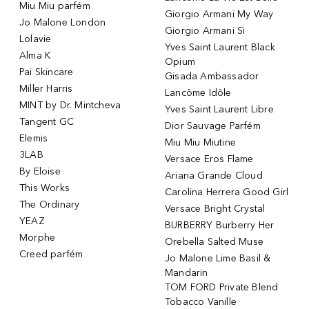
Miu Miu parfém
Giorgio Armani My Way
Jo Malone London
Giorgio Armani Sì
Lolavie
Yves Saint Laurent Black
Alma K
Opium
Pai Skincare
Gisada Ambassador
Miller Harris
Lancôme Idôle
MINT by Dr. Mintcheva
Yves Saint Laurent Libre
Tangent GC
Dior Sauvage Parfém
Elemis
Miu Miu Miutine
3LAB
Versace Eros Flame
By Eloise
Ariana Grande Cloud
This Works
Carolina Herrera Good Girl
The Ordinary
Versace Bright Crystal
YEAZ
BURBERRY Burberry Her
Morphe
Orebella Salted Muse
Creed parfém
Jo Malone Lime Basil &
Mandarin
TOM FORD Private Blend
Tobacco Vanille