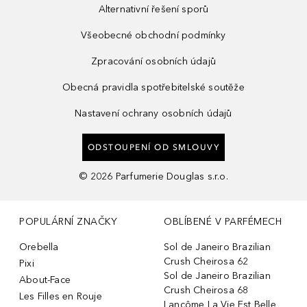
Alternativní řešení sporů
Všeobecné obchodní podmínky
Zpracování osobních údajů
Obecná pravidla spotřebitelské soutěže
Nastavení ochrany osobních údajů
ODSTOUPENÍ OD SMLOUVY
©
2026
Parfumerie Douglas s.r.o.
POPULÁRNÍ ZNAČKY
OBLÍBENÉ V PARFÉMECH
Orebella
Sol de Janeiro Brazilian
Crush Cheirosa 62
Pixi
Sol de Janeiro Brazilian
About-Face
Crush Cheirosa 68
Les Filles en Rouje
Lancôme La Vie Est Belle