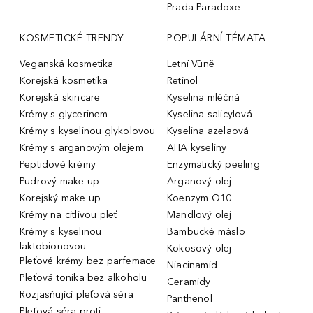
Prada Paradoxe
KOSMETICKÉ TRENDY
POPULÁRNÍ TÉMATA
Veganská kosmetika
Letní Vůně
Korejská kosmetika
Retinol
Korejská skincare
Kyselina mléčná
Krémy s glycerinem
Kyselina salicylová
Krémy s kyselinou glykolovou
Kyselina azelaová
Krémy s arganovým olejem
AHA kyseliny
Peptidové krémy
Enzymatický peeling
Pudrový make-up
Arganový olej
Korejský make up
Koenzym Q10
Krémy na citlivou pleť
Mandlový olej
Krémy s kyselinou
Bambucké máslo
laktobionovou
Kokosový olej
Pleťové krémy bez parfemace
Niacinamid
Pleťová tonika bez alkoholu
Ceramidy
Rozjasňující pleťová séra
Panthenol
Pleťová séra proti