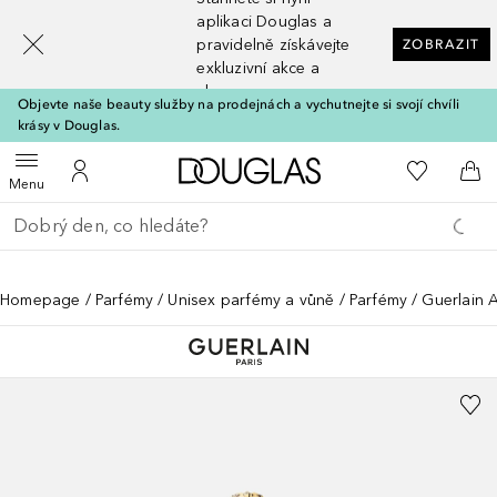
[navigation.slideout.screenreader]
aplikaci Douglas a
pravidelně získávejte
ZOBRAZIT
exkluzivní akce a
slevy
Objevte naše beauty služby na prodejnách a vychutnejte si svojí chvíli
krásy v Douglas.
Domů
K mému se
Otevřít menu
K mému účtu
Do 
Menu
Vraťte se
Proveďte vyhledávání
Homepage
Parfémy
Unisex parfémy a vůně
Parfémy
Guerlain A