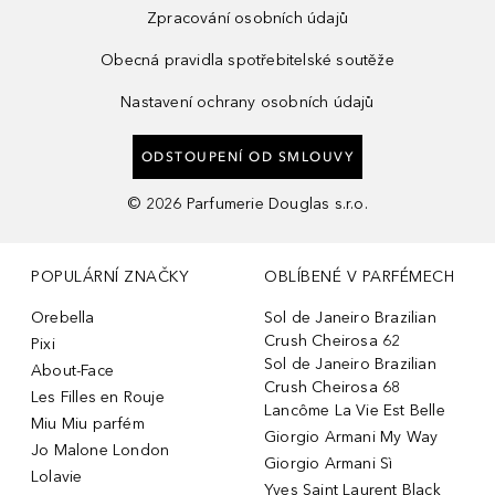
Zpracování osobních údajů
Obecná pravidla spotřebitelské soutěže
Nastavení ochrany osobních údajů
ODSTOUPENÍ OD SMLOUVY
©
2026
Parfumerie Douglas s.r.o.
POPULÁRNÍ ZNAČKY
OBLÍBENÉ V PARFÉMECH
Orebella
Sol de Janeiro Brazilian
Crush Cheirosa 62
Pixi
Sol de Janeiro Brazilian
About-Face
Crush Cheirosa 68
Les Filles en Rouje
Lancôme La Vie Est Belle
Miu Miu parfém
Giorgio Armani My Way
Jo Malone London
Giorgio Armani Sì
Lolavie
Yves Saint Laurent Black