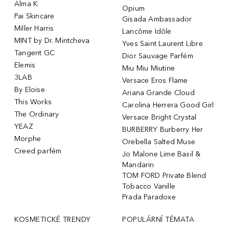
Alma K
Opium
Pai Skincare
Gisada Ambassador
Miller Harris
Lancôme Idôle
MINT by Dr. Mintcheva
Yves Saint Laurent Libre
Tangent GC
Dior Sauvage Parfém
Elemis
Miu Miu Miutine
3LAB
Versace Eros Flame
By Eloise
Ariana Grande Cloud
This Works
Carolina Herrera Good Girl
The Ordinary
Versace Bright Crystal
YEAZ
BURBERRY Burberry Her
Morphe
Orebella Salted Muse
Creed parfém
Jo Malone Lime Basil &
Mandarin
TOM FORD Private Blend
Tobacco Vanille
Prada Paradoxe
KOSMETICKÉ TRENDY
POPULÁRNÍ TÉMATA