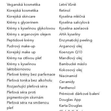
Veganská kosmetika
Letní Vůně
Korejská kosmetika
Retinol
Korejská skincare
Kyselina mléčná
Krémy s glycerinem
Kyselina salicylová
Krémy s kyselinou glykolovou
Kyselina azelaová
Krémy s arganovým olejem
AHA kyseliny
Peptidové krémy
Enzymatický peeling
Pudrový make-up
Arganový olej
Korejský make up
Koenzym Q10
Krémy na citlivou pleť
Mandlový olej
Krémy s kyselinou
Bambucké máslo
laktobionovou
Kokosový olej
Pleťové krémy bez parfemace
Niacinamid
Pleťová tonika bez alkoholu
Ceramidy
Rozjasňující pleťová séra
Panthenol
Pleťová séra proti
Prémiové dárkové balení
pigmentovým skvrnám
Douglas App
Pleťová séra na smíšenou
Karta Douglas
pleť