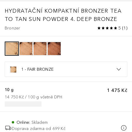
HYDRATAČNÍ KOMPAKTNÍ BRONZER TEA
TO TAN SUN POWDER 4. DEEP BRONZE
Bronzer
5
(
1
)
1 - FAIR BRONZE
10 g
1 475 Kč
14 750 Kč
 / 
100
g
včetně DPH
Online
:
Skladem
Doprava zdarma od 699 Kč