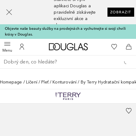
[navigation.slideout.screenreader]
aplikaci Douglas a
pravidelně získávejte
ZOBRAZIT
exkluzivní akce a
slevy
Objevte naše beauty služby na prodejnách a vychutnejte si svojí chvíli
krásy v Douglas.
Domů
K mému se
Otevřít menu
K mému účtu
Do 
Menu
Vraťte se
Proveďte vyhledávání
Homepage
Líčení
Pleť
Konturování
By Terry Hydratační komp