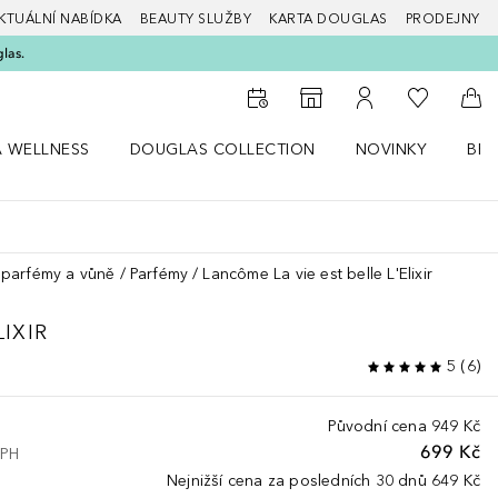
KTUÁLNÍ NABÍDKA
BEAUTY SLUŽBY
KARTA DOUGLAS
PRODEJNY
glas.
K mému se
K vyhledávači prodejen
K mému účtu
Do 
A WELLNESS
DOUGLAS COLLECTION
NOVINKY
BEA
abídku Zdraví a wellness
Otevřít nabídku Douglas Collection
Otevřít nabídku N
Ote
parfémy a vůně
Parfémy
Lancôme La vie est belle L'Elixir
LIXIR
5
(
6
)
Původní cena
949 Kč
699 Kč
DPH
Nejnižší cena za posledních 30 dnů
649 Kč