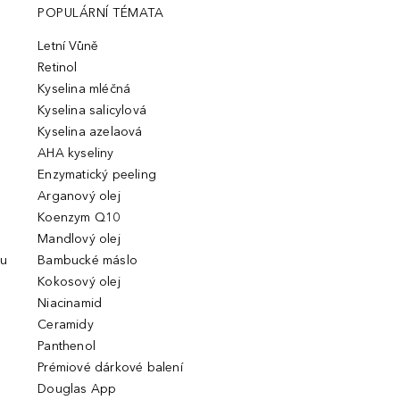
POPULÁRNÍ TÉMATA
Letní Vůně
Retinol
Kyselina mléčná
Kyselina salicylová
Kyselina azelaová
AHA kyseliny
Enzymatický peeling
Arganový olej
Koenzym Q10
Mandlový olej
ou
Bambucké máslo
Kokosový olej
Niacinamid
Ceramidy
Panthenol
Prémiové dárkové balení
Douglas App