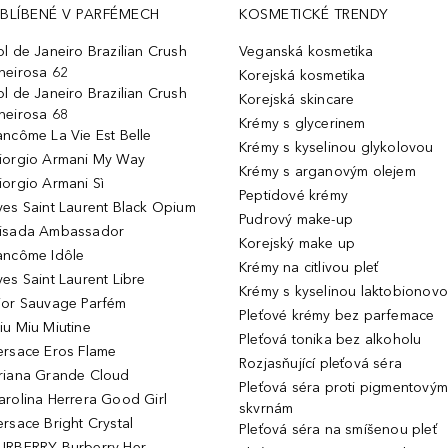
BLÍBENÉ V PARFÉMECH
KOSMETICKÉ TRENDY
ol de Janeiro Brazilian Crush
Veganská kosmetika
heirosa 62
Korejská kosmetika
ol de Janeiro Brazilian Crush
Korejská skincare
heirosa 68
Krémy s glycerinem
ancôme La Vie Est Belle
Krémy s kyselinou glykolovou
iorgio Armani My Way
Krémy s arganovým olejem
iorgio Armani Sì
Peptidové krémy
ves Saint Laurent Black Opium
Pudrový make-up
isada Ambassador
Korejský make up
ancôme Idôle
Krémy na citlivou pleť
ves Saint Laurent Libre
Krémy s kyselinou laktobionov
ior Sauvage Parfém
Pleťové krémy bez parfemace
iu Miu Miutine
Pleťová tonika bez alkoholu
ersace Eros Flame
Rozjasňující pleťová séra
riana Grande Cloud
Pleťová séra proti pigmentovým
arolina Herrera Good Girl
skvrnám
ersace Bright Crystal
Pleťová séra na smíšenou pleť
URBERRY Burberry Her