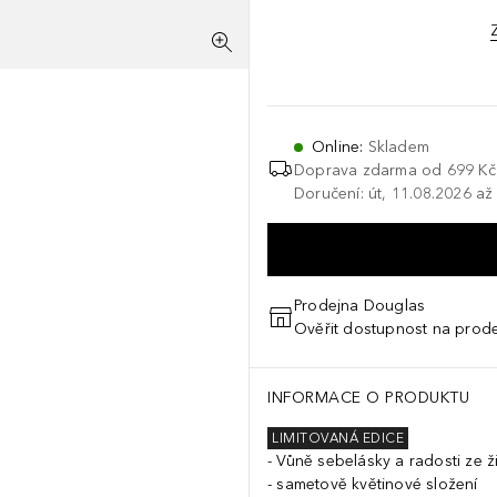
Online
:
Skladem
Doprava zdarma od 699 Kč
Doručení: út, 11.08.2026 až
Prodejna Douglas
Ověřit dostupnost na prod
INFORMACE O PRODUKTU
LIMITOVANÁ EDICE
Vůně sebelásky a radosti ze ž
sametově květinové složení