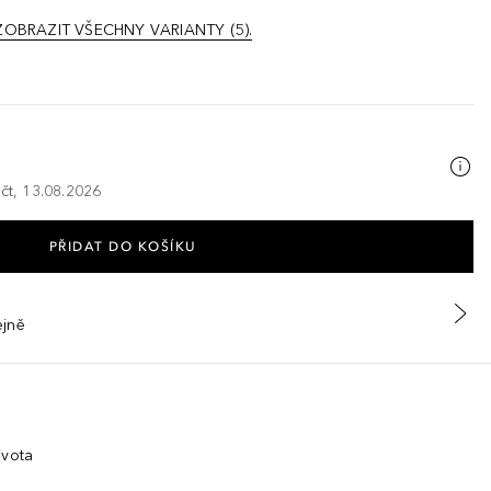
ZOBRAZIT VŠECHNY VARIANTY (5).
 čt, 13.08.2026
PŘIDAT DO KOŠÍKU
ejně
ivota