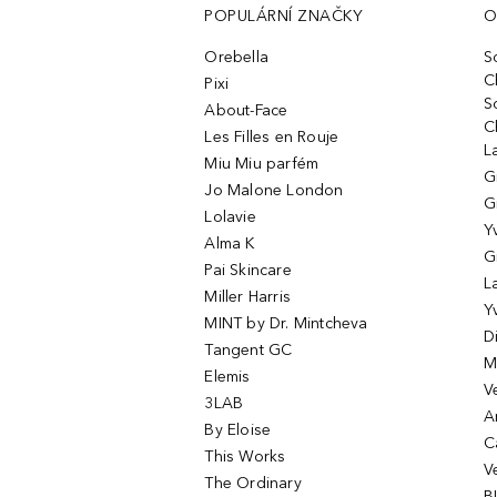
POPULÁRNÍ ZNAČKY
O
Orebella
S
C
Pixi
S
About-Face
C
Les Filles en Rouje
L
Miu Miu parfém
G
Jo Malone London
G
Lolavie
Y
Alma K
G
Pai Skincare
L
Miller Harris
Y
MINT by Dr. Mintcheva
D
Tangent GC
M
Elemis
V
3LAB
A
By Eloise
C
This Works
V
The Ordinary
B