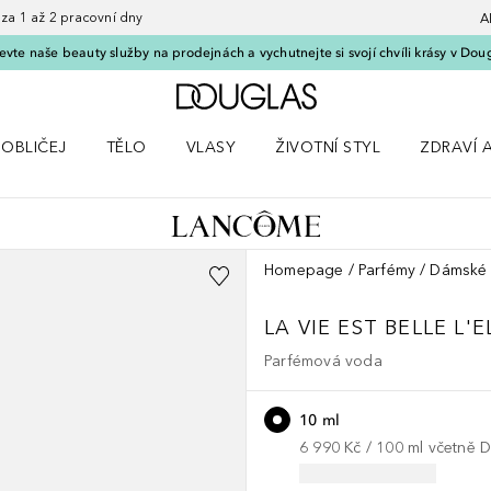
 1 až 2 pracovní dny
A
vte naše beauty služby na prodejnách a vychutnejte si svojí chvíli krásy v Dou
Domů
OBLIČEJ
TĚLO
VLASY
ŽIVOTNÍ STYL
ZDRAVÍ 
dku Líčení
Otevřít nabídku Obličej
Otevřít nabídku Tělo
Otevřít nabídku Vlasy
Otevřít nabídku Životní styl
Otevřít n
Homepage
Parfémy
Dámské 
LA VIE EST BELLE
L'E
Parfémová voda
10 ml
6 990 Kč
 / 
100
ml
včetně 