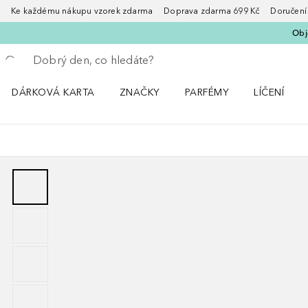
Ke každému nákupu vzorek zdarma Doprava zdarma 699 Kč Doručení za
Obje
Vraťte se
Proveďte vyhledávání
DÁRKOVÁ KARTA
ZNAČKY
PARFÉMY
LÍČENÍ
Otevřít nabídku ZNAČKY
Otevřít nabídku Parfémy
Otevřít nabí