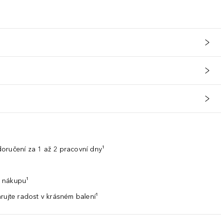
oručení za 1 až 2 pracovní dny¹
 nákupu¹
rujte radost v krásném balení¹