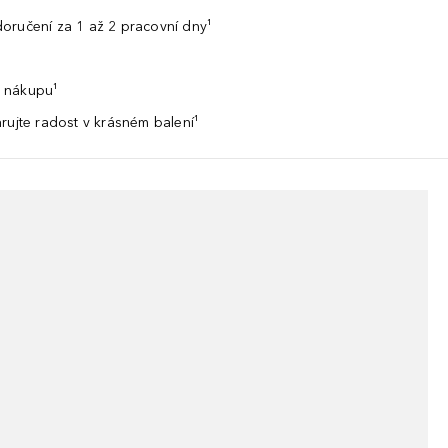
oručení za 1 až 2 pracovní dny¹
 nákupu¹
rujte radost v krásném balení¹