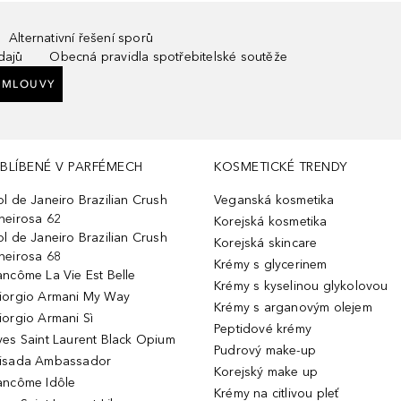
Alternativní řešení sporů
dajů
Obecná pravidla spotřebitelské soutěže
SMLOUVY
BLÍBENÉ V PARFÉMECH
KOSMETICKÉ TRENDY
ol de Janeiro Brazilian Crush
Veganská kosmetika
heirosa 62
Korejská kosmetika
ol de Janeiro Brazilian Crush
Korejská skincare
heirosa 68
Krémy s glycerinem
ancôme La Vie Est Belle
Krémy s kyselinou glykolovou
iorgio Armani My Way
Krémy s arganovým olejem
iorgio Armani Sì
Peptidové krémy
ves Saint Laurent Black Opium
Pudrový make-up
isada Ambassador
Korejský make up
ancôme Idôle
Krémy na citlivou pleť