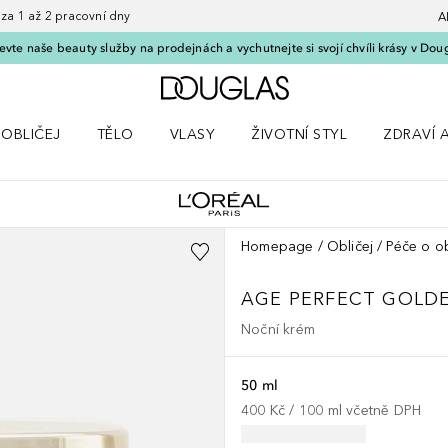
 1 až 2 pracovní dny
A
vte naše beauty služby na prodejnách a vychutnejte si svojí chvíli krásy v Dou
Domů
OBLIČEJ
TĚLO
VLASY
ŽIVOTNÍ STYL
ZDRAVÍ 
dku Líčení
Otevřít nabídku Obličej
Otevřít nabídku Tělo
Otevřít nabídku Vlasy
Otevřít nabídku Životní styl
Otevřít n
Homepage
Obličej
Péče o ob
AGE PERFECT
GOLD
Noční krém
50 ml
400 Kč
 / 
100
ml
včetně DPH