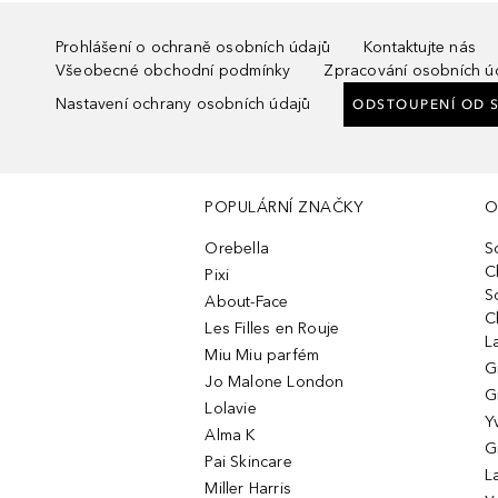
Prohlášení o ochraně osobních údajů
Kontaktujte nás
Všeobecné obchodní podmínky
Zpracování osobních ú
Nastavení ochrany osobních údajů
ODSTOUPENÍ OD 
POPULÁRNÍ ZNAČKY
O
Orebella
S
C
Pixi
S
About-Face
C
Les Filles en Rouje
L
Miu Miu parfém
G
Jo Malone London
G
Lolavie
Y
Alma K
G
Pai Skincare
L
Miller Harris