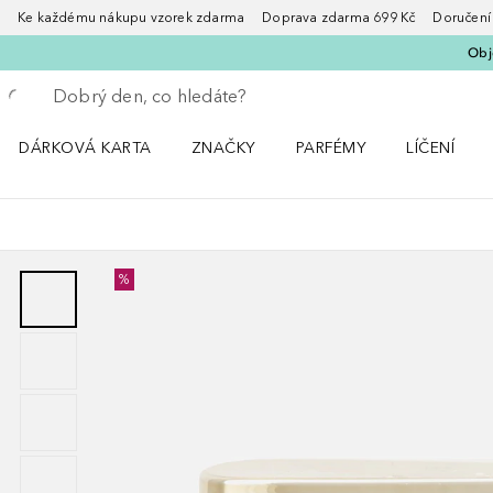
Ke každému nákupu vzorek zdarma Doprava zdarma 699 Kč Doručení za
Obje
Vraťte se
Proveďte vyhledávání
DÁRKOVÁ KARTA
ZNAČKY
PARFÉMY
LÍČENÍ
Otevřít nabídku ZNAČKY
Otevřít nabídku Parfémy
Otevřít nabí
%