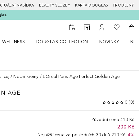
KTUÁLNÍ NABÍDKA
BEAUTY SLUŽBY
KARTA DOUGLAS
PRODEJNY
glas.
K mému se
K vyhledávači prodejen
K mému účtu
Do 
A WELLNESS
DOUGLAS COLLECTION
NOVINKY
BEA
abídku Zdraví a wellness
Otevřít nabídku Douglas Collection
Otevřít nabídku N
Ote
ličej
Noční krémy
L’Oréal Paris Age Perfect Golden Age
EN AGE
0
(
0
)
Původní cena
410 Kč
200 Kč
Nejnižší cena za posledních 30 dnů
210 Kč
-4%