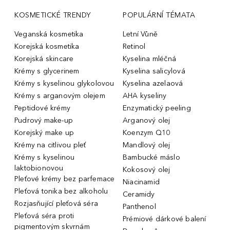
KOSMETICKÉ TRENDY
POPULÁRNÍ TÉMATA
Veganská kosmetika
Letní Vůně
Korejská kosmetika
Retinol
Korejská skincare
Kyselina mléčná
Krémy s glycerinem
Kyselina salicylová
Krémy s kyselinou glykolovou
Kyselina azelaová
Krémy s arganovým olejem
AHA kyseliny
Peptidové krémy
Enzymatický peeling
Pudrový make-up
Arganový olej
Korejský make up
Koenzym Q10
Krémy na citlivou pleť
Mandlový olej
Krémy s kyselinou
Bambucké máslo
laktobionovou
Kokosový olej
Pleťové krémy bez parfemace
Niacinamid
Pleťová tonika bez alkoholu
Ceramidy
Rozjasňující pleťová séra
Panthenol
Pleťová séra proti
Prémiové dárkové balení
pigmentovým skvrnám