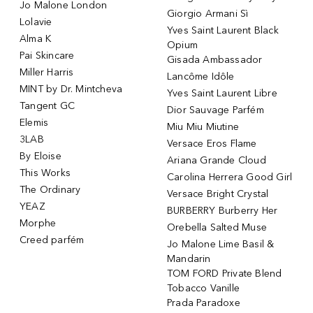
Jo Malone London
Giorgio Armani Sì
Lolavie
Yves Saint Laurent Black
Alma K
Opium
Pai Skincare
Gisada Ambassador
Miller Harris
Lancôme Idôle
MINT by Dr. Mintcheva
Yves Saint Laurent Libre
Tangent GC
Dior Sauvage Parfém
Elemis
Miu Miu Miutine
3LAB
Versace Eros Flame
By Eloise
Ariana Grande Cloud
This Works
Carolina Herrera Good Girl
The Ordinary
Versace Bright Crystal
YEAZ
BURBERRY Burberry Her
Morphe
Orebella Salted Muse
Creed parfém
Jo Malone Lime Basil &
Mandarin
TOM FORD Private Blend
Tobacco Vanille
Prada Paradoxe