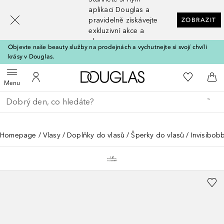
[navigation.slideout.screenreader]
aplikaci Douglas a
pravidelně získávejte
ZOBRAZIT
exkluzivní akce a
slevy
Objevte naše beauty služby na prodejnách a vychutnejte si svojí chvíli
krásy v Douglas.
Domů
K mému se
Otevřít menu
K mému účtu
Do 
Menu
Vraťte se
Proveďte vyhledávání
Homepage
Vlasy
Doplňky do vlasů
Šperky do vlasů
Invisibob