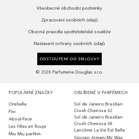
Všeobecné obchodní podmínky
Zpracování osobních údajů
Obecná pravidla spotřebitelské soutěže
Nastavení ochrany osobních údajů
ODSTOUPENÍ OD SMLOUVY
©
2026
Parfumerie Douglas s.r.o.
POPULÁRNÍ ZNAČKY
OBLÍBENÉ V PARFÉMECH
Orebella
Sol de Janeiro Brazilian
Crush Cheirosa 62
Pixi
Sol de Janeiro Brazilian
About-Face
Crush Cheirosa 68
Les Filles en Rouje
Lancôme La Vie Est Belle
Miu Miu parfém
Giorgio Armani My Way