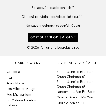
Zpracování osobních údajů
Obecná pravidla spotřebitelské soutěže
Nastavení ochrany osobních údajů
ODSTOUPENÍ OD SMLOUVY
©
2026
Parfumerie Douglas s.r.o.
POPULÁRNÍ ZNAČKY
OBLÍBENÉ V PARFÉMECH
Orebella
Sol de Janeiro Brazilian
Crush Cheirosa 62
Pixi
Sol de Janeiro Brazilian
About-Face
Crush Cheirosa 68
Les Filles en Rouje
Lancôme La Vie Est Belle
Miu Miu parfém
Giorgio Armani My Way
Jo Malone London
Giorgio Armani Sì
Lolavie