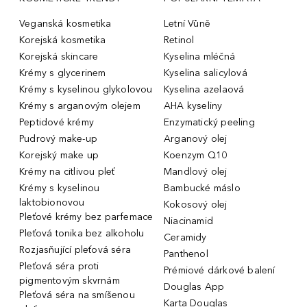
Veganská kosmetika
Letní Vůně
Korejská kosmetika
Retinol
Korejská skincare
Kyselina mléčná
Krémy s glycerinem
Kyselina salicylová
Krémy s kyselinou glykolovou
Kyselina azelaová
Krémy s arganovým olejem
AHA kyseliny
Peptidové krémy
Enzymatický peeling
Pudrový make-up
Arganový olej
Korejský make up
Koenzym Q10
Krémy na citlivou pleť
Mandlový olej
Krémy s kyselinou
Bambucké máslo
laktobionovou
Kokosový olej
Pleťové krémy bez parfemace
Niacinamid
Pleťová tonika bez alkoholu
Ceramidy
Rozjasňující pleťová séra
Panthenol
Pleťová séra proti
Prémiové dárkové balení
pigmentovým skvrnám
Douglas App
Pleťová séra na smíšenou
Karta Douglas