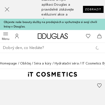
[navigation.slideout.screenreader]
aplikaci Douglas a
pravidelně získávejte
ZOBRAZIT
exkluzivní akce a
slevy
Objevte naše beauty služby na prodejnách a vychutnejte si svojí chvíli
krásy v Douglas.
Domů
K mému se
Otevřít menu
K mému účtu
Do 
Menu
Vraťte se
Proveďte vyhledávání
Homepage
Obličej
Séra a kúry
Hydratační séra
IT Cosmetics B