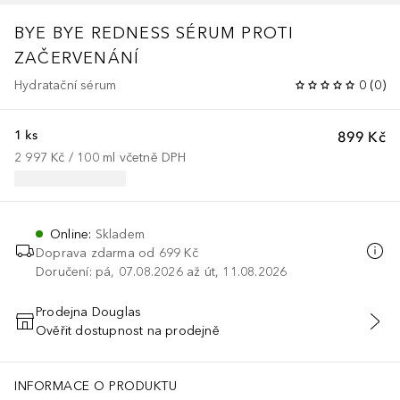
BYE BYE
REDNESS SÉRUM PROTI
ZAČERVENÁNÍ
Hydratační sérum
0
(
0
)
1 ks
899 Kč
2 997 Kč
 / 
100
ml
včetně DPH
Online
:
Skladem
Doprava zdarma od 699 Kč
Doručení: pá, 07.08.2026 až út, 11.08.2026
Prodejna Douglas
Ověřit dostupnost na prodejně
PŘIDAT DO KOŠÍKU
INFORMACE O PRODUKTU