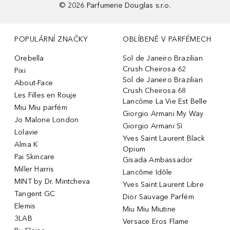
©
2026
Parfumerie Douglas s.r.o.
POPULÁRNÍ ZNAČKY
OBLÍBENÉ V PARFÉMECH
Orebella
Sol de Janeiro Brazilian
Crush Cheirosa 62
Pixi
Sol de Janeiro Brazilian
About-Face
Crush Cheirosa 68
Les Filles en Rouje
Lancôme La Vie Est Belle
Miu Miu parfém
Giorgio Armani My Way
Jo Malone London
Giorgio Armani Sì
Lolavie
Yves Saint Laurent Black
Alma K
Opium
Pai Skincare
Gisada Ambassador
Miller Harris
Lancôme Idôle
MINT by Dr. Mintcheva
Yves Saint Laurent Libre
Tangent GC
Dior Sauvage Parfém
Elemis
Miu Miu Miutine
3LAB
Versace Eros Flame