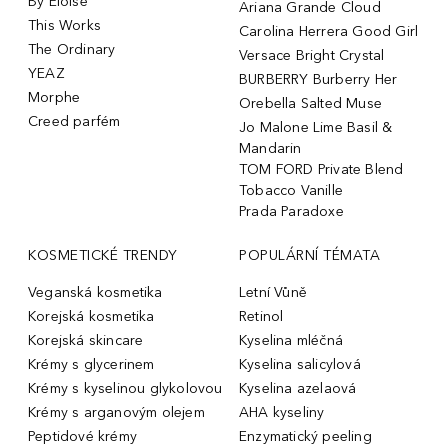
By Eloise
Ariana Grande Cloud
This Works
Carolina Herrera Good Girl
The Ordinary
Versace Bright Crystal
YEAZ
BURBERRY Burberry Her
Morphe
Orebella Salted Muse
Creed parfém
Jo Malone Lime Basil &
Mandarin
TOM FORD Private Blend
Tobacco Vanille
Prada Paradoxe
KOSMETICKÉ TRENDY
POPULÁRNÍ TÉMATA
Veganská kosmetika
Letní Vůně
Korejská kosmetika
Retinol
Korejská skincare
Kyselina mléčná
Krémy s glycerinem
Kyselina salicylová
Krémy s kyselinou glykolovou
Kyselina azelaová
Krémy s arganovým olejem
AHA kyseliny
Peptidové krémy
Enzymatický peeling