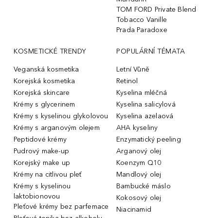
TOM FORD Private Blend
Tobacco Vanille
Prada Paradoxe
KOSMETICKÉ TRENDY
POPULÁRNÍ TÉMATA
Veganská kosmetika
Letní Vůně
Korejská kosmetika
Retinol
Korejská skincare
Kyselina mléčná
Krémy s glycerinem
Kyselina salicylová
Krémy s kyselinou glykolovou
Kyselina azelaová
Krémy s arganovým olejem
AHA kyseliny
Peptidové krémy
Enzymatický peeling
Pudrový make-up
Arganový olej
Korejský make up
Koenzym Q10
Krémy na citlivou pleť
Mandlový olej
Krémy s kyselinou
Bambucké máslo
laktobionovou
Kokosový olej
Pleťové krémy bez parfemace
Niacinamid