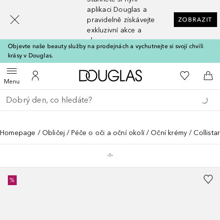
[navigation.slideout.screenreader]
aplikaci Douglas a
pravidelně získávejte
ZOBRAZIT
exkluzivní akce a
slevy
Objevte naše beauty služby na prodejnách a vychutnejte si svojí chvíli
krásy v Douglas.
Domů
K mému se
Otevřít menu
K mému účtu
Do 
Menu
Vraťte se
Proveďte vyhledávání
Homepage
Obličej
Péče o oči a oční okolí
Oční krémy
Collista
%