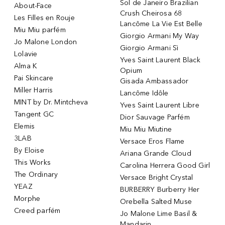
Sol de Janeiro Brazilian
About-Face
Crush Cheirosa 68
Les Filles en Rouje
Lancôme La Vie Est Belle
Miu Miu parfém
Giorgio Armani My Way
Jo Malone London
Giorgio Armani Sì
Lolavie
Yves Saint Laurent Black
Alma K
Opium
Pai Skincare
Gisada Ambassador
Miller Harris
Lancôme Idôle
MINT by Dr. Mintcheva
Yves Saint Laurent Libre
Tangent GC
Dior Sauvage Parfém
Elemis
Miu Miu Miutine
3LAB
Versace Eros Flame
By Eloise
Ariana Grande Cloud
This Works
Carolina Herrera Good Girl
The Ordinary
Versace Bright Crystal
YEAZ
BURBERRY Burberry Her
Morphe
Orebella Salted Muse
Creed parfém
Jo Malone Lime Basil &
Mandarin