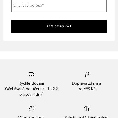
Emailová adresa
*
REGISTROVAT
Rychlé dodání
Doprava zdarma
Očekávané doručení za 1 až 2
od 699 Kč
pracovní dny¹
Vzorek zdarma
Prémiové dárkové balení