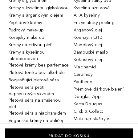
Krémy s glycerinem
Kyselina salicylová
Krémy s kyselinou glykolovou
Kyselina azelaová
Krémy s arganovým olejem
AHA kyseliny
Peptidové krémy
Enzymatický peeling
Pudrový make-up
Arganový olej
Korejský make up
Koenzym Q10
Krémy na citlivou pleť
Mandlový olej
Krémy s kyselinou
Bambucké máslo
laktobionovou
Kokosový olej
Pleťové krémy bez parfemace
Niacinamid
Pleťová tonika bez alkoholu
Ceramidy
Rozjasňující pleťová séra
Panthenol
Pleťová séra proti
Prémiové dárkové balení
pigmentovým skvrnám
Douglas App
Pleťová séra na smíšenou
Karta Douglas
pleť
Click & Collect
Pleťová séra s niacinamidem
Make-up služby v
Veganské krémy na obličej
parfumeriích Douglas
Miniatury parfémů, cestovní
Služby v prodejnách Douglas
flakony
PŘIDAT DO KOŠÍKU