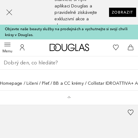
[navigation.slideout.screenreader]
aplikaci Douglas a
pravidelně získávejte
ZOBRAZIT
exkluzivní akce a
slevy
Objevte naše beauty služby na prodejnách a vychutnejte si svojí chvíli
krásy v Douglas.
Domů
K mému se
Otevřít menu
K mému účtu
Do 
Menu
Vraťte se
Proveďte vyhledávání
Homepage
Líčení
Pleť
BB a CC krémy
Collistar IDROATTIVA+