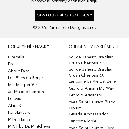
Nastavení ochrany osobních údajů
ODSTOUPENÍ OD SMLOUVY
©
2026
Parfumerie Douglas s.r.o.
POPULÁRNÍ ZNAČKY
OBLÍBENÉ V PARFÉMECH
Orebella
Sol de Janeiro Brazilian
Crush Cheirosa 62
Pixi
Sol de Janeiro Brazilian
About-Face
Crush Cheirosa 68
Les Filles en Rouje
Lancôme La Vie Est Belle
Miu Miu parfém
Giorgio Armani My Way
Jo Malone London
Giorgio Armani Sì
Lolavie
Yves Saint Laurent Black
Alma K
Opium
Pai Skincare
Gisada Ambassador
Miller Harris
Lancôme Idôle
MINT by Dr. Mintcheva
Yves Saint Laurent Libre