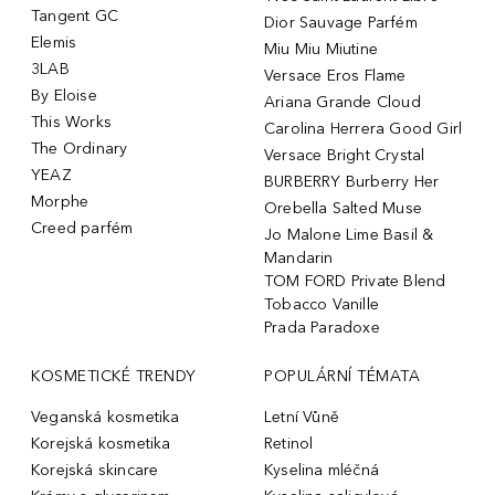
Tangent GC
Dior Sauvage Parfém
Elemis
Miu Miu Miutine
3LAB
Versace Eros Flame
By Eloise
Ariana Grande Cloud
This Works
Carolina Herrera Good Girl
The Ordinary
Versace Bright Crystal
YEAZ
BURBERRY Burberry Her
Morphe
Orebella Salted Muse
Creed parfém
Jo Malone Lime Basil &
Mandarin
TOM FORD Private Blend
Tobacco Vanille
Prada Paradoxe
KOSMETICKÉ TRENDY
POPULÁRNÍ TÉMATA
Veganská kosmetika
Letní Vůně
Korejská kosmetika
Retinol
Korejská skincare
Kyselina mléčná