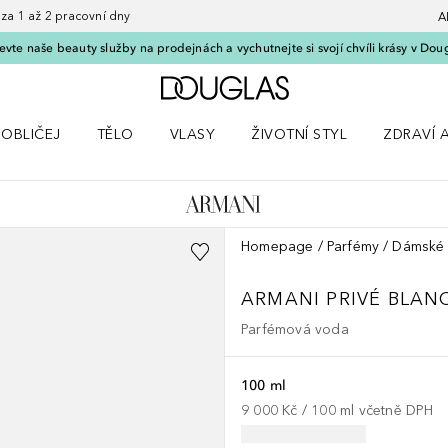
 1 až 2 pracovní dny
A
vte naše beauty služby na prodejnách a vychutnejte si svojí chvíli krásy v Dou
Domů
OBLIČEJ
TĚLO
VLASY
ŽIVOTNÍ STYL
ZDRAVÍ 
dku Líčení
Otevřít nabídku Obličej
Otevřít nabídku Tělo
Otevřít nabídku Vlasy
Otevřít nabídku Životní styl
Otevřít n
Homepage
Parfémy
Dámské 
ARMANI PRIVÉ
BLAN
Parfémová voda
100 ml
9 000 Kč
 / 
100
ml
včetně DPH