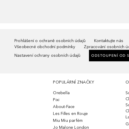
Prohlášení o ochraně osobních údajů
Kontaktujte nás
Všeobecné obchodní podmínky
Zpracování osobních ú
Nastavení ochrany osobních údajů
ODSTOUPENÍ OD 
POPULÁRNÍ ZNAČKY
O
Orebella
S
C
Pixi
S
About-Face
C
Les Filles en Rouje
L
Miu Miu parfém
G
Jo Malone London