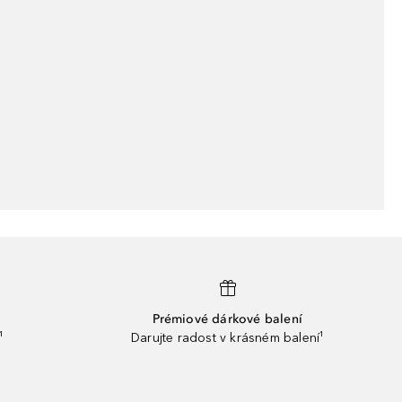
Prémiové dárkové balení
¹
Darujte radost v krásném balení¹