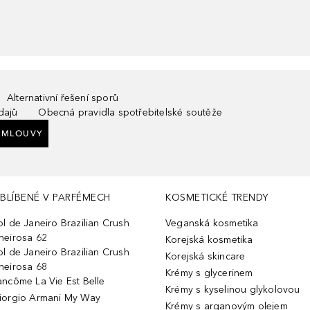
Alternativní řešení sporů
dajů
Obecná pravidla spotřebitelské soutěže
SMLOUVY
BLÍBENÉ V PARFÉMECH
KOSMETICKÉ TRENDY
ol de Janeiro Brazilian Crush
Veganská kosmetika
heirosa 62
Korejská kosmetika
ol de Janeiro Brazilian Crush
Korejská skincare
heirosa 68
Krémy s glycerinem
ancôme La Vie Est Belle
Krémy s kyselinou glykolovou
iorgio Armani My Way
Krémy s arganovým olejem