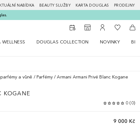
KTUÁLNÍ NABÍDKA
BEAUTY SLUŽBY
KARTA DOUGLAS
PRODEJNY
glas.
K mému se
K vyhledávači prodejen
K mému účtu
Do 
A WELLNESS
DOUGLAS COLLECTION
NOVINKY
BEA
abídku Zdraví a wellness
Otevřít nabídku Douglas Collection
Otevřít nabídku N
Ote
parfémy a vůně
Parfémy
Armani Armani Privé Blanc Kogane
C KOGANE
0
(
0
)
9 000 Kč