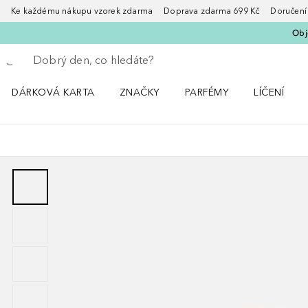
Ke každému nákupu vzorek zdarma Doprava zdarma 699 Kč Doručení za
Obje
Vraťte se
Proveďte vyhledávání
DÁRKOVÁ KARTA
ZNAČKY
PARFÉMY
LÍČENÍ
Otevřít nabídku ZNAČKY
Otevřít nabídku Parfémy
Otevřít nabí