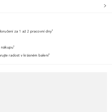
oručení za 1 až 2 pracovní dny¹
 nákupu¹
rujte radost v krásném balení¹