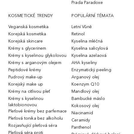
Prada Paradoxe
KOSMETICKÉ TRENDY
POPULÁRNÍ TÉMATA
Veganská kosmetika
Letní Vůně
Korejská kosmetika
Retinol
Korejská skincare
Kyselina mléčná
Krémy s glycerinem
Kyselina salicylová
Krémy s kyselinou glykolovou
Kyselina azelaová
Krémy s arganovým olejem
AHA kyseliny
Peptidové krémy
Enzymatický peeling
Pudrový make-up
Arganový olej
Korejský make up
Koenzym Q10
Krémy na citlivou pleť
Mandlový olej
Krémy s kyselinou
Bambucké máslo
laktobionovou
Kokosový olej
Pleťové krémy bez parfemace
Niacinamid
Pleťová tonika bez alkoholu
Ceramidy
Rozjasňující pleťová séra
Panthenol
Pleťová séra proti