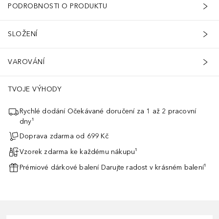
PODROBNOSTI O PRODUKTU
SLOŽENÍ
VAROVÁNÍ
TVOJE VÝHODY
Rychlé dodání Očekávané doručení za 1 až 2 pracovní
dny¹
Doprava zdarma od 699 Kč
Vzorek zdarma ke každému nákupu¹
Prémiové dárkové balení Darujte radost v krásném balení¹