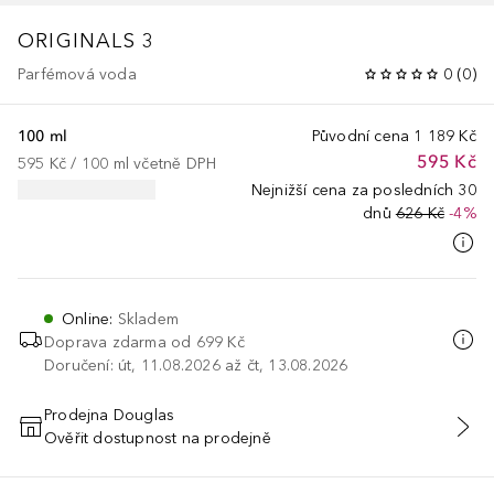
ORIGINALS
3
Parfémová voda
0
(
0
)
100 ml
Původní cena
1 189 Kč
595 Kč
595 Kč
 / 
100
ml
včetně DPH
Nejnižší cena za posledních 30
dnů
626 Kč
-4%
Online
:
Skladem
Doprava zdarma od
699 Kč
Doručení: út, 11.08.2026 až čt, 13.08.2026
Prodejna Douglas
Ověřit dostupnost na prodejně
PŘIDAT DO KOŠÍKU