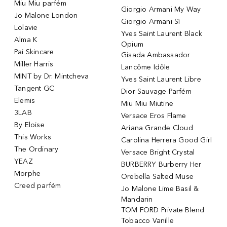
Miu Miu parfém
Giorgio Armani My Way
Jo Malone London
Giorgio Armani Sì
Lolavie
Yves Saint Laurent Black
Alma K
Opium
Pai Skincare
Gisada Ambassador
Miller Harris
Lancôme Idôle
MINT by Dr. Mintcheva
Yves Saint Laurent Libre
Tangent GC
Dior Sauvage Parfém
Elemis
Miu Miu Miutine
3LAB
Versace Eros Flame
By Eloise
Ariana Grande Cloud
This Works
Carolina Herrera Good Girl
The Ordinary
Versace Bright Crystal
YEAZ
BURBERRY Burberry Her
Morphe
Orebella Salted Muse
Creed parfém
Jo Malone Lime Basil &
Mandarin
TOM FORD Private Blend
Tobacco Vanille