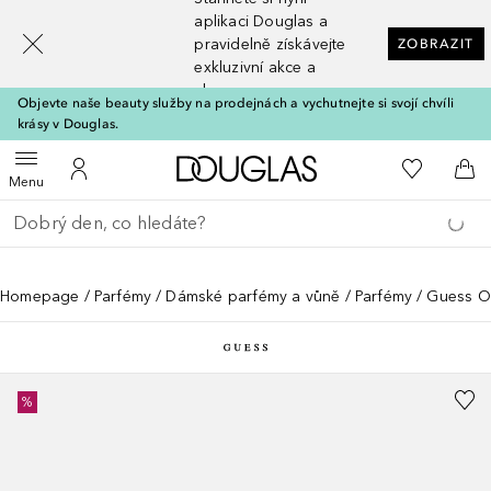
[navigation.slideout.screenreader]
aplikaci Douglas a
pravidelně získávejte
ZOBRAZIT
exkluzivní akce a
slevy
Objevte naše beauty služby na prodejnách a vychutnejte si svojí chvíli
krásy v Douglas.
Domů
K mému se
Otevřít menu
K mému účtu
Do 
Menu
Vraťte se
Proveďte vyhledávání
Homepage
Parfémy
Dámské parfémy a vůně
Parfémy
Guess Or
%