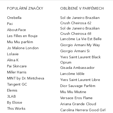
POPULÁRNÍ ZNAČKY
OBLÍBENÉ V PARFÉMECH
Orebella
Sol de Janeiro Brazilian
Crush Cheirosa 62
Pixi
Sol de Janeiro Brazilian
About-Face
Crush Cheirosa 68
Les Filles en Rouje
Lancôme La Vie Est Belle
Miu Miu parfém
Giorgio Armani My Way
Jo Malone London
Giorgio Armani Sì
Lolavie
Yves Saint Laurent Black
Alma K
Opium
Pai Skincare
Gisada Ambassador
Miller Harris
Lancôme Idôle
MINT by Dr. Mintcheva
Yves Saint Laurent Libre
Tangent GC
Dior Sauvage Parfém
Elemis
Miu Miu Miutine
3LAB
Versace Eros Flame
By Eloise
Ariana Grande Cloud
This Works
Carolina Herrera Good Girl