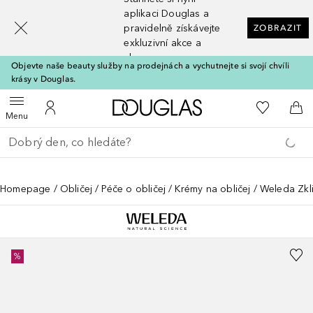
[navigation.slideout.screenreader]
aplikaci Douglas a
pravidelně získávejte
ZOBRAZIT
exkluzivní akce a
slevy
Objevte naše beauty služby na prodejnách a vychutnejte si svojí chvíli
krásy v Douglas.
Domů
K mému se
Otevřít menu
K mému účtu
Do 
Menu
Vraťte se
Proveďte vyhledávání
Homepage
Obličej
Péče o obličej
Krémy na obličej
Weleda Zkli
%