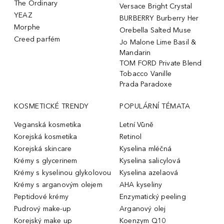
The Ordinary
Versace Bright Crystal
YEAZ
BURBERRY Burberry Her
Morphe
Orebella Salted Muse
Creed parfém
Jo Malone Lime Basil &
Mandarin
TOM FORD Private Blend
Tobacco Vanille
Prada Paradoxe
KOSMETICKÉ TRENDY
POPULÁRNÍ TÉMATA
Veganská kosmetika
Letní Vůně
Korejská kosmetika
Retinol
Korejská skincare
Kyselina mléčná
Krémy s glycerinem
Kyselina salicylová
Krémy s kyselinou glykolovou
Kyselina azelaová
Krémy s arganovým olejem
AHA kyseliny
Peptidové krémy
Enzymatický peeling
Pudrový make-up
Arganový olej
Korejský make up
Koenzym Q10