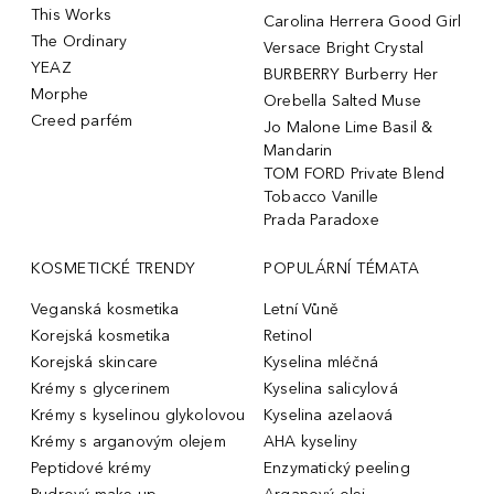
This Works
Carolina Herrera Good Girl
The Ordinary
Versace Bright Crystal
YEAZ
BURBERRY Burberry Her
Morphe
Orebella Salted Muse
Creed parfém
Jo Malone Lime Basil &
Mandarin
TOM FORD Private Blend
Tobacco Vanille
Prada Paradoxe
KOSMETICKÉ TRENDY
POPULÁRNÍ TÉMATA
Veganská kosmetika
Letní Vůně
Korejská kosmetika
Retinol
Korejská skincare
Kyselina mléčná
Krémy s glycerinem
Kyselina salicylová
Krémy s kyselinou glykolovou
Kyselina azelaová
Krémy s arganovým olejem
AHA kyseliny
Peptidové krémy
Enzymatický peeling