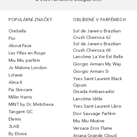
POPULÁRNÍ ZNAČKY
OBLÍBENÉ V PARFÉMECH
Orebella
Sol de Janeiro Brazilian
Crush Cheirosa 62
Pixi
Sol de Janeiro Brazilian
About-Face
Crush Cheirosa 68
Les Filles en Rouje
Lancôme La Vie Est Belle
Miu Miu parfém
Giorgio Armani My Way
Jo Malone London
Giorgio Armani Sì
Lolavie
Yves Saint Laurent Black
Alma K
Opium
Pai Skincare
Gisada Ambassador
Miller Harris
Lancôme Idôle
MINT by Dr. Mintcheva
Yves Saint Laurent Libre
Tangent GC
Dior Sauvage Parfém
Elemis
Miu Miu Miutine
3LAB
Versace Eros Flame
By Eloise
Ariana Grande Cloud