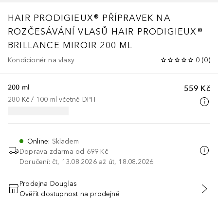
HAIR PRODIGIEUX®
PŘÍPRAVEK NA
ROZČESÁVÁNÍ VLASŮ HAIR PRODIGIEUX®
BRILLANCE MIROIR 200 ML
Kondicionér na vlasy
0
(
0
)
200 ml
559 Kč
280 Kč
 / 
100
ml
včetně DPH
Online
:
Skladem
Doprava zdarma od
699 Kč
Doručení: čt, 13.08.2026 až út, 18.08.2026
Prodejna Douglas
Ověřit dostupnost na prodejně
PŘIDAT DO KOŠÍKU