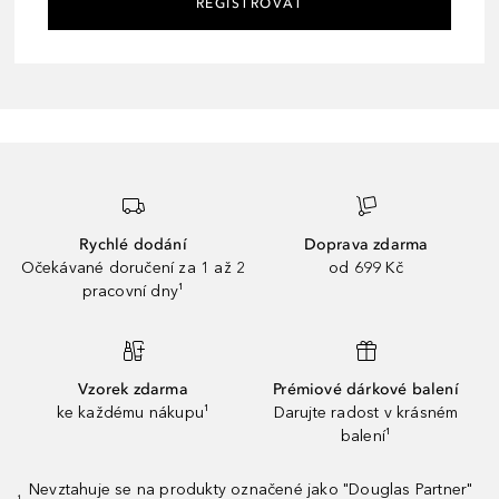
REGISTROVAT
Rychlé dodání
Doprava zdarma
Očekávané doručení za 1 až 2
od 699 Kč
pracovní dny¹
Vzorek zdarma
Prémiové dárkové balení
ke každému nákupu¹
Darujte radost v krásném
balení¹
Nevztahuje se na produkty označené jako "Douglas Partner"