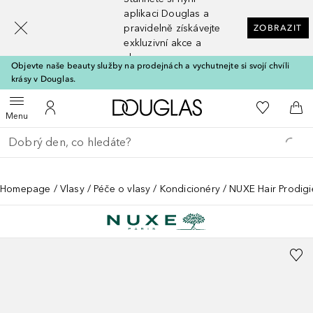
[navigation.slideout.screenreader]
aplikaci Douglas a
pravidelně získávejte
ZOBRAZIT
exkluzivní akce a
slevy
Objevte naše beauty služby na prodejnách a vychutnejte si svojí chvíli
krásy v Douglas.
Domů
K mému se
Otevřít menu
K mému účtu
Do 
Menu
Vraťte se
Proveďte vyhledávání
Homepage
Vlasy
Péče o vlasy
Kondicionéry
NUXE Hair Prodigi