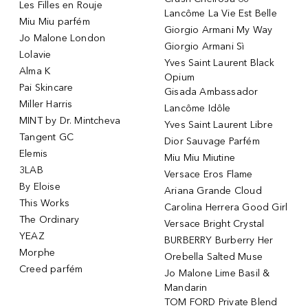
Les Filles en Rouje
Lancôme La Vie Est Belle
Miu Miu parfém
Giorgio Armani My Way
Jo Malone London
Giorgio Armani Sì
Lolavie
Yves Saint Laurent Black
Alma K
Opium
Pai Skincare
Gisada Ambassador
Miller Harris
Lancôme Idôle
MINT by Dr. Mintcheva
Yves Saint Laurent Libre
Tangent GC
Dior Sauvage Parfém
Elemis
Miu Miu Miutine
3LAB
Versace Eros Flame
By Eloise
Ariana Grande Cloud
This Works
Carolina Herrera Good Girl
The Ordinary
Versace Bright Crystal
YEAZ
BURBERRY Burberry Her
Morphe
Orebella Salted Muse
Creed parfém
Jo Malone Lime Basil &
Mandarin
TOM FORD Private Blend