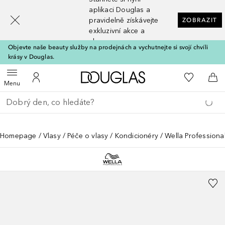
[navigation.slideout.screenreader]
aplikaci Douglas a
pravidelně získávejte
ZOBRAZIT
exkluzivní akce a
slevy
Objevte naše beauty služby na prodejnách a vychutnejte si svojí chvíli
krásy v Douglas.
Domů
K mému se
Otevřít menu
K mému účtu
Do 
Menu
Vraťte se
Proveďte vyhledávání
Homepage
Vlasy
Péče o vlasy
Kondicionéry
Wella Profession