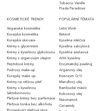
Tobacco Vanille
Prada Paradoxe
KOSMETICKÉ TRENDY
POPULÁRNÍ TÉMATA
Veganská kosmetika
Letní Vůně
Korejská kosmetika
Retinol
Korejská skincare
Kyselina mléčná
Krémy s glycerinem
Kyselina salicylová
Krémy s kyselinou glykolovou
Kyselina azelaová
Krémy s arganovým olejem
AHA kyseliny
Peptidové krémy
Enzymatický peeling
Pudrový make-up
Arganový olej
Korejský make up
Koenzym Q10
Krémy na citlivou pleť
Mandlový olej
Krémy s kyselinou
Bambucké máslo
laktobionovou
Kokosový olej
Pleťové krémy bez parfemace
Niacinamid
Pleťová tonika bez alkoholu
Ceramidy
Rozjasňující pleťová séra