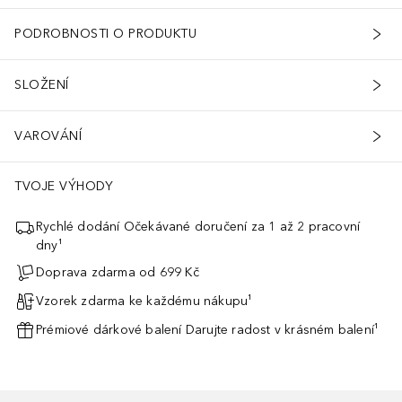
PODROBNOSTI O PRODUKTU
SLOŽENÍ
VAROVÁNÍ
TVOJE VÝHODY
Rychlé dodání Očekávané doručení za 1 až 2 pracovní
dny¹
Doprava zdarma od 699 Kč
Vzorek zdarma ke každému nákupu¹
Prémiové dárkové balení Darujte radost v krásném balení¹