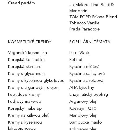
Creed parfém
Jo Malone Lime Basil &
Mandarin
TOM FORD Private Blend
Tobacco Vanille
Prada Paradoxe
KOSMETICKÉ TRENDY
POPULÁRNÍ TÉMATA
Veganská kosmetika
Letní Vůně
Korejská kosmetika
Retinol
Korejská skincare
Kyselina mléčná
Krémy s glycerinem
Kyselina salicylová
Krémy s kyselinou glykolovou
Kyselina azelaová
Krémy s arganovým olejem
AHA kyseliny
Peptidové krémy
Enzymatický peeling
Pudrový make-up
Arganový olej
Korejský make up
Koenzym Q10
Krémy na citlivou pleť
Mandlový olej
Krémy s kyselinou
Bambucké máslo
laktobionovou
Kokosový olej