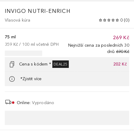
INVIGO NUTRI-ENRICH
Vlasová kúra
0
(
0
)
75 ml
269 Kč
359 Kč
 / 
100
ml
včetně DPH
Nejnižší cena za posledních 30
dnů
690 Kč
Cena s kódem *
202 Kč
DEAL25
*Zjistit více
Online
:
Vyprodáno