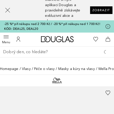
[navigation.slideout.screenreader]
aplikaci Douglas a
pravidelně získávejte
ZOBRAZIT
exkluzivní akce a
slevy
-25 %* při nákupu nad 2 700 Kč / -20 %* při nákupu nad 1 700 Kč!
KÓD: DEAL25, DEAL20
Domů
K mému se
Otevřít menu
K mému účtu
Do 
Menu
Vraťte se
Proveďte vyhledávání
Homepage
Vlasy
Péče o vlasy
Masky a kúry na vlasy
Wella Pro