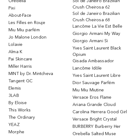
Orebella
Sol de Janeiro Brazilian
Crush Cheirosa 62
Pixi
Sol de Janeiro Brazilian
About-Face
Crush Cheirosa 68
Les Filles en Rouje
Lancôme La Vie Est Belle
Miu Miu parfém
Giorgio Armani My Way
Jo Malone London
Giorgio Armani Sì
Lolavie
Yves Saint Laurent Black
Alma K
Opium
Pai Skincare
Gisada Ambassador
Miller Harris
Lancôme Idôle
MINT by Dr. Mintcheva
Yves Saint Laurent Libre
Tangent GC
Dior Sauvage Parfém
Elemis
Miu Miu Miutine
3LAB
Versace Eros Flame
By Eloise
Ariana Grande Cloud
This Works
Carolina Herrera Good Girl
The Ordinary
Versace Bright Crystal
YEAZ
BURBERRY Burberry Her
Morphe
Orebella Salted Muse