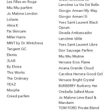
Les Filles en Rouje
Lancôme La Vie Est Belle
Miu Miu parfém
Giorgio Armani My Way
Jo Malone London
Giorgio Armani Sì
Lolavie
Yves Saint Laurent Black
Alma K
Opium
Pai Skincare
Gisada Ambassador
Miller Harris
Lancôme Idôle
MINT by Dr. Mintcheva
Yves Saint Laurent Libre
Tangent GC
Dior Sauvage Parfém
Elemis
Miu Miu Miutine
3LAB
Versace Eros Flame
By Eloise
Ariana Grande Cloud
This Works
Carolina Herrera Good Girl
The Ordinary
Versace Bright Crystal
YEAZ
BURBERRY Burberry Her
Morphe
Orebella Salted Muse
Creed parfém
Jo Malone Lime Basil &
Mandarin
TOM FORD Private Blend