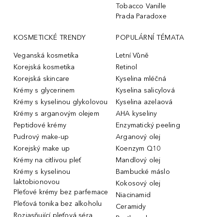
Tobacco Vanille
Prada Paradoxe
KOSMETICKÉ TRENDY
POPULÁRNÍ TÉMATA
Veganská kosmetika
Letní Vůně
Korejská kosmetika
Retinol
Korejská skincare
Kyselina mléčná
Krémy s glycerinem
Kyselina salicylová
Krémy s kyselinou glykolovou
Kyselina azelaová
Krémy s arganovým olejem
AHA kyseliny
Peptidové krémy
Enzymatický peeling
Pudrový make-up
Arganový olej
Korejský make up
Koenzym Q10
Krémy na citlivou pleť
Mandlový olej
Krémy s kyselinou
Bambucké máslo
laktobionovou
Kokosový olej
Pleťové krémy bez parfemace
Niacinamid
Pleťová tonika bez alkoholu
Ceramidy
Rozjasňující pleťová séra