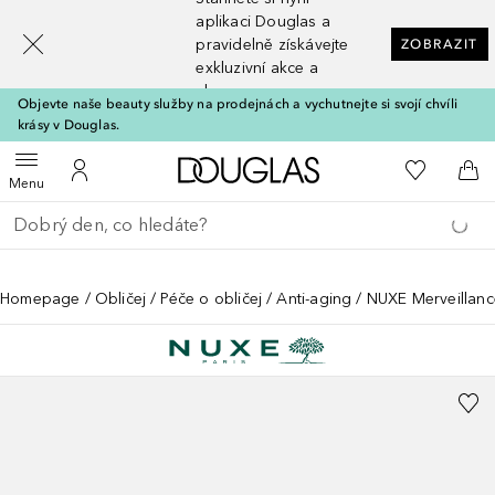
[navigation.slideout.screenreader]
aplikaci Douglas a
pravidelně získávejte
ZOBRAZIT
exkluzivní akce a
slevy
Objevte naše beauty služby na prodejnách a vychutnejte si svojí chvíli
krásy v Douglas.
Domů
K mému se
Otevřít menu
K mému účtu
Do 
Menu
Vraťte se
Proveďte vyhledávání
Homepage
Obličej
Péče o obličej
Anti-aging
NUXE Merveillance