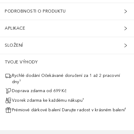
PODROBNOSTI O PRODUKTU
APLIKACE
SLOŽENÍ
TVOJE VÝHODY
Rychlé dodání Očekávané doručení za 1 až 2 pracovní
dny¹
Doprava zdarma od 699 Kč
Vzorek zdarma ke každému nákupu¹
Prémiové dárkové balení Darujte radost v krásném balení¹