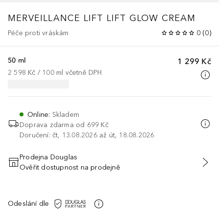
MERVEILLANCE LIFT
LIFT GLOW CREAM
Péče proti vráskám
0
(
0
)
50 ml
1 299 Kč
2 598 Kč
 / 
100
ml
včetně DPH
Online
:
Skladem
Doprava zdarma od 699 Kč
Doručení: čt, 13.08.2026 až út, 18.08.2026
Prodejna Douglas
Ověřit dostupnost na prodejně
PŘIDAT DO KOŠÍKU
Odeslání dle