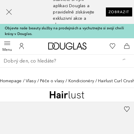
[navigation.slideout.screenreader]
aplikaci Douglas a
pravidelně získávejte
ZOBRAZIT
exkluzivní akce a
slevy
Objevte naše beauty služby na prodejnách a vychutnejte si svojí chvíli
krásy v Douglas.
Domů
K mému se
Otevřít menu
K mému účtu
Do 
Menu
Vraťte se
Proveďte vyhledávání
Homepage
Vlasy
Péče o vlasy
Kondicionéry
Hairlust Curl Cru