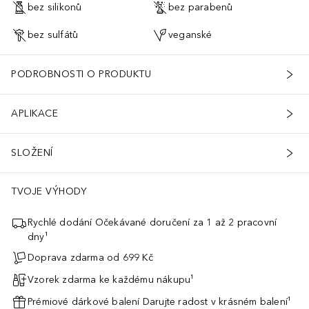
bez silikonů
bez parabenů
bez sulfátů
veganské
PODROBNOSTI O PRODUKTU
APLIKACE
SLOŽENÍ
TVOJE VÝHODY
Rychlé dodání Očekávané doručení za 1 až 2 pracovní
dny¹
Doprava zdarma od 699 Kč
Vzorek zdarma ke každému nákupu¹
Prémiové dárkové balení Darujte radost v krásném balení¹