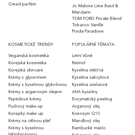
Creed parfém
Jo Malone Lime Basil &
Mandarin
TOM FORD Private Blend
Tobacco Vanille
Prada Paradoxe
KOSMETICKÉ TRENDY
POPULÁRNÍ TÉMATA
Veganská kosmetika
Letní Vůně
Korejská kosmetika
Retinol
Korejská skincare
Kyselina mléčná
Krémy s glycerinem
Kyselina salicylová
Krémy s kyselinou glykolovou
Kyselina azelaová
Krémy s arganovým olejem
AHA kyseliny
Peptidové krémy
Enzymatický peeling
Pudrový make-up
Arganový olej
Korejský make up
Koenzym Q10
Krémy na citlivou pleť
Mandlový olej
Krémy s kyselinou
Bambucké máslo
laktobionovou