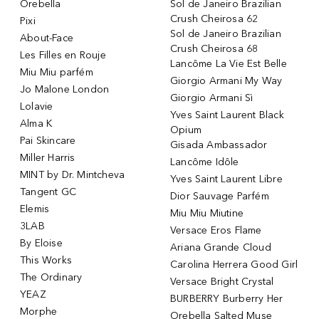
Orebella
Sol de Janeiro Brazilian
Crush Cheirosa 62
Pixi
Sol de Janeiro Brazilian
About-Face
Crush Cheirosa 68
Les Filles en Rouje
Lancôme La Vie Est Belle
Miu Miu parfém
Giorgio Armani My Way
Jo Malone London
Giorgio Armani Sì
Lolavie
Yves Saint Laurent Black
Alma K
Opium
Pai Skincare
Gisada Ambassador
Miller Harris
Lancôme Idôle
MINT by Dr. Mintcheva
Yves Saint Laurent Libre
Tangent GC
Dior Sauvage Parfém
Elemis
Miu Miu Miutine
3LAB
Versace Eros Flame
By Eloise
Ariana Grande Cloud
This Works
Carolina Herrera Good Girl
The Ordinary
Versace Bright Crystal
YEAZ
BURBERRY Burberry Her
Morphe
Orebella Salted Muse