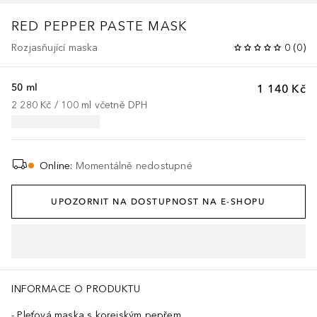
RED PEPPER PASTE MASK
Rozjasňující maska
0
(
0
)
50 ml
1 140 Kč
2 280 Kč
 / 
100
ml
včetně DPH
Online
:
Momentálně nedostupné
UPOZORNIT NA DOSTUPNOST NA E-SHOPU
INFORMACE O PRODUKTU
Pleťová maska s korejským pepřem