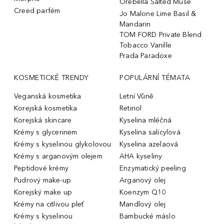
Orebella Salted Muse
Creed parfém
Jo Malone Lime Basil &
Mandarin
TOM FORD Private Blend
Tobacco Vanille
Prada Paradoxe
KOSMETICKÉ TRENDY
POPULÁRNÍ TÉMATA
Veganská kosmetika
Letní Vůně
Korejská kosmetika
Retinol
Korejská skincare
Kyselina mléčná
Krémy s glycerinem
Kyselina salicylová
Krémy s kyselinou glykolovou
Kyselina azelaová
Krémy s arganovým olejem
AHA kyseliny
Peptidové krémy
Enzymatický peeling
Pudrový make-up
Arganový olej
Korejský make up
Koenzym Q10
Krémy na citlivou pleť
Mandlový olej
Krémy s kyselinou
Bambucké máslo