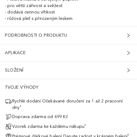
pro větší zářivost a svěžest
dodává cennou vlhkost
růžová pleť s přirozeným leskem
PODROBNOSTI O PRODUKTU
APLIKACE
SLOŽENÍ
TVOJE VÝHODY
Rychlé dodání Očekávané doručení za 1 až 2 pracovní
dny¹
Doprava zdarma od 699 Kč
Vzorek zdarma ke každému nákupu¹
Prémiové dárkové balení Darujte radost v krásném balení¹