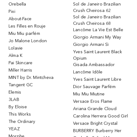
Orebella
Sol de Janeiro Brazilian
Crush Cheirosa 62
Pixi
Sol de Janeiro Brazilian
About-Face
Crush Cheirosa 68
Les Filles en Rouje
Lancôme La Vie Est Belle
Miu Miu parfém
Giorgio Armani My Way
Jo Malone London
Giorgio Armani Sì
Lolavie
Yves Saint Laurent Black
Alma K
Opium
Pai Skincare
Gisada Ambassador
Miller Harris
Lancôme Idôle
MINT by Dr. Mintcheva
Yves Saint Laurent Libre
Tangent GC
Dior Sauvage Parfém
Elemis
Miu Miu Miutine
3LAB
Versace Eros Flame
By Eloise
Ariana Grande Cloud
This Works
Carolina Herrera Good Girl
The Ordinary
Versace Bright Crystal
YEAZ
BURBERRY Burberry Her
Morphe