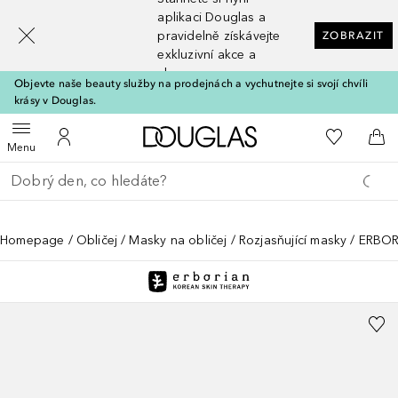
[navigation.slideout.screenreader]
aplikaci Douglas a
pravidelně získávejte
ZOBRAZIT
exkluzivní akce a
slevy
Objevte naše beauty služby na prodejnách a vychutnejte si svojí chvíli
krásy v Douglas.
Domů
K mému se
Otevřít menu
K mému účtu
Do 
Menu
Vraťte se
Proveďte vyhledávání
Homepage
Obličej
Masky na obličej
Rozjasňující masky
ERBOR