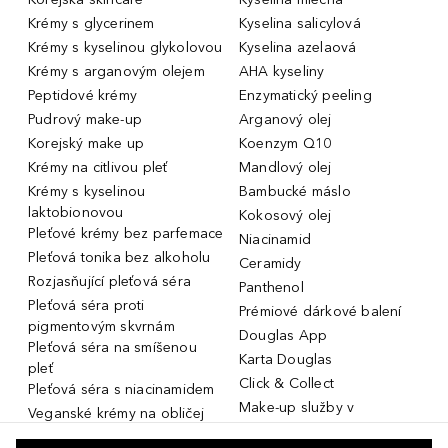
Krémy s glycerinem
Kyselina salicylová
Krémy s kyselinou glykolovou
Kyselina azelaová
Krémy s arganovým olejem
AHA kyseliny
Peptidové krémy
Enzymatický peeling
Pudrový make-up
Arganový olej
Korejský make up
Koenzym Q10
Krémy na citlivou pleť
Mandlový olej
Krémy s kyselinou
Bambucké máslo
laktobionovou
Kokosový olej
Pleťové krémy bez parfemace
Niacinamid
Pleťová tonika bez alkoholu
Ceramidy
Rozjasňující pleťová séra
Panthenol
Pleťová séra proti
Prémiové dárkové balení
pigmentovým skvrnám
Douglas App
Pleťová séra na smíšenou
Karta Douglas
pleť
Click & Collect
Pleťová séra s niacinamidem
Make-up služby v
Veganské krémy na obličej
parfumeriích Douglas
Miniatury parfémů, cestovní