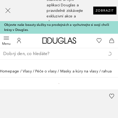
[navigation.slideout.screenreader]
aplikaci Douglas a
pravidelně získávejte
ZOBRAZIT
exkluzivní akce a
slevy
Objevte naše beauty služby na prodejnách a vychutnejte si svojí chvíli
krásy v Douglas.
Domů
K mému se
Otevřít menu
K mému účtu
Do 
Menu
Vraťte se
Proveďte vyhledávání
Homepage
Vlasy
Péče o vlasy
Masky a kúry na vlasy
rahua