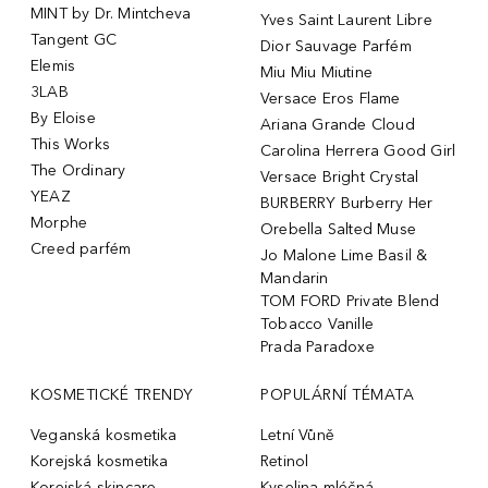
MINT by Dr. Mintcheva
Yves Saint Laurent Libre
Tangent GC
Dior Sauvage Parfém
Elemis
Miu Miu Miutine
3LAB
Versace Eros Flame
By Eloise
Ariana Grande Cloud
This Works
Carolina Herrera Good Girl
The Ordinary
Versace Bright Crystal
YEAZ
BURBERRY Burberry Her
Morphe
Orebella Salted Muse
Creed parfém
Jo Malone Lime Basil &
Mandarin
TOM FORD Private Blend
Tobacco Vanille
Prada Paradoxe
KOSMETICKÉ TRENDY
POPULÁRNÍ TÉMATA
Veganská kosmetika
Letní Vůně
Korejská kosmetika
Retinol
Korejská skincare
Kyselina mléčná