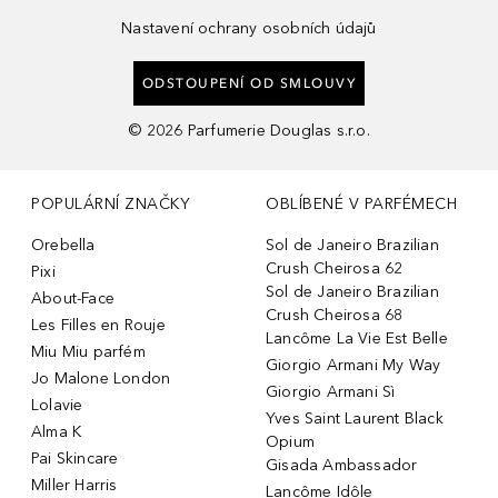
Nastavení ochrany osobních údajů
ODSTOUPENÍ OD SMLOUVY
©
2026
Parfumerie Douglas s.r.o.
POPULÁRNÍ ZNAČKY
OBLÍBENÉ V PARFÉMECH
Orebella
Sol de Janeiro Brazilian
Crush Cheirosa 62
Pixi
Sol de Janeiro Brazilian
About-Face
Crush Cheirosa 68
Les Filles en Rouje
Lancôme La Vie Est Belle
Miu Miu parfém
Giorgio Armani My Way
Jo Malone London
Giorgio Armani Sì
Lolavie
Yves Saint Laurent Black
Alma K
Opium
Pai Skincare
Gisada Ambassador
Miller Harris
Lancôme Idôle