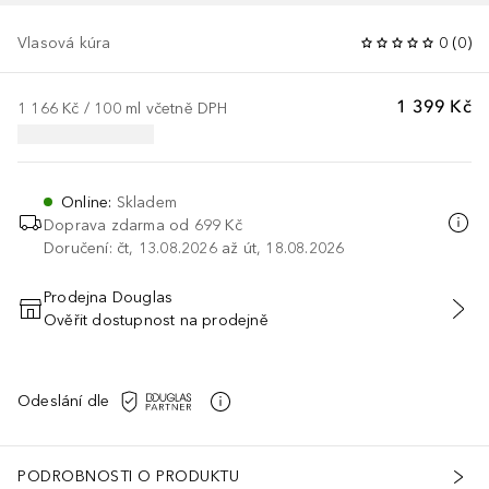
Vlasová kúra
0
(
0
)
1 399 Kč
1 166 Kč
 / 
100
ml
včetně DPH
Online
:
Skladem
Doprava zdarma od 699 Kč
Doručení: čt, 13.08.2026 až út, 18.08.2026
Prodejna Douglas
Ověřit dostupnost na prodejně
PŘIDAT DO KOŠÍKU
Odeslání dle
PODROBNOSTI O PRODUKTU