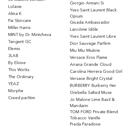
Giorgio Armani Sì
Lolavie
Yves Saint Laurent Black
Alma K
Opium
Pai Skincare
Gisada Ambassador
Miller Harris
Lancôme Idôle
MINT by Dr. Mintcheva
Yves Saint Laurent Libre
Tangent GC
Dior Sauvage Parfém
Elemis
Miu Miu Miutine
3LAB
Versace Eros Flame
By Eloise
Ariana Grande Cloud
This Works
Carolina Herrera Good Girl
The Ordinary
Versace Bright Crystal
YEAZ
BURBERRY Burberry Her
Morphe
Orebella Salted Muse
Creed parfém
Jo Malone Lime Basil &
Mandarin
TOM FORD Private Blend
Tobacco Vanille
Prada Paradoxe