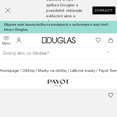
[navigation.slideout.screenreader]
aplikaci Douglas a
pravidelně získávejte
ZOBRAZIT
exkluzivní akce a
slevy
Objevte naše beauty služby na prodejnách a vychutnejte si svojí chvíli
krásy v Douglas.
Domů
K mému se
Otevřít menu
K mému účtu
Do 
Menu
Vraťte se
Proveďte vyhledávání
Homepage
Obličej
Masky na obličej
Látkové masky
Payot Tee