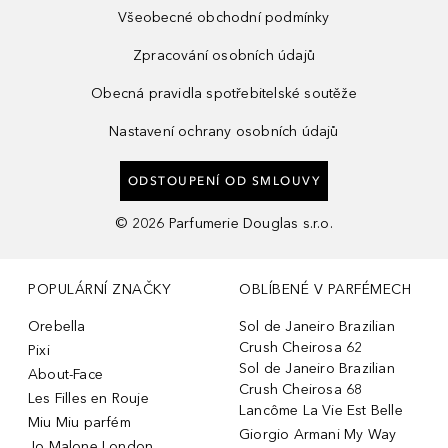
Všeobecné obchodní podmínky
Zpracování osobních údajů
Obecná pravidla spotřebitelské soutěže
Nastavení ochrany osobních údajů
ODSTOUPENÍ OD SMLOUVY
©
2026
Parfumerie Douglas s.r.o.
POPULÁRNÍ ZNAČKY
OBLÍBENÉ V PARFÉMECH
Orebella
Sol de Janeiro Brazilian
Crush Cheirosa 62
Pixi
Sol de Janeiro Brazilian
About-Face
Crush Cheirosa 68
Les Filles en Rouje
Lancôme La Vie Est Belle
Miu Miu parfém
Giorgio Armani My Way
Jo Malone London