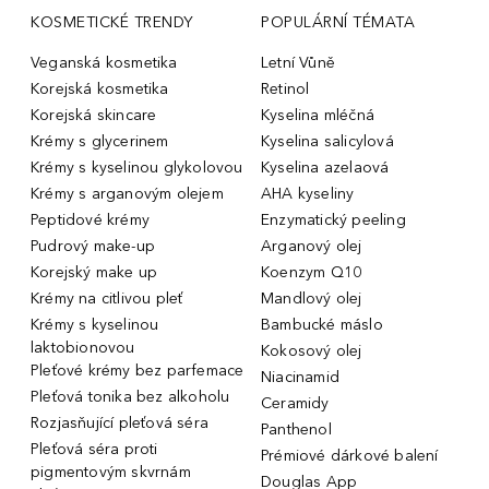
KOSMETICKÉ TRENDY
POPULÁRNÍ TÉMATA
Veganská kosmetika
Letní Vůně
Korejská kosmetika
Retinol
Korejská skincare
Kyselina mléčná
Krémy s glycerinem
Kyselina salicylová
Krémy s kyselinou glykolovou
Kyselina azelaová
Krémy s arganovým olejem
AHA kyseliny
Peptidové krémy
Enzymatický peeling
Pudrový make-up
Arganový olej
Korejský make up
Koenzym Q10
Krémy na citlivou pleť
Mandlový olej
Krémy s kyselinou
Bambucké máslo
laktobionovou
Kokosový olej
Pleťové krémy bez parfemace
Niacinamid
Pleťová tonika bez alkoholu
Ceramidy
Rozjasňující pleťová séra
Panthenol
Pleťová séra proti
Prémiové dárkové balení
pigmentovým skvrnám
Douglas App