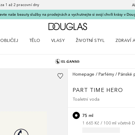
 1 až 2 pracovní dny
A
vte naše beauty služby na prodejnách a vychutnejte si svojí chvíli krásy v Dou
Domů
OBLIČEJ
TĚLO
VLASY
ŽIVOTNÍ STYL
ZDRAVÍ 
dku Líčení
Otevřít nabídku Obličej
Otevřít nabídku Tělo
Otevřít nabídku Vlasy
Otevřít nabídku Životní styl
Otevřít n
Homepage
Parfémy
Pánské 
PART TIME HERO
Toaletní voda
75 ml
1 665 Kč
 / 
100
ml
včetně 