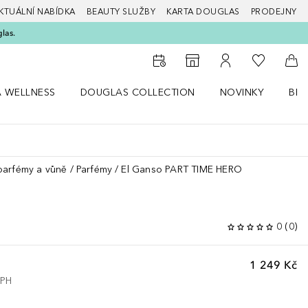
KTUÁLNÍ NABÍDKA
BEAUTY SLUŽBY
KARTA DOUGLAS
PRODEJNY
glas.
K mému se
K vyhledávači prodejen
K mému účtu
Do 
A WELLNESS
DOUGLAS COLLECTION
NOVINKY
BEA
abídku Zdraví a wellness
Otevřít nabídku Douglas Collection
Otevřít nabídku N
Ote
parfémy a vůně
Parfémy
El Ganso PART TIME HERO
0
(
0
)
1 249 Kč
DPH