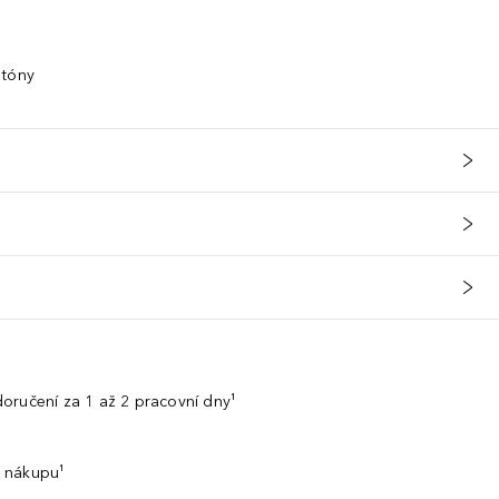
 tóny
oručení za 1 až 2 pracovní dny¹
 nákupu¹