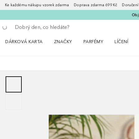
Ke každému nákupu vzorek zdarma Doprava zdarma 699 Kč Doručení za
Obje
Vraťte se
Proveďte vyhledávání
DÁRKOVÁ KARTA
ZNAČKY
PARFÉMY
LÍČENÍ
Otevřít nabídku ZNAČKY
Otevřít nabídku Parfémy
Otevřít nabí