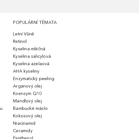
POPULÁRNÍ TÉMATA
Letní Vůně
Retinol
Kyselina mléčná
Kyselina salicylová
Kyselina azelaová
AHA kyseliny
Enzymatický peeling
Arganový olej
Koenzym Q10
Mandlový olej
ou
Bambucké máslo
Kokosový olej
Niacinamid
Ceramidy
Panthenol