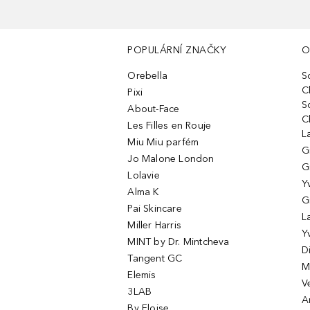
POPULÁRNÍ ZNAČKY
O
Orebella
S
C
Pixi
S
About-Face
C
Les Filles en Rouje
L
Miu Miu parfém
G
Jo Malone London
G
Lolavie
Y
Alma K
G
Pai Skincare
L
Miller Harris
Y
MINT by Dr. Mintcheva
D
Tangent GC
M
Elemis
V
3LAB
A
By Eloise