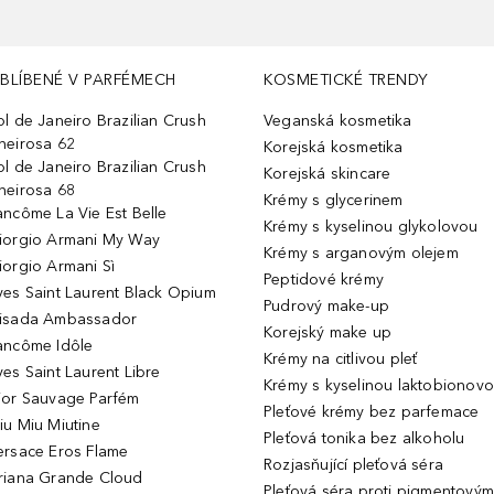
BLÍBENÉ V PARFÉMECH
KOSMETICKÉ TRENDY
ol de Janeiro Brazilian Crush
Veganská kosmetika
heirosa 62
Korejská kosmetika
ol de Janeiro Brazilian Crush
Korejská skincare
heirosa 68
Krémy s glycerinem
ancôme La Vie Est Belle
Krémy s kyselinou glykolovou
iorgio Armani My Way
Krémy s arganovým olejem
iorgio Armani Sì
Peptidové krémy
ves Saint Laurent Black Opium
Pudrový make-up
isada Ambassador
Korejský make up
ancôme Idôle
Krémy na citlivou pleť
ves Saint Laurent Libre
Krémy s kyselinou laktobionov
ior Sauvage Parfém
Pleťové krémy bez parfemace
iu Miu Miutine
Pleťová tonika bez alkoholu
ersace Eros Flame
Rozjasňující pleťová séra
riana Grande Cloud
Pleťová séra proti pigmentovým