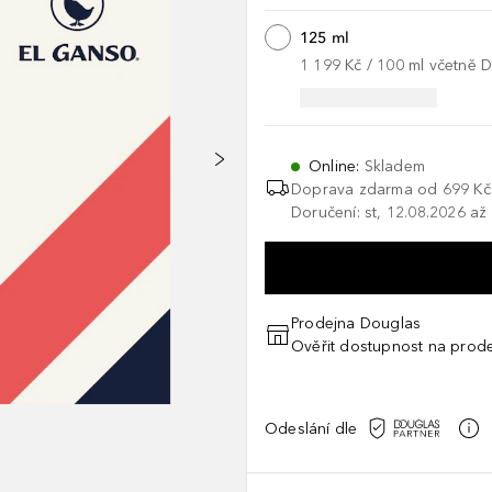
125 ml
1 199 Kč
 / 
100
ml
včetně 
Online
:
Skladem
Doprava zdarma od 699 Kč
Doručení: st, 12.08.2026 až
Prodejna Douglas
Ověřit dostupnost na prod
Odeslání dle