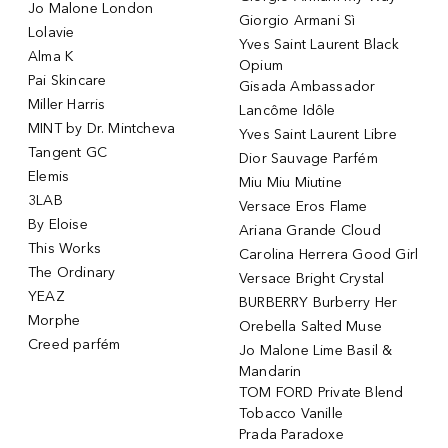
Jo Malone London
Giorgio Armani Sì
Lolavie
Yves Saint Laurent Black
Alma K
Opium
Pai Skincare
Gisada Ambassador
Miller Harris
Lancôme Idôle
MINT by Dr. Mintcheva
Yves Saint Laurent Libre
Tangent GC
Dior Sauvage Parfém
Elemis
Miu Miu Miutine
3LAB
Versace Eros Flame
By Eloise
Ariana Grande Cloud
This Works
Carolina Herrera Good Girl
The Ordinary
Versace Bright Crystal
YEAZ
BURBERRY Burberry Her
Morphe
Orebella Salted Muse
Creed parfém
Jo Malone Lime Basil &
Mandarin
TOM FORD Private Blend
Tobacco Vanille
Prada Paradoxe