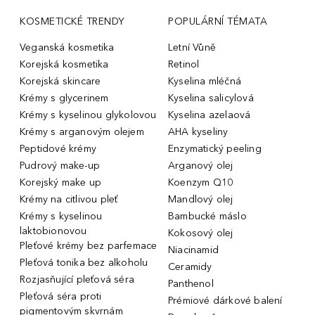
KOSMETICKÉ TRENDY
POPULÁRNÍ TÉMATA
Veganská kosmetika
Letní Vůně
Korejská kosmetika
Retinol
Korejská skincare
Kyselina mléčná
Krémy s glycerinem
Kyselina salicylová
Krémy s kyselinou glykolovou
Kyselina azelaová
Krémy s arganovým olejem
AHA kyseliny
Peptidové krémy
Enzymatický peeling
Pudrový make-up
Arganový olej
Korejský make up
Koenzym Q10
Krémy na citlivou pleť
Mandlový olej
Krémy s kyselinou
Bambucké máslo
laktobionovou
Kokosový olej
Pleťové krémy bez parfemace
Niacinamid
Pleťová tonika bez alkoholu
Ceramidy
Rozjasňující pleťová séra
Panthenol
Pleťová séra proti
Prémiové dárkové balení
pigmentovým skvrnám