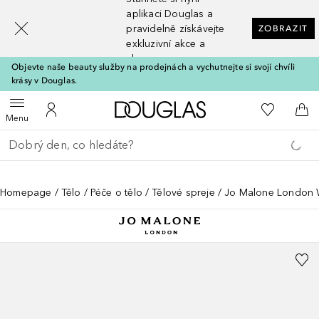
[navigation.slideout.screenreader]
aplikaci Douglas a
pravidelně získávejte
ZOBRAZIT
exkluzivní akce a
slevy
Objevte naše beauty služby na prodejnách a vychutnejte si svojí chvíli
krásy v Douglas.
Domů
K mému se
Otevřít menu
K mému účtu
Do 
Menu
Vraťte se
Proveďte vyhledávání
Homepage
Tělo
Péče o tělo
Tělové spreje
Jo Malone London 