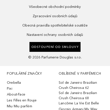
Všeobecné obchodní podmínky
Zpracování osobních údajů
Obecná pravidla spotřebitelské soutěže
Nastavení ochrany osobních údajů
ODSTOUPENÍ OD SMLOUVY
©
2026
Parfumerie Douglas s.r.o.
POPULÁRNÍ ZNAČKY
OBLÍBENÉ V PARFÉMECH
Orebella
Sol de Janeiro Brazilian
Crush Cheirosa 62
Pixi
Sol de Janeiro Brazilian
About-Face
Crush Cheirosa 68
Les Filles en Rouje
Lancôme La Vie Est Belle
Miu Miu parfém
Giorgio Armani My Way