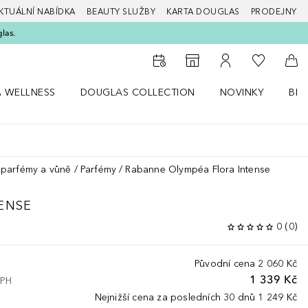
KTUÁLNÍ NABÍDKA
BEAUTY SLUŽBY
KARTA DOUGLAS
PRODEJNY
glas.
K mému se
K vyhledávači prodejen
K mému účtu
Do 
A WELLNESS
DOUGLAS COLLECTION
NOVINKY
BEA
abídku Zdraví a wellness
Otevřít nabídku Douglas Collection
Otevřít nabídku N
Ote
parfémy a vůně
Parfémy
Rabanne Olympéa Flora Intense
ENSE
0
(
0
)
Původní cena
2 060 Kč
1 339 Kč
DPH
Nejnižší cena za posledních 30 dnů
1 249 Kč