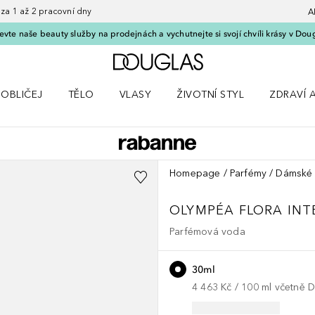
 1 až 2 pracovní dny
A
vte naše beauty služby na prodejnách a vychutnejte si svojí chvíli krásy v Dou
Domů
OBLIČEJ
TĚLO
VLASY
ŽIVOTNÍ STYL
ZDRAVÍ 
dku Líčení
Otevřít nabídku Obličej
Otevřít nabídku Tělo
Otevřít nabídku Vlasy
Otevřít nabídku Životní styl
Otevřít n
Homepage
Parfémy
Dámské 
OLYMPÉA
FLORA INT
Parfémová voda
30ml
4 463 Kč
 / 
100
ml
včetně 