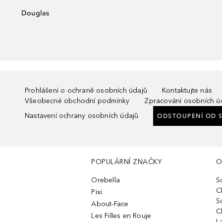
Douglas
Prohlášení o ochraně osobních údajů
Kontaktujte nás
Všeobecné obchodní podmínky
Zpracování osobních ú
Nastavení ochrany osobních údajů
ODSTOUPENÍ OD 
POPULÁRNÍ ZNAČKY
O
Orebella
S
C
Pixi
S
About-Face
C
Les Filles en Rouje
L