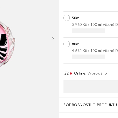
50ml
5 960 Kč
 / 
100
ml
včetně 
80ml
4 675 Kč
 / 
100
ml
včetně 
Online
:
Vyprodáno
PODROBNOSTI O PRODUKTU