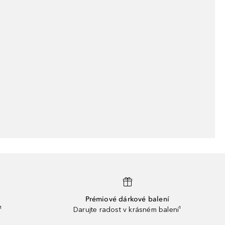
Prémiové dárkové balení
¹
Darujte radost v krásném balení¹