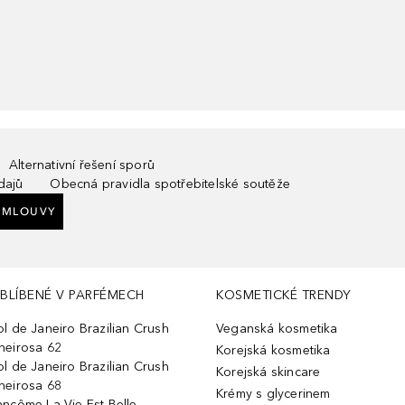
Alternativní řešení sporů
dajů
Obecná pravidla spotřebitelské soutěže
SMLOUVY
BLÍBENÉ V PARFÉMECH
KOSMETICKÉ TRENDY
ol de Janeiro Brazilian Crush
Veganská kosmetika
heirosa 62
Korejská kosmetika
ol de Janeiro Brazilian Crush
Korejská skincare
heirosa 68
Krémy s glycerinem
ancôme La Vie Est Belle