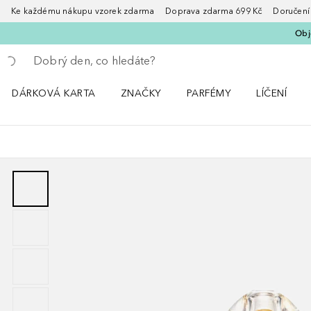
Ke každému nákupu vzorek zdarma Doprava zdarma 699 Kč Doručení za
Obje
Vraťte se
Proveďte vyhledávání
DÁRKOVÁ KARTA
ZNAČKY
PARFÉMY
LÍČENÍ
Otevřít nabídku ZNAČKY
Otevřít nabídku Parfémy
Otevřít nabí