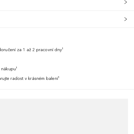
oručení za 1 až 2 pracovní dny¹
 nákupu¹
rujte radost v krásném balení¹