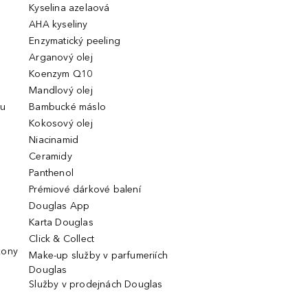
Kyselina azelaová
AHA kyseliny
Enzymatický peeling
Arganový olej
Koenzym Q10
Mandlový olej
ou
Bambucké máslo
Kokosový olej
Niacinamid
Ceramidy
Panthenol
Prémiové dárkové balení
Douglas App
Karta Douglas
Click & Collect
kony
Make-up služby v parfumeriích
Douglas
Služby v prodejnách Douglas