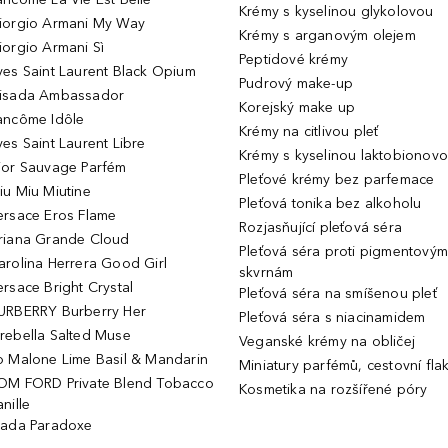
Krémy s kyselinou glykolovou
iorgio Armani My Way
Krémy s arganovým olejem
iorgio Armani Sì
Peptidové krémy
ves Saint Laurent Black Opium
Pudrový make-up
isada Ambassador
Korejský make up
ancôme Idôle
Krémy na citlivou pleť
ves Saint Laurent Libre
Krémy s kyselinou laktobionov
ior Sauvage Parfém
Pleťové krémy bez parfemace
iu Miu Miutine
Pleťová tonika bez alkoholu
ersace Eros Flame
Rozjasňující pleťová séra
riana Grande Cloud
Pleťová séra proti pigmentovým
arolina Herrera Good Girl
skvrnám
ersace Bright Crystal
Pleťová séra na smíšenou pleť
URBERRY Burberry Her
Pleťová séra s niacinamidem
rebella Salted Muse
Veganské krémy na obličej
o Malone Lime Basil & Mandarin
Miniatury parfémů, cestovní fla
OM FORD Private Blend Tobacco
Kosmetika na rozšířené póry
nille
rada Paradoxe