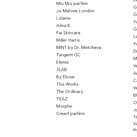
Miu Miu parfém
G
Jo Malone London
G
Lolavie
Y
Alma K
G
Pai Skincare
L
Miller Harris
Y
MINT by Dr. Mintcheva
D
Tangent GC
M
Elemis
V
3LAB
A
By Eloise
C
This Works
V
The Ordinary
B
YEAZ
O
Morphe
J
Creed parfém
T
Va
P