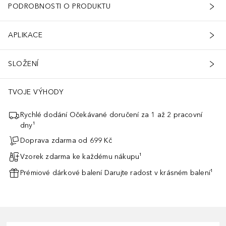
PODROBNOSTI O PRODUKTU
APLIKACE
SLOŽENÍ
TVOJE VÝHODY
Rychlé dodání Očekávané doručení za 1 až 2 pracovní
dny¹
Doprava zdarma od 699 Kč
Vzorek zdarma ke každému nákupu¹
Prémiové dárkové balení Darujte radost v krásném balení¹