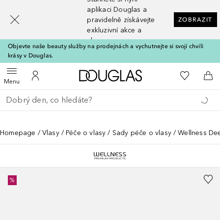
[navigation.slideout.screenreader]
aplikaci Douglas a
pravidelně získávejte
ZOBRAZIT
exkluzivní akce a
slevy
Objevte naše beauty služby na prodejnách a vychutnejte si svojí chvíli
krásy v Douglas.
Domů
K mému se
Otevřít menu
K mému účtu
Do 
Menu
Vraťte se
Proveďte vyhledávání
Homepage
Vlasy
Péče o vlasy
Sady péče o vlasy
Wellness De
%