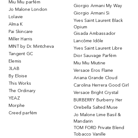
Miu Miu parfém
Giorgio Armani My Way
Jo Malone London
Giorgio Armani Sì
Lolavie
Yves Saint Laurent Black
Alma K
Opium
Pai Skincare
Gisada Ambassador
Miller Harris
Lancôme Idôle
MINT by Dr. Mintcheva
Yves Saint Laurent Libre
Tangent GC
Dior Sauvage Parfém
Elemis
Miu Miu Miutine
3LAB
Versace Eros Flame
By Eloise
Ariana Grande Cloud
This Works
Carolina Herrera Good Girl
The Ordinary
Versace Bright Crystal
YEAZ
BURBERRY Burberry Her
Morphe
Orebella Salted Muse
Creed parfém
Jo Malone Lime Basil &
Mandarin
TOM FORD Private Blend
Tobacco Vanille