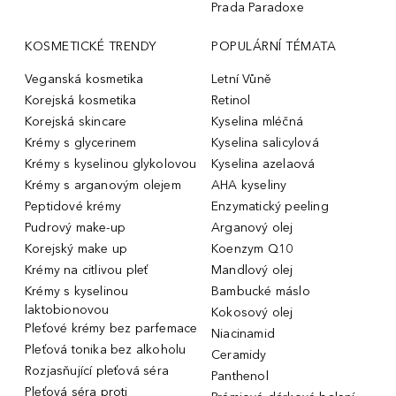
Prada Paradoxe
KOSMETICKÉ TRENDY
POPULÁRNÍ TÉMATA
Veganská kosmetika
Letní Vůně
Korejská kosmetika
Retinol
Korejská skincare
Kyselina mléčná
Krémy s glycerinem
Kyselina salicylová
Krémy s kyselinou glykolovou
Kyselina azelaová
Krémy s arganovým olejem
AHA kyseliny
Peptidové krémy
Enzymatický peeling
Pudrový make-up
Arganový olej
Korejský make up
Koenzym Q10
Krémy na citlivou pleť
Mandlový olej
Krémy s kyselinou
Bambucké máslo
laktobionovou
Kokosový olej
Pleťové krémy bez parfemace
Niacinamid
Pleťová tonika bez alkoholu
Ceramidy
Rozjasňující pleťová séra
Panthenol
Pleťová séra proti