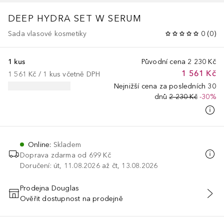
DEEP HYDRA SET W SERUM
Sada vlasové kosmetiky
0
(
0
)
1 kus
Původní cena
2 230 Kč
1 561 Kč
1 561 Kč
 / 
1
kus
včetně DPH
Nejnižší cena za posledních 30
dnů
2 230 Kč
-30%
Online
:
Skladem
Doprava zdarma od 699 Kč
Doručení: út, 11.08.2026 až čt, 13.08.2026
Prodejna Douglas
Ověřit dostupnost na prodejně
PŘIDAT DO KOŠÍKU
RAGRANCE(SUPPLEMENT), CANNABIS SATIVA SEED OIL, PHENOXY