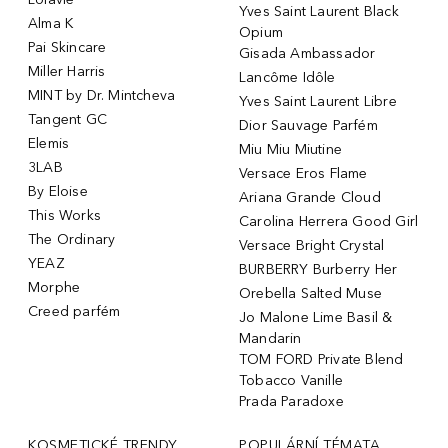
Yves Saint Laurent Black
Alma K
Opium
Pai Skincare
Gisada Ambassador
Miller Harris
Lancôme Idôle
MINT by Dr. Mintcheva
Yves Saint Laurent Libre
Tangent GC
Dior Sauvage Parfém
Elemis
Miu Miu Miutine
3LAB
Versace Eros Flame
By Eloise
Ariana Grande Cloud
This Works
Carolina Herrera Good Girl
The Ordinary
Versace Bright Crystal
YEAZ
BURBERRY Burberry Her
Morphe
Orebella Salted Muse
Creed parfém
Jo Malone Lime Basil &
Mandarin
TOM FORD Private Blend
Tobacco Vanille
Prada Paradoxe
KOSMETICKÉ TRENDY
POPULÁRNÍ TÉMATA