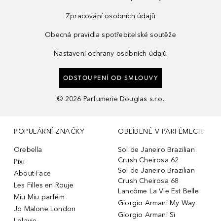
Zpracování osobních údajů
Obecná pravidla spotřebitelské soutěže
Nastavení ochrany osobních údajů
ODSTOUPENÍ OD SMLOUVY
©
2026
Parfumerie Douglas s.r.o.
POPULÁRNÍ ZNAČKY
OBLÍBENÉ V PARFÉMECH
Orebella
Sol de Janeiro Brazilian
Crush Cheirosa 62
Pixi
Sol de Janeiro Brazilian
About-Face
Crush Cheirosa 68
Les Filles en Rouje
Lancôme La Vie Est Belle
Miu Miu parfém
Giorgio Armani My Way
Jo Malone London
Giorgio Armani Sì
Lolavie