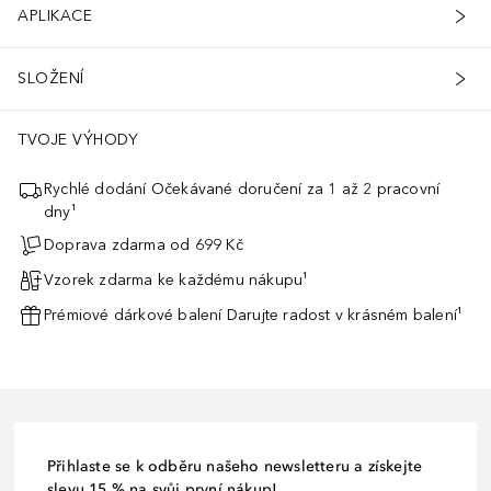
APLIKACE
SLOŽENÍ
TVOJE VÝHODY
Rychlé dodání Očekávané doručení za 1 až 2 pracovní
dny¹
Doprava zdarma od 699 Kč
Vzorek zdarma ke každému nákupu¹
Prémiové dárkové balení Darujte radost v krásném balení¹
Přihlaste se k odběru našeho newsletteru a získejte
slevu 15 % na svůj první nákup!