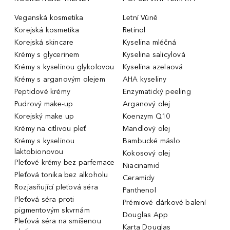
Veganská kosmetika
Letní Vůně
Korejská kosmetika
Retinol
Korejská skincare
Kyselina mléčná
Krémy s glycerinem
Kyselina salicylová
Krémy s kyselinou glykolovou
Kyselina azelaová
Krémy s arganovým olejem
AHA kyseliny
Peptidové krémy
Enzymatický peeling
Pudrový make-up
Arganový olej
Korejský make up
Koenzym Q10
Krémy na citlivou pleť
Mandlový olej
Krémy s kyselinou
Bambucké máslo
laktobionovou
Kokosový olej
Pleťové krémy bez parfemace
Niacinamid
Pleťová tonika bez alkoholu
Ceramidy
Rozjasňující pleťová séra
Panthenol
Pleťová séra proti
Prémiové dárkové balení
pigmentovým skvrnám
Douglas App
Pleťová séra na smíšenou
Karta Douglas