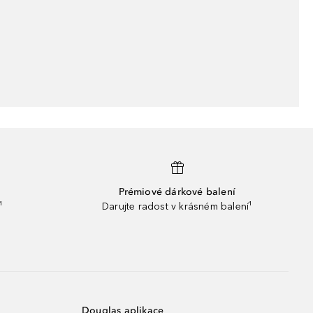
Prémiové dárkové balení
¹
Darujte radost v krásném balení¹
Douglas aplikace