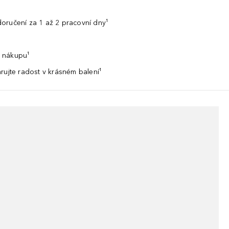
ší vzhled. Všechny produkty StriVectin tuto patentovanou formuli o
oručení za 1 až 2 pracovní dny¹
 nákupu¹
rujte radost v krásném balení¹