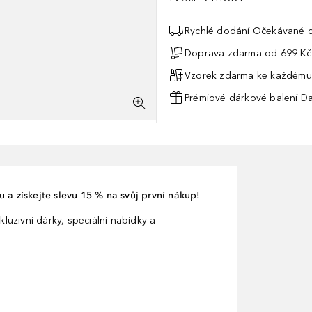
tatních složek pro viditelnou změnu na pokožce.Zajišťuje mladistvěj
Rychlé dodání Očekávané d
Doprava zdarma od 699 Kč
Vzorek zdarma ke každému
Prémiové dárkové balení Da
 a získejte slevu 15 % na svůj první nákup!
kluzivní dárky, speciální nabídky a