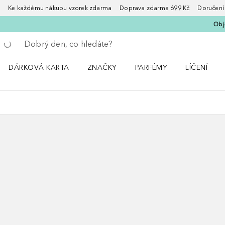
Ke každému nákupu vzorek zdarma Doprava zdarma 699 Kč Doručení za
Obje
Vraťte se
Proveďte vyhledávání
DÁRKOVÁ KARTA
ZNAČKY
PARFÉMY
LÍČENÍ
Otevřít nabídku ZNAČKY
Otevřít nabídku Parfémy
Otevřít nabí