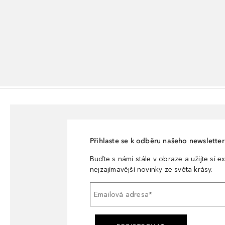
tivně ovlivnit pokožku.Posiluje kožní bariéru a podporuje výkon os
Přihlaste se k odběru našeho newsletteru
Buďte s námi stále v obraze a užijte si ex
nejzajímavější novinky ze světa krásy.
Emailová adresa
*