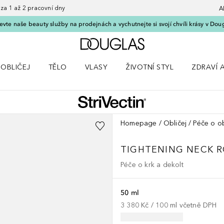
 1 až 2 pracovní dny
A
vte naše beauty služby na prodejnách a vychutnejte si svojí chvíli krásy v Dou
Domů
OBLIČEJ
TĚLO
VLASY
ŽIVOTNÍ STYL
ZDRAVÍ 
dku Líčení
Otevřít nabídku Obličej
Otevřít nabídku Tělo
Otevřít nabídku Vlasy
Otevřít nabídku Životní styl
Otevřít n
Homepage
Obličej
Péče o ob
TIGHTENING NECK R
Péče o krk a dekolt
50 ml
3 380 Kč
 / 
100
ml
včetně DPH