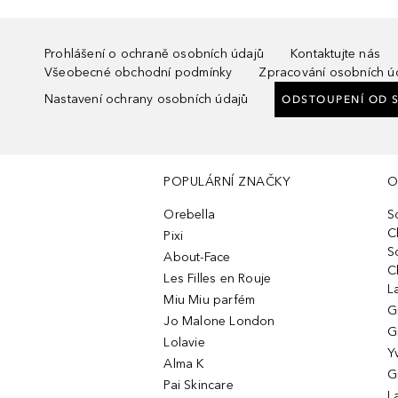
Prohlášení o ochraně osobních údajů
Kontaktujte nás
Všeobecné obchodní podmínky
Zpracování osobních ú
Nastavení ochrany osobních údajů
ODSTOUPENÍ OD 
POPULÁRNÍ ZNAČKY
O
Orebella
S
C
Pixi
S
About-Face
C
Les Filles en Rouje
L
Miu Miu parfém
G
Jo Malone London
G
Lolavie
Y
Alma K
G
Pai Skincare
L