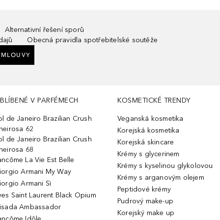
Alternativní řešení sporů
dajů
Obecná pravidla spotřebitelské soutěže
SMLOUVY
BLÍBENÉ V PARFÉMECH
KOSMETICKÉ TRENDY
ol de Janeiro Brazilian Crush
Veganská kosmetika
heirosa 62
Korejská kosmetika
ol de Janeiro Brazilian Crush
Korejská skincare
heirosa 68
Krémy s glycerinem
ancôme La Vie Est Belle
Krémy s kyselinou glykolovou
iorgio Armani My Way
Krémy s arganovým olejem
iorgio Armani Sì
Peptidové krémy
ves Saint Laurent Black Opium
Pudrový make-up
isada Ambassador
Korejský make up
ancôme Idôle