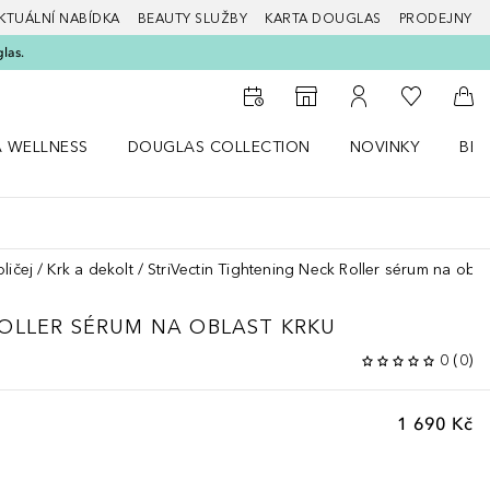
KTUÁLNÍ NABÍDKA
BEAUTY SLUŽBY
KARTA DOUGLAS
PRODEJNY
glas.
K mému se
K vyhledávači prodejen
K mému účtu
Do 
A WELLNESS
DOUGLAS COLLECTION
NOVINKY
BEA
abídku Zdraví a wellness
Otevřít nabídku Douglas Collection
Otevřít nabídku N
Ote
ličej
Krk a dekolt
StriVectin Tightening Neck Roller sérum na obla
OLLER SÉRUM NA OBLAST KRKU
0
(
0
)
1 690 Kč