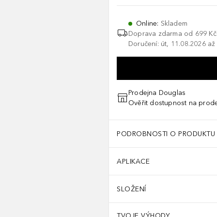
Online
:
Skladem
Doprava zdarma od 699 Kč
Doručení: út, 11.08.2026 až
Prodejna Douglas
Ověřit dostupnost na prod
PODROBNOSTI O PRODUKTU
APLIKACE
SLOŽENÍ
TVOJE VÝHODY