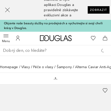
[navigation.slideout.screenreader]
aplikaci Douglas a
pravidelně získávejte
ZOBRAZIT
exkluzivní akce a
slevy
Objevte naše beauty služby na prodejnách a vychutnejte si svojí chvíli
krásy v Douglas.
Domů
K mému se
Otevřít menu
K mému účtu
Do 
Menu
Vraťte se
Proveďte vyhledávání
Homepage
Vlasy
Péče o vlasy
Šampony
Alterna Caviar Anti-