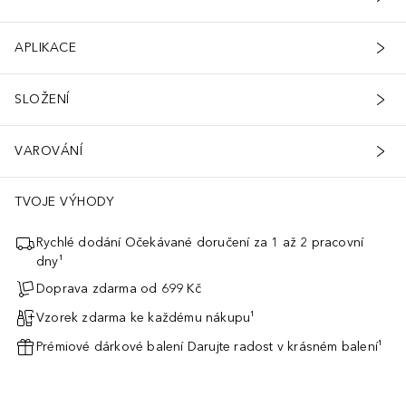
APLIKACE
SLOŽENÍ
VAROVÁNÍ
TVOJE VÝHODY
Rychlé dodání Očekávané doručení za 1 až 2 pracovní
dny¹
Doprava zdarma od 699 Kč
Vzorek zdarma ke každému nákupu¹
Prémiové dárkové balení Darujte radost v krásném balení¹