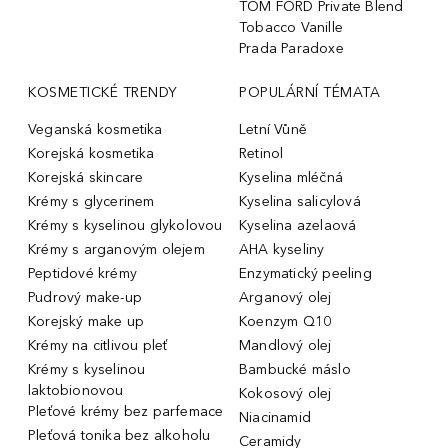
TOM FORD Private Blend
Tobacco Vanille
Prada Paradoxe
KOSMETICKÉ TRENDY
POPULÁRNÍ TÉMATA
Veganská kosmetika
Letní Vůně
Korejská kosmetika
Retinol
Korejská skincare
Kyselina mléčná
Krémy s glycerinem
Kyselina salicylová
Krémy s kyselinou glykolovou
Kyselina azelaová
Krémy s arganovým olejem
AHA kyseliny
Peptidové krémy
Enzymatický peeling
Pudrový make-up
Arganový olej
Korejský make up
Koenzym Q10
Krémy na citlivou pleť
Mandlový olej
Krémy s kyselinou
Bambucké máslo
laktobionovou
Kokosový olej
Pleťové krémy bez parfemace
Niacinamid
Pleťová tonika bez alkoholu
Ceramidy