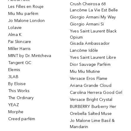
Crush Cheirosa 68
Les Filles en Rouje
Lancôme La Vie Est Belle
Miu Miu parfém
Giorgio Armani My Way
Jo Malone London
Giorgio Armani Sì
Lolavie
Yves Saint Laurent Black
Alma K
Opium
Pai Skincare
Gisada Ambassador
Miller Harris
Lancôme Idôle
MINT by Dr. Mintcheva
Yves Saint Laurent Libre
Tangent GC
Dior Sauvage Parfém
Elemis
Miu Miu Miutine
3LAB
Versace Eros Flame
By Eloise
Ariana Grande Cloud
This Works
Carolina Herrera Good Girl
The Ordinary
Versace Bright Crystal
YEAZ
BURBERRY Burberry Her
Morphe
Orebella Salted Muse
Creed parfém
Jo Malone Lime Basil &
Mandarin