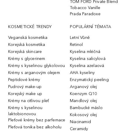
TOM FORD Private Blend
Tobacco Vanille
Prada Paradoxe
KOSMETICKÉ TRENDY
POPULÁRNÍ TÉMATA
Veganská kosmetika
Letní Vůně
Korejská kosmetika
Retinol
Korejská skincare
Kyselina mléčná
Krémy s glycerinem
Kyselina salicylová
Krémy s kyselinou glykolovou
Kyselina azelaová
Krémy s arganovým olejem
AHA kyseliny
Peptidové krémy
Enzymatický peeling
Pudrový make-up
Arganový olej
Korejský make up
Koenzym Q10
Krémy na citlivou pleť
Mandlový olej
Krémy s kyselinou
Bambucké máslo
laktobionovou
Kokosový olej
Pleťové krémy bez parfemace
Niacinamid
Pleťová tonika bez alkoholu
Ceramidy