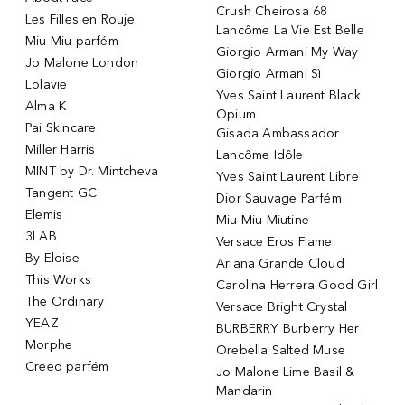
Crush Cheirosa 68
Les Filles en Rouje
Lancôme La Vie Est Belle
Miu Miu parfém
Giorgio Armani My Way
Jo Malone London
Giorgio Armani Sì
Lolavie
Yves Saint Laurent Black
Alma K
Opium
Pai Skincare
Gisada Ambassador
Miller Harris
Lancôme Idôle
MINT by Dr. Mintcheva
Yves Saint Laurent Libre
Tangent GC
Dior Sauvage Parfém
Elemis
Miu Miu Miutine
3LAB
Versace Eros Flame
By Eloise
Ariana Grande Cloud
This Works
Carolina Herrera Good Girl
The Ordinary
Versace Bright Crystal
YEAZ
BURBERRY Burberry Her
Morphe
Orebella Salted Muse
Creed parfém
Jo Malone Lime Basil &
Mandarin