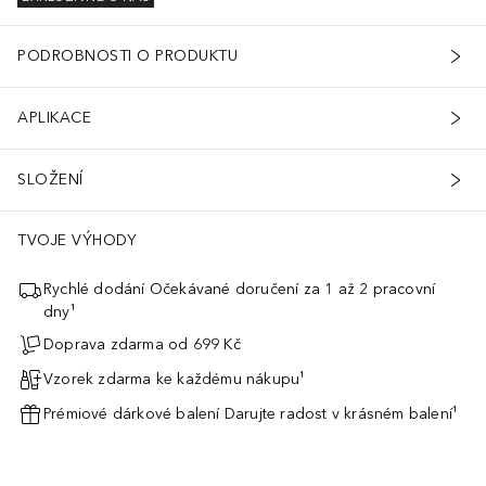
PODROBNOSTI O PRODUKTU
APLIKACE
SLOŽENÍ
TVOJE VÝHODY
Rychlé dodání Očekávané doručení za 1 až 2 pracovní
dny¹
Doprava zdarma od 699 Kč
Vzorek zdarma ke každému nákupu¹
Prémiové dárkové balení Darujte radost v krásném balení¹