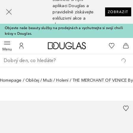
[navigation.slideout.screenreader]
aplikaci Douglas a
pravidelně získávejte
ZOBRAZIT
exkluzivní akce a
slevy
Objevte naše beauty služby na prodejnách a vychutnejte si svojí chvíli
krásy v Douglas.
Domů
K mému se
Otevřít menu
K mému účtu
Do 
Menu
Vraťte se
Proveďte vyhledávání
Homepage
Obličej
Muži
Holení
THE MERCHANT OF VENICE Byza