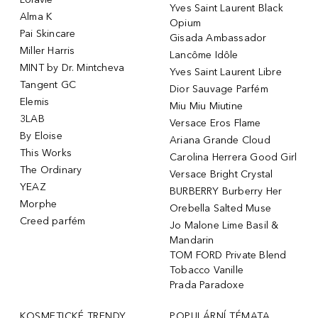
Yves Saint Laurent Black
Alma K
Opium
Pai Skincare
Gisada Ambassador
Miller Harris
Lancôme Idôle
MINT by Dr. Mintcheva
Yves Saint Laurent Libre
Tangent GC
Dior Sauvage Parfém
Elemis
Miu Miu Miutine
3LAB
Versace Eros Flame
By Eloise
Ariana Grande Cloud
This Works
Carolina Herrera Good Girl
The Ordinary
Versace Bright Crystal
YEAZ
BURBERRY Burberry Her
Morphe
Orebella Salted Muse
Creed parfém
Jo Malone Lime Basil &
Mandarin
TOM FORD Private Blend
Tobacco Vanille
Prada Paradoxe
KOSMETICKÉ TRENDY
POPULÁRNÍ TÉMATA