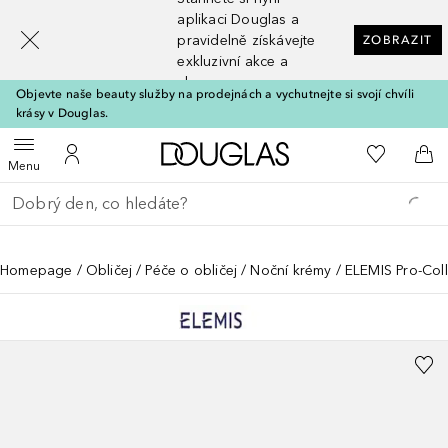
[navigation.slideout.screenreader]
aplikaci Douglas a
pravidelně získávejte
ZOBRAZIT
exkluzivní akce a
slevy
Objevte naše beauty služby na prodejnách a vychutnejte si svojí chvíli
krásy v Douglas.
Domů
K mému se
Otevřít menu
K mému účtu
Do 
Menu
Vraťte se
Proveďte vyhledávání
Homepage
Obličej
Péče o obličej
Noční krémy
ELEMIS Pro-Col