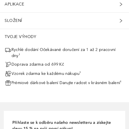
APLIKACE
SLOŽENÍ
TVOJE VÝHODY
Rychlé dodání Očekávané doručení za 1 až 2 pracovní
dny¹
Doprava zdarma od 699 Kč
Vzorek zdarma ke každému nákupu¹
Prémiové dárkové balení Darujte radost v krásném balení¹
Přihlaste se k odběru našeho newsletteru a získejte
slevu 15 % na svůj první nákup!