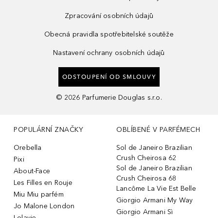
Zpracování osobních údajů
Obecná pravidla spotřebitelské soutěže
Nastavení ochrany osobních údajů
ODSTOUPENÍ OD SMLOUVY
©
2026
Parfumerie Douglas s.r.o.
POPULÁRNÍ ZNAČKY
OBLÍBENÉ V PARFÉMECH
Orebella
Sol de Janeiro Brazilian
Crush Cheirosa 62
Pixi
Sol de Janeiro Brazilian
About-Face
Crush Cheirosa 68
Les Filles en Rouje
Lancôme La Vie Est Belle
Miu Miu parfém
Giorgio Armani My Way
Jo Malone London
Giorgio Armani Sì
Lolavie