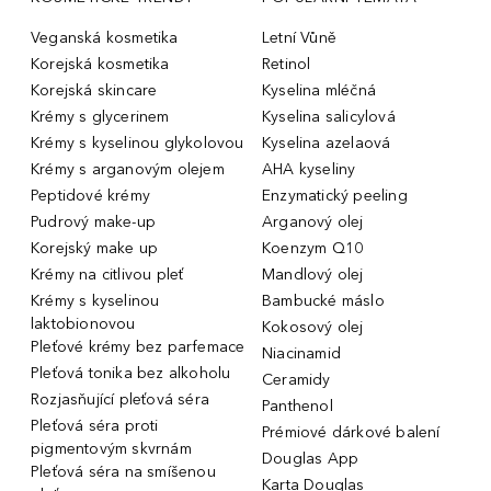
Veganská kosmetika
Letní Vůně
Korejská kosmetika
Retinol
Korejská skincare
Kyselina mléčná
Krémy s glycerinem
Kyselina salicylová
Krémy s kyselinou glykolovou
Kyselina azelaová
Krémy s arganovým olejem
AHA kyseliny
Peptidové krémy
Enzymatický peeling
Pudrový make-up
Arganový olej
Korejský make up
Koenzym Q10
Krémy na citlivou pleť
Mandlový olej
Krémy s kyselinou
Bambucké máslo
laktobionovou
Kokosový olej
Pleťové krémy bez parfemace
Niacinamid
Pleťová tonika bez alkoholu
Ceramidy
Rozjasňující pleťová séra
Panthenol
Pleťová séra proti
Prémiové dárkové balení
pigmentovým skvrnám
Douglas App
Pleťová séra na smíšenou
Karta Douglas